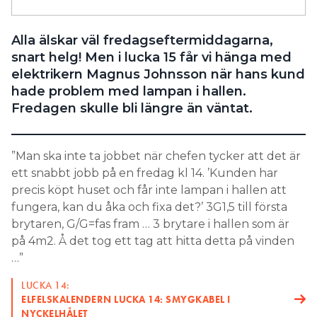
Search for:
Alla älskar väl fredagseftermiddagarna,
snart helg! Men i lucka 15 får vi hänga med
elektrikern Magnus Johnsson när hans kund
SEARCH
hade problem med lampan i hallen.
Fredagen skulle bli längre än väntat.
”Man ska inte ta jobbet när chefen tycker att det är
ett snabbt jobb på en fredag kl 14. ’Kunden har
precis köpt huset och får inte lampan i hallen att
fungera, kan du åka och fixa det?’ 3G1,5 till första
brytaren, G/G=fas fram … 3 brytare i hallen som är
på 4m2. Å det tog ett tag att hitta detta på vinden
…”
LUCKA 14:
ELFELSKALENDERN LUCKA 14: SMYGKABEL I
NYCKELHÅLET