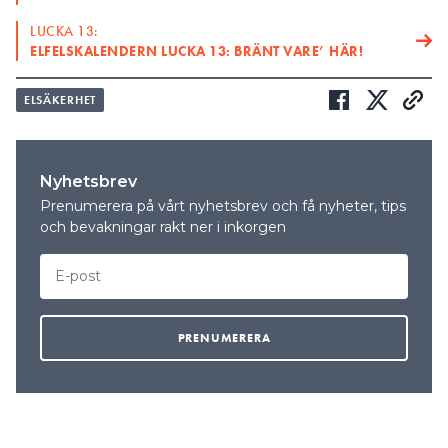
LUCKA 13:
ELFELSKALENDERN LUCKA 13: BRÄNT VARE’ HÄR!
ELSÄKERHET
Nyhetsbrev
Prenumerera på vårt nyhetsbrev och få nyheter, tips
och bevakningar rakt ner i inkorgen