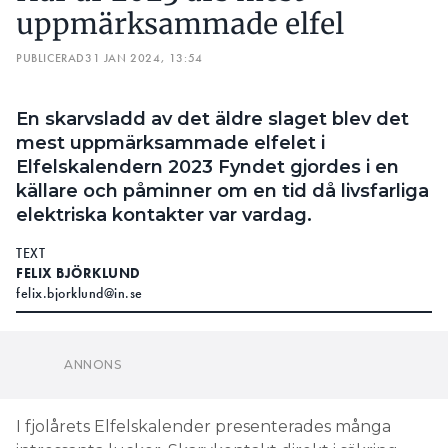
uppmärksammade elfel
PUBLICERAD
31 JAN 2024, 13:54
En skarvsladd av det äldre slaget blev det
mest uppmärksammade elfelet i
Elfelskalendern 2023 Fyndet gjordes i en
källare och påminner om en tid då livsfarliga
elektriska kontakter var vardag.
TEXT
FELIX BJÖRKLUND
felix.bjorklund@in.se
I fjolårets Elfelskalender presenterades många
intressanta luckor. Skarvkontakt direkt i säkring,
förlängningssladd i dusch och kabeldragning
genom nyckelhål var några exempel. Men det som
lockade till mest uppmärksamhet var inte en