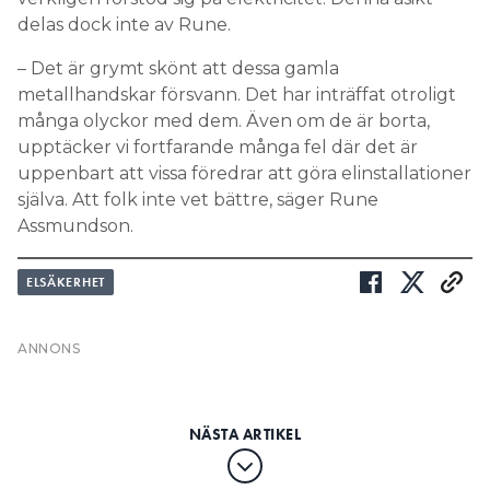
metallhandskar försvann. Det har inträffat otroligt
många olyckor med dem. Även om de är borta,
upptäcker vi fortfarande många fel där det är
uppenbart att vissa föredrar att göra elinstallationer
själva. Att folk inte vet bättre, säger Rune
Assmundson.
ELSÄKERHET
Elfelskalendern lucka 24:
”Finns många sätt att lösa
ström på vid bygge …”
PUBLICERAD
24 DEC 2023, 06:00
| UPPDATERAD
20 DEC 2023