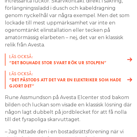
ogenomtänkt elinstallation eller tecken på
amatörmässig elarbeten – nej, det var en klassisk
relik från Avesta.
LÄS OCKSÅ:
“DET BOLMADE STOR SVART RÖK UR STOLPEN”
LÄS OCKSÅ:
“DET PÅSTODS ATT DET VAR EN ELEKTRIKER SOM HADE
GJORT DET”
Rune Assmundson på Avesta Elcenter stod bakom
bilden och luckan som visade en klassisk lösning där
någon lagt dubbelt på jordblecket för att få nolla
till det fyrapoliga skarvuttaget.
– Jag hittade den i en bostadsrättsförening när vi
skulle förbereda för nya serviser för bergvärme,
säger han till Elinstallatören.
Elektrikern, med 50 års erfarenhet i yrket, kände