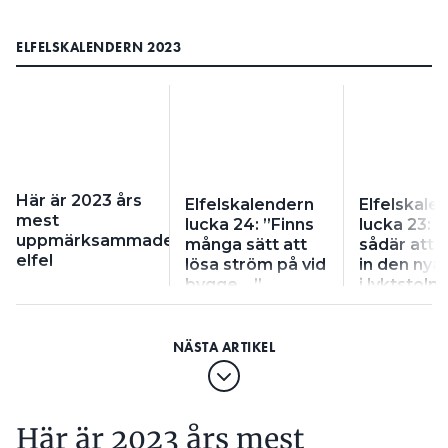
ELFELSKALENDERN 2023
Här är 2023 års
Elfelskalendern
Elfelskale
mest
lucka 24: ”Finns
lucka 23: ”
uppmärksammade
många sätt att
sådär att 
elfel
lösa ström på vid
in den nya
bygge …”
i lyktstolp
Här är 2023 års mest