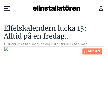
HÄR ÄR 2023 ÅRS MEST UPPMÄRKSAMMADE ELFEL
Elfelskalendern lucka 15:
Prenumerera
Alltid på en fredag…
PUBLICERAD
Hantera prenumeration
15 DEC 2023, 06:00
| UPPDATERAD
14 DEC 2023
Lediga jobb
Annonsera
Läs E-tidningen
Om tidningen
Kontakt
Personuppgifter