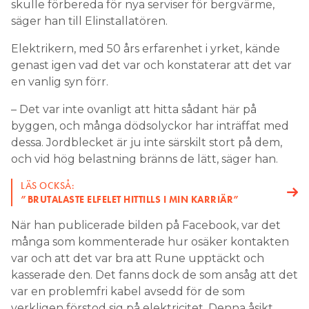
genast igen vad det var och konstaterar att det var
en vanlig syn förr.
– Det var inte ovanligt att hitta sådant här på
byggen, och många dödsolyckor har inträffat med
dessa. Jordblecket är ju inte särskilt stort på dem,
och vid hög belastning bränns de lätt, säger han.
LÄS OCKSÅ:
”BRUTALASTE ELFELET HITTILLS I MIN KARRIÄR”
När han publicerade bilden på Facebook, var det
många som kommenterade hur osäker kontakten
var och att det var bra att Rune upptäckt och
kasserade den. Det fanns dock de som ansåg att det
var en problemfri kabel avsedd för de som
verkligen förstod sig på elektricitet. Denna åsikt
delas dock inte av Rune.
– Det är grymt skönt att dessa gamla