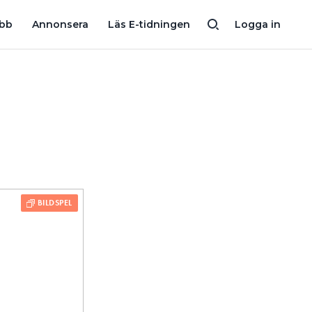
KALENDERN LUCKA 24: ”FINNS MÅNGA SÄTT ATT LÖSA STRÖM PÅ VI
obb
Annonsera
Läs E-tidningen
Logga in