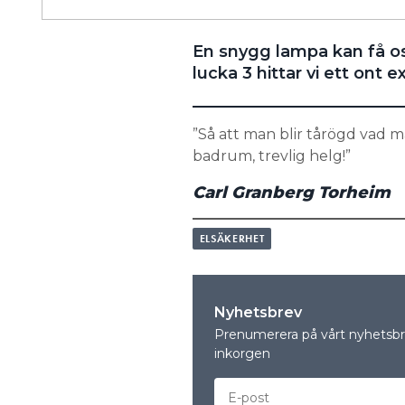
En snygg lampa kan få oss
lucka 3 hittar vi ett ont 
”Så att man blir tårögd vad 
badrum, trevlig helg!”
Carl Granberg Torheim
ELSÄKERHET
Nyhetsbrev
Prenumerera på vårt nyhetsbre
inkorgen