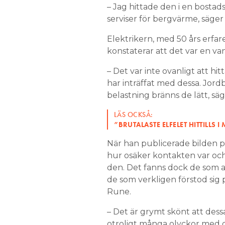
– Jag hittade den i en bostads
serviser för bergvärme, säger h
Elektrikern, med 50 års erfar
konstaterar att det var en vanl
– Det var inte ovanligt att h
har inträffat med dessa. Jordb
belastning bränns de lätt, säg
LÄS OCKSÅ:
”BRUTALASTE ELFELET HITTILLS 
När han publicerade bilden
hur osäker kontakten var och
den. Det fanns dock de som a
de som verkligen förstod sig p
Rune.
– Det är grymt skönt att dess
otroligt många olyckor med 