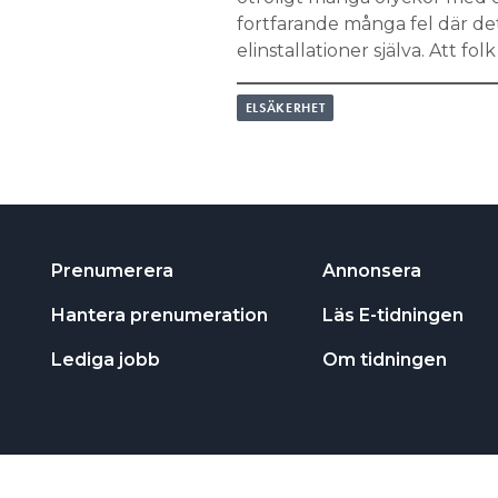
fortfarande många fel där det
elinstallationer själva. Att f
ELSÄKERHET
Prenumerera
Annonsera
Hantera prenumeration
Läs E-tidningen
Lediga jobb
Om tidningen