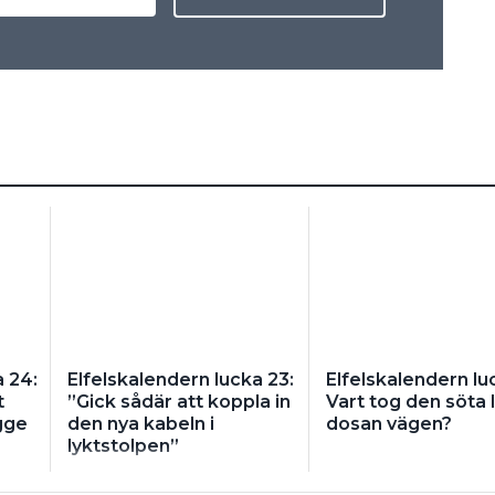
a 24:
Elfelskalendern lucka 23:
Elfelskalendern lu
t
”Gick sådär att koppla in
Vart tog den söta li
gge
den nya kabeln i
dosan vägen?
lyktstolpen”