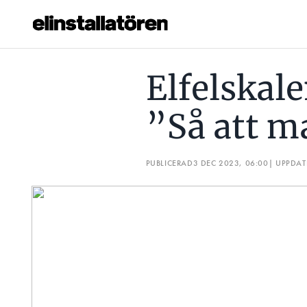
ELFELSKALENDERN LUCKA 3: ”SÅ ATT MAN BLIR TÅRÖGD”
Elfelskale
Prenumerera
”Så att m
Hantera prenumeration
Lediga jobb
PUBLICERAD
3 DEC 2023, 06:00
| UPPDA
Annonsera
Läs E-tidningen
Om tidningen
Kontakt
Personuppgifter