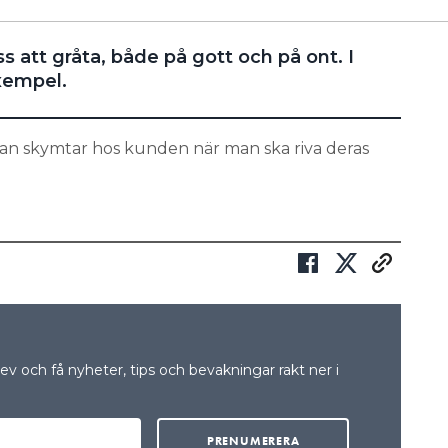
 att gråta, både på gott och på ont. I
exempel.
man skymtar hos kunden när man ska riva deras
v och få nyheter, tips och bevakningar rakt ner i