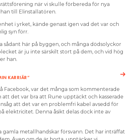
rättsförening när vi skulle förbereda för nya
an till Elinstallatören.
enhet i yrket, kände genast igen vad det var och
ig syn förr.
itta sådant här på byggen, och många dödsolyckor
lecket är ju inte särskilt stort på dem, och vid hög
er han.
I MIN KARRIÄR”
 på Facebook, var det många som kommenterade
 att det var bra att Rune upptäckt och kasserade
nsåg att det var en problemfri kabel avsedd för
å elektricitet. Denna åsikt delas dock inte av
a gamla metallhandskar försvann. Det har inträffat
dem. Även om de är borta, upptäcker vi