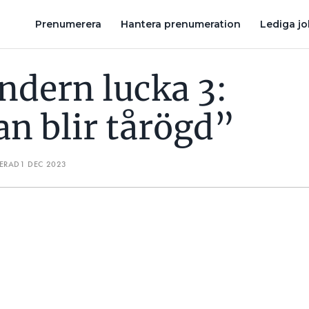
HÄR ÄR 2023 ÅRS MEST UPPMÄRKSAMMADE ELFEL
ELFELS
Prenumerera
Hantera prenumeration
Lediga j
ndern lucka 3:
an blir tårögd”
TERAD
1 DEC 2023