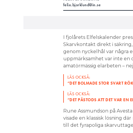
felix.bjorklund@in.se
I fjolårets Elfelskalender pr
Skarvkontakt direkt i säkring
genom nyckelhål var några e
uppmärksamhet var inte en o
amatörmässig elarbeten – nej, 
LÄS OCKSÅ:
“DET BOLMADE STOR SVART RÖK
LÄS OCKSÅ:
“DET PÅSTODS ATT DET VAR EN 
Rune Assmundson på Avesta 
visade en klassisk lösning där
till det fyrapoliga skarvuttage