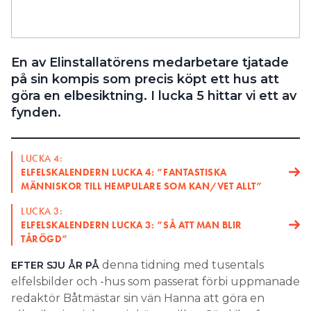
Search for:
En av Elinstallatörens medarbetare tjatade
på sin kompis som precis köpt ett hus att
SEARCH
göra en elbesiktning. I lucka 5 hittar vi ett av
fynden.
LUCKA 4:
ELFELSKALENDERN LUCKA 4: ”FANTASTISKA
MÄNNISKOR TILL HEMPULARE SOM KAN/VET ALLT”
LUCKA 3:
ELFELSKALENDERN LUCKA 3: ”SÅ ATT MAN BLIR
TÅRÖGD”
denna tidning med tusentals
EFTER SJU ÅR PÅ
elfelsbilder och -hus som passerat förbi uppmanade
redaktör Båtmästar sin vän Hanna att göra en