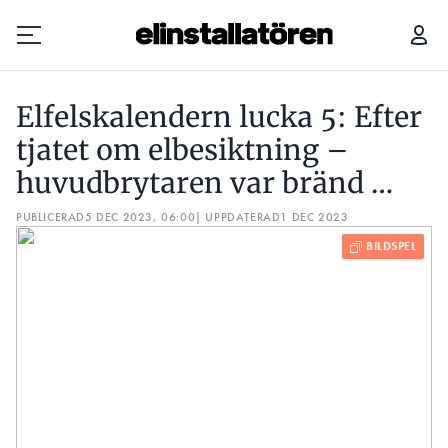
HÄR ÄR 2023 ÅRS MEST UPPMÄRKSAMMADE ELFEL
Elfelskalendern lucka 5: Efter
Prenumerera
tjatet om elbesiktning –
huvudbrytaren var bränd …
Hantera prenumeration
PUBLICERAD
5 DEC 2023, 06:00
| UPPDATERAD
1 DEC 2023
Lediga jobb
Annonsera
Läs E-tidningen
Om tidningen
Kontakt
Personuppgifter