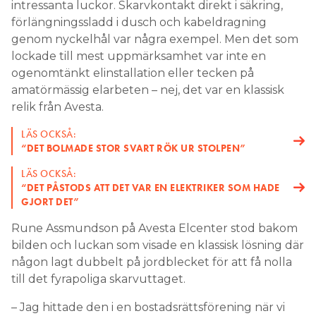
intressanta luckor. Skarvkontakt direkt i säkring,
förlängningssladd i dusch och kabeldragning
genom nyckelhål var några exempel. Men det som
lockade till mest uppmärksamhet var inte en
ogenomtänkt elinstallation eller tecken på
amatörmässig elarbeten – nej, det var en klassisk
relik från Avesta.
LÄS OCKSÅ:
“DET BOLMADE STOR SVART RÖK UR STOLPEN”
LÄS OCKSÅ:
“DET PÅSTODS ATT DET VAR EN ELEKTRIKER SOM HADE
GJORT DET”
Rune Assmundson på Avesta Elcenter stod bakom
bilden och luckan som visade en klassisk lösning där
någon lagt dubbelt på jordblecket för att få nolla
till det fyrapoliga skarvuttaget.
– Jag hittade den i en bostadsrättsförening när vi