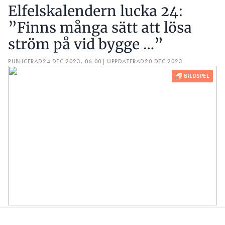
Elfelskalendern lucka 24:
”Finns många sätt att lösa
ström på vid bygge …”
PUBLICERAD
24 DEC 2023, 06:00
| UPPDATERAD
20 DEC 2023
God jul till alla er duktiga elektriker där ute