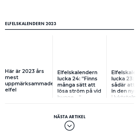
ELFELSKALENDERN 2023
Här är 2023 års
Elfelskalendern
Elfelskale
mest
lucka 24: ”Finns
lucka 23: ”
uppmärksammade
många sätt att
sådär att 
elfel
lösa ström på vid
in den nya
bygge …”
i lyktstolp