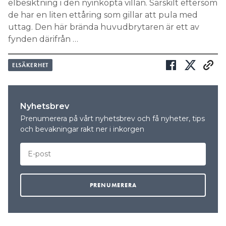
elbesiktning i den nyinköpta villan. Särskilt eftersom
de har en liten ettåring som gillar att pula med
uttag. Den här brända huvudbrytaren är ett av
fynden därifrån …
ELSÄKERHET
Nyhetsbrev
Prenumerera på vårt nyhetsbrev och få nyheter, tips
och bevakningar rakt ner i inkorgen