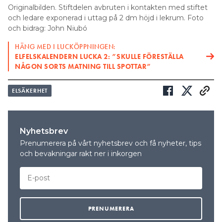
Originalbilden. Stiftdelen avbruten i kontakten med stiftet
och ledare exponerad i uttag på 2 dm höjd i lekrum. Foto
och bidrag: John Niubó
HÄNG MED I LUCKÖPPNINGEN:
ELFELSKALENDERN LUCKA 2: ”SKULLE FÖRESTÄLLA
NÅGON SORTS MATNING TILL SPOTTAR”
ELSÄKERHET
Nyhetsbrev
Prenumerera på vårt nyhetsbrev och få nyheter, tips
och bevakningar rakt ner i inkorgen