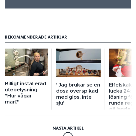
REKOMMENDERADE ARTIKLAR
Billigt installerad
”Jag brukar se en
Elfelskale
utebelysning:
dosa överspikad
lucka 24: ”
”Hur vågar
med gips, inte
lösning för
man?”
sju”
runda regl
gällande f
installatio