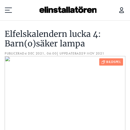
ELFELSKALENDERN LUCKA 4: BARN(O)SÄKER LAMPA
Elfelskalendern lucka 4:
Prenumerera
Barn(o)säker lampa
PUBLICERAD
Hantera prenumeration
4 DEC 2021, 06:00
| UPPDATERAD
29 NOV 2021
Lediga jobb
Annonsera
Läs E-tidningen
Om tidningen
Kontakt
Personuppgifter