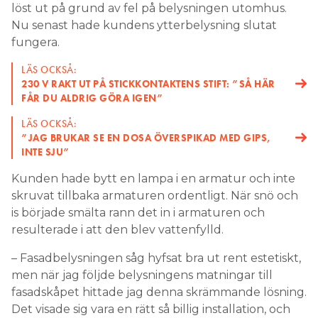
löst ut på grund av fel på belysningen utomhus.
Nu senast hade kundens ytterbelysning slutat
fungera.
LÄS OCKSÅ:
230 V RAKT UT PÅ STICKKONTAKTENS STIFT: ”SÅ HÄR
FÅR DU ALDRIG GÖRA IGEN”
LÄS OCKSÅ:
”JAG BRUKAR SE EN DOSA ÖVERSPIKAD MED GIPS,
INTE SJU”
Kunden hade bytt en lampa i en armatur och inte
skruvat tillbaka armaturen ordentligt. När snö och
is började smälta rann det in i armaturen och
resulterade i att den blev vattenfylld.
– Fasadbelysningen såg hyfsat bra ut rent estetiskt,
men när jag följde belysningens matningar till
fasadskåpet hittade jag denna skrämmande lösning.
Det visade sig vara en rätt så billig installation, och