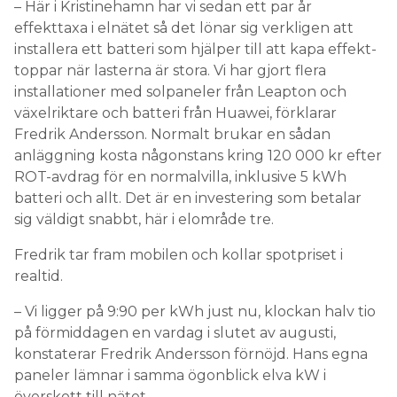
– Här i Kristinehamn har vi sedan ett par år
effekttaxa i elnätet så det lönar sig verkligen att
installera ett batteri som hjälper till att kapa effekt-
toppar när lasterna är stora. Vi har gjort flera
installationer med solpaneler från Leapton och
växelriktare och batteri från Huawei, förklarar
Fredrik Andersson. Normalt brukar en sådan
anläggning kosta någonstans kring 120 000 kr efter
ROT-avdrag för en normalvilla, inklusive 5 kWh
batteri och allt. Det är en investering som betalar
sig väldigt snabbt, här i elområde tre.
Fredrik tar fram mobilen och kollar spotpriset i
realtid.
– Vi ligger på 9:90 per kWh just nu, klockan halv tio
på förmiddagen en vardag i slutet av augusti,
konstaterar Fredrik Andersson förnöjd. Hans egna
paneler lämnar i samma ögonblick elva kW i
överskott till nätet.