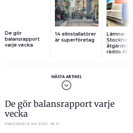
FÖR PRENU
De gör
14 elinstallatörer
Lämnar
balansrapport
är superföretag
Stockholm
varje vecka
åtgärder 
rädda APQ
De gör balansrapport varje
vecka
PUBLICERAD
18 JAN 2022, 08:31