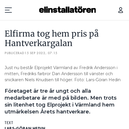
ELFIRMA TOG HEM PRIS PÅ HANTVERKARGALAN
DE GÖR B
Elfirma tog hem pris på
Prenumerera
Hantverkargalan
PUBLICERAD
Hantera prenumeration
15 SEP 2022, 07:15
Lediga jobb
Just nu består Elprojekt Värmland av Fredrik Andersson i
mitten, Fredriks farbror Dan Andersson till vänster och
snickaren Niels Knudsen till höger. Foto: Lars-Göran Hedin
Annonsera
Företaget är tre år ungt och alla
Läs E-tidningen
medarbetare är med på bilden. Men trots
sin litenhet tog Elprojekt i Värmland hem
utmärkelsen Årets hantverkare.
Om tidningen
Kontakt
TEXT
Personuppgifter
LARS-GÖRAN HEDIN