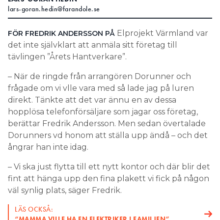
lars-goran.hedin@farandole.se
Search for:
Elprojekt Värmland var
FÖR FREDRIK ANDERSSON PÅ
det inte självklart att anmäla sitt företag till
tävlingen ”Årets Hantverkare”.
SEARCH
– När de ringde från arrangören Dorunner och
frågade om vi vlle vara med så lade jag på luren
direkt. Tänkte att det var ännu en av dessa
hopplösa telefonförsäljare som jagar oss företag,
berättar Fredrik Andersson. Men sedan övertalade
Dorunners vd honom att ställa upp ändå – och det
ångrar han inte idag.
– Vi ska just flytta till ett nytt kontor och där blir det
fint att hänga upp den fina plakett vi fick på någon
väl synlig plats, säger Fredrik.
LÄS OCKSÅ:
“MAMMA VILLE HA EN ELEKTRIKER I FAMILJEN”