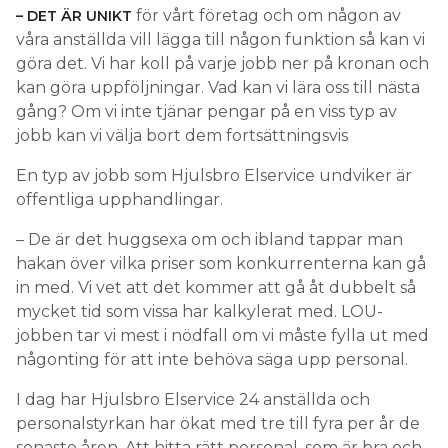
för vårt företag och om någon av
– DET ÄR UNIKT
våra anställda vill lägga till någon funktion så kan vi
göra det. Vi har koll på varje jobb ner på kronan och
kan göra uppföljningar. Vad kan vi lära oss till nästa
gång? Om vi inte tjänar pengar på en viss typ av
jobb kan vi välja bort dem fortsättningsvis
En typ av jobb som Hjulsbro Elservice undviker är
offentliga upphandlingar.
– De är det huggsexa om och ibland tappar man
hakan över vilka priser som konkurrenterna kan gå
in med. Vi vet att det kommer att gå åt dubbelt så
mycket tid som vissa har kalkylerat med. LOU-
jobben tar vi mest i nödfall om vi måste fylla ut med
någonting för att inte behöva säga upp personal.
I dag har Hjulsbro Elservice 24 anställda och
personalstyrkan har ökat med tre till fyra per år de
senaste åren. Att hitta rätt personal, som är bra och