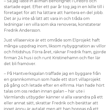
– Så jag läste in allmän behörighet i Örebro och
startade eget. Efter ett par år tog jag in en kille till i
företaget för att ha lättare att hantera en del jobb.
Det är ju inte så lätt att vara in och tråda om
ledningar i en villa som ska renoveras, konstaterar
Fredrik Andersson.
Just villaservice är ett område som Elprojekt haft
många uppdrag inom, liksom nybyggnation av villor
och fritidshus. Förra året, räknar Fredrik fram, gjorde
firman 24 hus i och runt Kristinehamn och fler lär
det bli framöver.
– På Hantverksgalan träffade jag en byggare från
en grannkommun som hade ett stort villaprojekt
på gång och letade efter en elfirma. Han hade hört
talas om oss redan innan galan – här ute i
Värmlands utbygder känner vi alla varandra på ett
eller annat sätt, skrattar Fredrik och berättar att
inget ännu är avtalat men att han hoppas på ett