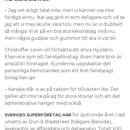
– Jag vet ärligt talat inte, men vi känner oss inte
färdiga ännu. När jag gick in som delägare och vd sa
jag att vi max skulle vara tolv, men nu är vi dubbelt
så många. Vi är på en bra storleksmässig nivå nu,
men några gubbar och gummor till ska vi väl bli.
Christoffer Levin vill fortsätta att driva Hjulsbro
Elservice som ett familjeföretag. Även hans bror är
anställd i företaget. Kunderna uppskattar det
personliga bemötandet som ett litet familjeägt
bolag kan ge.
– Kanske slår vi av på takten för tillväxten lite. Det
gäller att inte ta på sig för stora stövlar och att det
administrativa hänger med också.
för sjuttonde året i rad
SVERIGES SUPERFÖRETAG HAR
utsetts av Dun & Bradstreet (tidigare Bisnode),
leverantör av affärsdata och dataanalys. Totalt 630