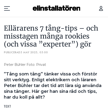
ELLÄRARENS 7 TÅNG-TIPS – OCH MISSTAGEN MÅNGA ROOKIES (OCH VISSA ”EXPERTER”) GÖR
Ellärarens 7 tång-tips – och
Prenumerera
misstagen många rookies
(och vissa ”experter”) gör
Hantera prenumeration
PUBLICERAD
5 MAY 2025, 05:00
Lediga jobb
Peter Bühler Foto: Privat
Annonsera
”Tång som tång” tänker vissa och förstör
Läs E-tidningen
sitt verktyg. Enligt elektrikern och läraren
Peter Bühler tar det tid att lära sig använda
sina tänger. Här ger han sina råd och tips,
Om tidningen
har du koll på allt?
Kontakt
Personuppgifter
TEXT