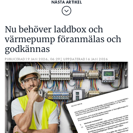
Nu behöver laddbox och
värmepump föranmälas och
godkännas
PUBLICERAD
19 JAN 2026, 06:29
| UPPDATERAD
16 JAN 2026