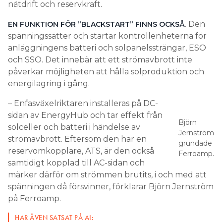
nätdrift och reservkraft.
. Den
EN FUNKTION FÖR ”BLACKSTART” FINNS OCKSÅ
spänningssätter och startar kontrollenheterna för
anläggningens batteri och solpanelssträngar, ESO
och SSO. Det innebär att ett strömavbrott inte
påverkar möjligheten att hålla solproduktion och
energilagring i gång.
– Enfasväxelriktaren installeras på DC-
sidan av EnergyHub och tar effekt från
Björn
solceller och batteri i händelse av
Jernström
strömavbrott. Eftersom den har en
grundade
reservomkopplare, ATS, är den också
Ferroamp.
samtidigt kopplad till AC-sidan och
märker därför om strömmen brutits, i och med att
spänningen då försvinner, förklarar Björn Jernström
på Ferroamp.
HAR ÄVEN SATSAT PÅ AI: