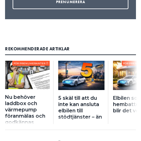
REKOMMENDERADE ARTIKLAR
FÖR PRENUMERANTER
FÖR PRENU
Nu behöver
5 skäl till att du
Elbilen so
laddbox och
inte kan ansluta
hembatteri
värmepump
elbilen till
blir det ve
föranmälas och
stödtjänster – än
godkännas