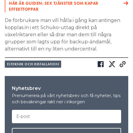
HÄR ÄR GUIDEN: SEX TJÄNSTER SOM KAPAR
EFFEKTTOPPAR
De förbrukare man vill hålla i gång kan antingen
kopplas in i ett Schuko-uttag direkt på
växelriktaren eller så drar man dem till några
grupper som lagts upp för backup-ändamål,
alternativt till en ny liten undercentral.
ELTEKNIK OCH INSTALLATION
Nyhetsbrev
Prenumerera på vårt nyhetsbrev och få nyheter, tips
och bevakningar rakt ner i inkorgen