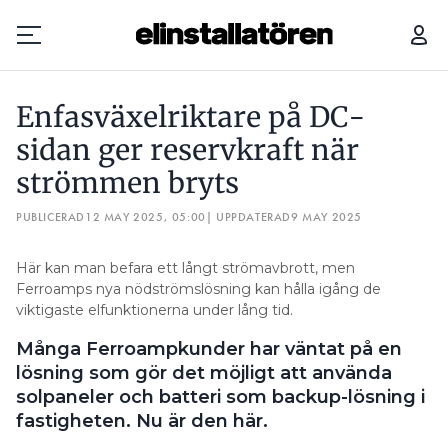
ENFASVÄXELRIKTARE PÅ DC-SIDAN GER RESERVKRAFT NÄR STRÖMMEN BRYTS
Enfasväxelriktare på DC-
Prenumerera
sidan ger reservkraft när
strömmen bryts
Hantera prenumeration
PUBLICERAD
12 MAY 2025, 05:00
| UPPDATERAD
9 MAY 2025
Lediga jobb
Här kan man befara ett långt strömavbrott, men
Annonsera
Ferroamps nya nödströmslösning kan hålla igång de
viktigaste elfunktionerna under lång tid.
Läs E-tidningen
Många Ferroampkunder har väntat på en
lösning som gör det möjligt att använda
Om tidningen
solpaneler och batteri som backup-lösning i
Kontakt
fastigheten. Nu är den här.
Personuppgifter