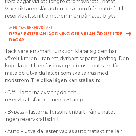
flera dagar vid ett längre strömavbrott i nätet.
Växelriktaren slår automatiskt om från nätdrift till
reservkraftsdrift om strömmen på nätet bryts.
MER OM RESERVKRAFT:
DERAS BATTERIANLÄGGNING GER VILLAN ÖDRIFT I TRE
DAGAR
Tack vare en smart funktion klarar sig den här
växelriktaren utan ett dyrbart separat jordtag. Den
kopplas in till en fas i byggnadens elnät som får
mata de utvalda laster som ska säkras med
nödström. Tre olika lägen kan ställas in:
• Off – lasterna avstängda och
reservkraftsfunktionen avstängd.
• Bypass – lasterna försörjs enbart från elnätet,
ingen reservkraftsdrift
• Auto – utvalda laster växlas automatiskt mellan