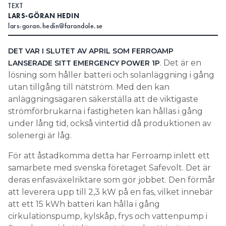
TEXT
Search for:
LARS-GÖRAN HEDIN
lars-goran.hedin@farandole.se
DET VAR I SLUTET AV APRIL SOM FERROAMP
SEARCH
. Det är en
LANSERADE SITT EMERGENCY POWER 1P
lösning som håller batteri och solanläggning i gång
utan tillgång till nätström. Med den kan
anläggningsägaren säkerställa att de viktigaste
strömförbrukarna i fastigheten kan hållas i gång
under lång tid, också vintertid då produktionen av
solenergi är låg.
För att åstadkomma detta har Ferroamp inlett ett
samarbete med svenska företaget Safevolt. Det är
deras enfasväxelriktare som gör jobbet. Den förmår
att leverera upp till 2,3 kW på en fas, vilket innebär
att ett 15 kWh batteri kan hålla i gång
cirkulationspump, kylskåp, frys och vattenpump i