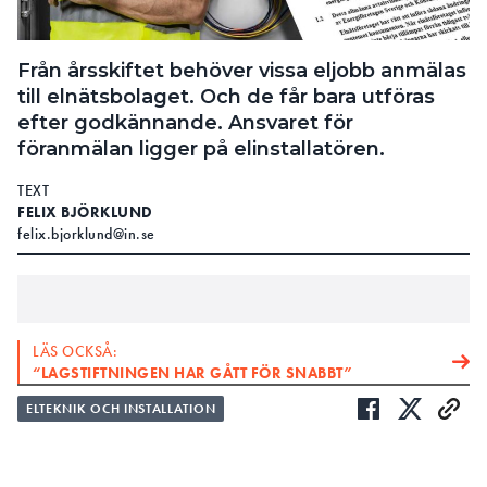
Från årsskiftet behöver vissa eljobb anmälas
till elnätsbolaget. Och de får bara utföras
efter godkännande. Ansvaret för
föranmälan ligger på elinstallatören.
TEXT
FELIX BJÖRKLUND
felix.bjorklund@in.se
LÄS OCKSÅ:
“LAGSTIFTNINGEN HAR GÅTT FÖR SNABBT”
ELTEKNIK OCH INSTALLATION
LÄS OCKSÅ:
“ANVÄNDA NÄRA NOLL-BEGREPPET UTAN ATT SKÄRPA
REGLERNA ÄR LURENDREJERI”