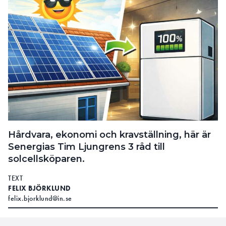
Hårdvara, ekonomi och kravställning, här är
Senergias Tim Ljungrens 3 råd till
solcellsköparen.
TEXT
FELIX BJÖRKLUND
felix.bjorklund@in.se
LÄS OCKSÅ: