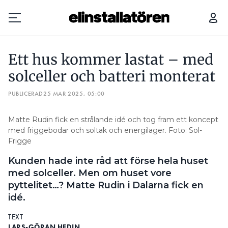
ETT HUS KOMMER LASTAT – MED SOLCELLER OCH BATTERI MONTERAT
Ett hus kommer lastat – med
Prenumerera
solceller och batteri monterat
PUBLICERAD
Hantera prenumeration
25 MAR 2025, 05:00
Lediga jobb
Matte Rudin fick en strålande idé och tog fram ett koncept
med friggebodar och soltak och energilager. Foto: Sol-
Frigge
Annonsera
Kunden hade inte råd att förse hela huset
Läs E-tidningen
med solceller. Men om huset vore
pyttelitet…? Matte Rudin i Dalarna fick en
idé.
Om tidningen
Kontakt
TEXT
Personuppgifter
LARS-GÖRAN HEDIN