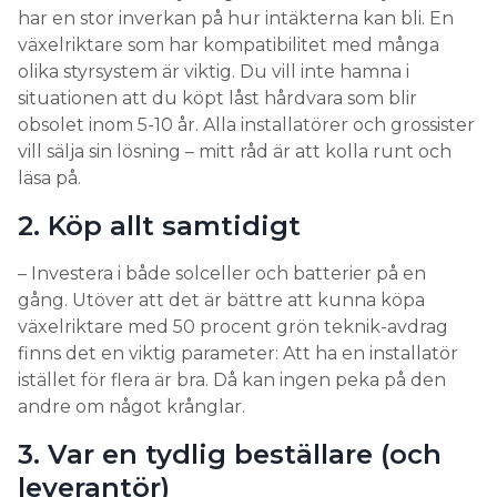
situationen att du köpt låst hårdvara som blir
obsolet inom 5-10 år. Alla installatörer och grossister
vill sälja sin lösning – mitt råd är att kolla runt och
läsa på.
2. Köp allt samtidigt
– Investera i både solceller och batterier på en
gång. Utöver att det är bättre att kunna köpa
växelriktare med 50 procent grön teknik-avdrag
finns det en viktig parameter: Att ha en installatör
istället för flera är bra. Då kan ingen peka på den
andre om något krånglar.
3. Var en tydlig beställare (och
leverantör)
– Som villaägare tycker jag du ska vara väldigt
utförlig i din kravställan. Är ödrift det viktigaste, ska
det kapas effekttoppar. Är du en tydlig beställare