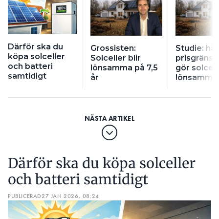
Därför ska du
Grossisten:
Studie: här
köpa solceller
Solceller blir
prisgräns
och batteri
lönsamma på 7,5
gör solcell
samtidigt
år
lönsamma
Därför ska du köpa solceller
och batteri samtidigt
PUBLICERAD
27 JAN 2026, 08:24