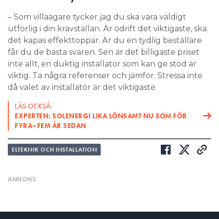
får du de bästa svaren. Sen är det billigaste priset
inte allt, en duktig installatör som kan ge stöd är
viktig. Ta några referenser och jämför. Stressa inte
då valet av installatör är det viktigaste.
LÄS OCKSÅ:
EXPERTEN: SOLENERGI LIKA LÖNSAMT NU SOM FÖR
FYRA–FEM ÅR SEDAN
ELTEKNIK OCH INSTALLATION
Prenumerera
Läs E-tidningen
Hantera prenumeration
Om tidningen
Lediga jobb
Kontakt
Annonsera
Personuppgifter