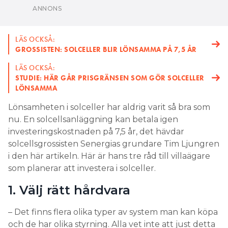
GROSSISTEN: SOLCELLER BLIR LÖNSAMMA PÅ 7,5 ÅR
LÄS OCKSÅ:
STUDIE: HÄR GÅR PRISGRÄNSEN SOM GÖR SOLCELLER
LÖNSAMMA
Lönsamheten i solceller har aldrig varit så bra som
nu. En solcellsanläggning kan betala igen
investeringskostnaden på 7,5 år, det hävdar
solcellsgrossisten Senergias grundare Tim Ljungren
i den här artikeln. Här är hans tre råd till villaägare
som planerar att investera i solceller.
1. Välj rätt hårdvara
– Det finns flera olika typer av system man kan köpa
och de har olika styrning. Alla vet inte att just detta
har en stor inverkan på hur intäkterna kan bli. En
växelriktare som har kompatibilitet med många
olika styrsystem är viktig. Du vill inte hamna i