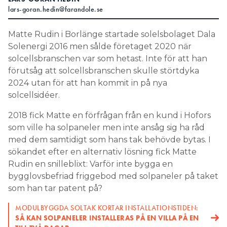
lars-goran.hedin@farandole.se
Search for:
Matte Rudin i Borlänge startade solelsbolaget Dala
Solenergi 2016 men sålde företaget 2020 när
solcellsbranschen var som hetast. Inte för att han
SEARCH
förutsåg att solcellsbranschen skulle störtdyka
2024 utan för att han kommit in på nya
solcellsidéer.
2018 fick Matte en förfrågan från en kund i Hofors
som ville ha solpaneler men inte ansåg sig ha råd
med dem samtidigt som hans tak behövde bytas. I
sökandet efter en alternativ lösning fick Matte
Rudin en snilleblixt: Varför inte bygga en
bygglovsbefriad friggebod med solpaneler på taket
som han tar patent på?
MODULBYGGDA SOLTAK KORTAR INSTALLATIONSTIDEN:
SÅ KAN SOLPANELER INSTALLERAS PÅ EN VILLA PÅ EN