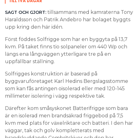
TILL TVÅ DAGAR
tillsammans med kamraterna Tony
SAGT OCH GJORT:
Haraldsson och Patrik Andebro har bolaget byggts
upp kring den här idén.
Först föddes Solfrigge som har en byggyta på 13,7
kvm. På taket finns tio solpaneler om 440 Wp och
längs ena långväggen ytterligare tre på en
uppfällbar ställning.
Solfrigges konstruktion är baserad på
byggvaruföretaget Karl Hedins Bergslagsstomme
som kan fås antingen oisolerad eller med 120-145
millimeter isolering i vägg respektive tak.
Därefter kom småsyskonet Batterifrigge som bara
är en isolerad men brandsäkrad friggebod på 7,5
kvm med plats för växelriktare och batteri. I den har
väggar, tak och golv kompletterats med
brandskyddande Cembritskivor och den har