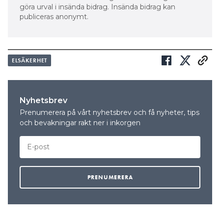
göra urval i insända bidrag. Insända bidrag kan
publiceras anonymt.
ELSÄKERHET
Nyhetsbrev
Prenumerera på vårt nyhetsbrev och få nyheter, tips
och bevakningar rakt ner i inkorgen