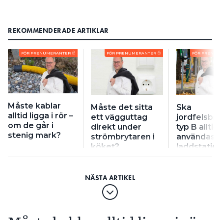
REKOMMENDERADE ARTIKLAR
FÖR PRENUMERANTER
FÖR PRENUMERANTER
FÖR PRENU
Måste kablar
Måste det sitta
Ska
alltid ligga i rör –
ett vägguttag
jordfelsbr
om de går i
direkt under
typ B alltid
stenig mark?
strömbrytaren i
användas ti
köket?
laddstatio