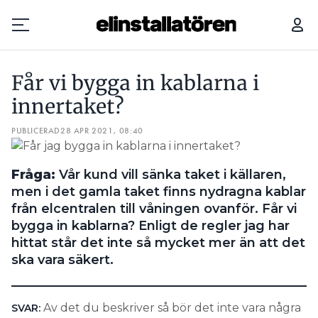
FÅR VI BYGGA IN KABLARNA I INNERTAKET?
Får vi bygga in kablarna i
Prenumerera
innertaket?
PUBLICERAD
Hantera prenumeration
28 APR 2021, 08:40
Lediga jobb
­Fråga:
Vår kund vill sänka taket i källaren,
men i det gamla taket finns nydragna kablar
Annonsera
från elcentralen till våningen ovanför. Får vi
bygga in kablarna? Enligt de regler jag har
Läs E-tidningen
hittat står det inte så mycket mer än att det
ska vara säkert.
Om tidningen
Kontakt
Av det du beskriver så bör det inte vara några
SVAR:
Personuppgifter