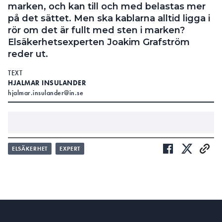
marken, och kan till och med belastas mer
på det sättet. Men ska kablarna alltid ligga i
rör om det är fullt med sten i marken?
Elsäkerhetsexperten Joakim Grafström
reder ut.
TEXT
HJALMAR INSULANDER
hjalmar.insulander@in.se
LÄS OCKSÅ:
ELSÄKERHET
EXPERT
KAN MAN FÖRLÄGGA EN JORDKABEL DIREKT I
MARKEN?
LÄS OCKSÅ:
8 FK I ETT 16 MM VP-RÖR – ÄR DET OKEJ?
: Måste kablar alltid förläggas i rör – om de
FRÅGA