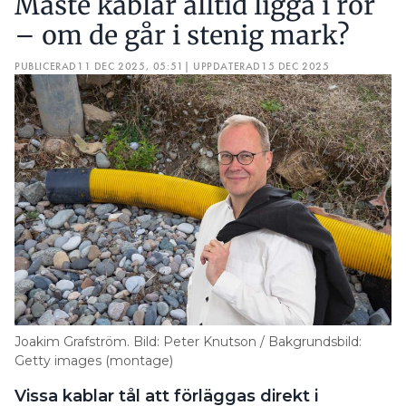
Måste kablar alltid ligga i rör
– om de går i stenig mark?
PUBLICERAD
11 DEC 2025, 05:51
| UPPDATERAD
15 DEC 2025
Joakim Grafström. Bild: Peter Knutson / Bakgrundsbild:
Getty images (montage)
Vissa kablar tål att förläggas direkt i