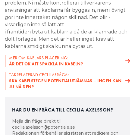
problem. Ni måste kontrollera i ­tillverkarens
Search for:
anvisningar att kablarna får byggas in, men i övrigt
gör inte ­innertaket ­någon skillnad. Det blir ­
visserligen inte så lätt att
i framtiden byta ut kablarna då de är klamrade och
SEARCH
dolt förlagda. Men det är heller inget krav att
kablarna smidigt ska kunna bytas ut.
MER OM KABLARS PLACERING:
ÄR DET OK ATT SPACKLA IN KABELN?
TAKRELATERAD CECILIAFRÅGA:
SKA KABELSTEGEN POTENTIAL­UTJÄMNAS – INGEN KAN
JU NÅ DEN?
HAR DU EN FRÅGA TILL CECILIA AXELSSON?
Mejla din fråga direkt till
cecilia.axelsson@potentiale.se
Redaktionen förbehåller sig rätten att redigera och