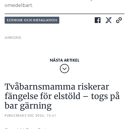
omedelbart.
ELTEKNIK OCH INSTALLATION
Tvåbarnsmamma riskerar
fängelse för elstöld – togs på
bar gärning
PUBLICERAD
5 DEC 2024, 10:41
Genrebild. Foto: Getty
Plötsligt sjönk kvinnans elförbrukning till en
”anmärkningsvärt låg nivå”. Den fräcka