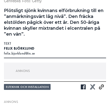
elstölden pågick över ett år. Den 50-åriga
kvinnan skyller mixtrandet i elcentralen på
”en vän”.
TEXT
FELIX BJÖRKLUND
felix.bjorklund@in.se
LÄS OCKSÅ:
ELSTÖLDER VI MINNS: ”MÅNGA SKÄMS INTE”
LÄS OCKSÅ:
STORA MÄNGDER ENERGI FÖRSVANN – HADE
ELTEKNIK OCH INSTALLATION
SPECIALBYGGDA DOLDA UTRYMMEN I VÄGGEN
Filipstad
I SLUTET AV OKTOBER POLISANMÄLDE
Energinät en kund vars fastighet sedan ett år
tillbaka visade en förbrukning som var på en
Prenumerera
Läs E-tidningen
”anmärkningsvärt låg” nivå. Under en
husrannsakan, där utöver polis även energibolagets
Hantera prenumeration
Om tidningen
vd samt Elsäkerhetsverket deltog, kunde man