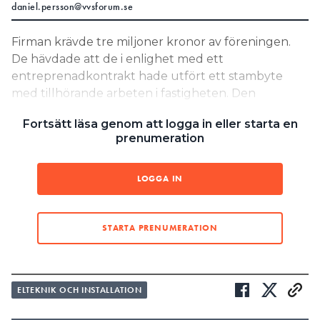
daniel.persson@vvsforum.se
Search for:
Firman krävde tre miljoner kronor av föreningen.
De hävdade att de i enlighet med ett
entreprenadkontrakt hade utfört ett stambyte
SEARCH
med tillhörande arbeten i fastigheten. Den
överenskomna kontraktssumman inklusive moms
Fortsätt läsa genom att logga in eller starta en
var drygt 56 miljoner kronor. Enligt stämningen har
prenumeration
företaget utfört samtliga arbeten helt enligt avtal
och i rätt tid. De har blivit godkända vid
slutbesiktning och fakturerade på ett korrekt sätt.
LOGGA IN
Föreningen har inte drabbats av några
felaktigheter och har kunnat ta sin fastighet i bruk.
STARTA PRENUMERATION
LÄS OCKSÅ:
40-ÅRING UTFÖRDE ELINSTALLATION UTAN
BEHÖRIGHET – DÖMS TILL BÖTER
ELTEKNIK OCH INSTALLATION
LÄS OCKSÅ:
67 FEL STOD HUSBYGGARE DYRT