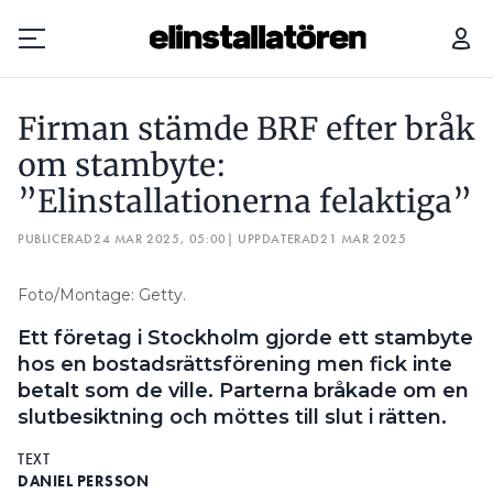
PRISUPPRÖRD HYRESGÄST DROG SLADDAR FRÅN UTTAG I TRAPPHUSET
Firman stämde BRF efter bråk
Prenumerera
om stambyte:
”Elinstallationerna felaktiga”
Hantera prenumeration
PUBLICERAD
24 MAR 2025, 05:00
| UPPDATERAD
21 MAR 2025
Lediga jobb
Foto/Montage: Getty.
Annonsera
Ett företag i Stockholm gjorde ett stambyte
Läs E-tidningen
hos en bostadsrättsförening men fick inte
betalt som de ville. Parterna bråkade om en
slutbesiktning och möttes till slut i rätten.
Om tidningen
Kontakt
TEXT
DANIEL PERSSON
Personuppgifter