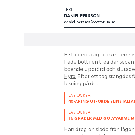
TEXT
DANIEL PERSSON
daniel.persson@vvsforum.se
Elstölderna ägde rum i en hy
hade bott i en trea där sedan
boende upprörd och slutade 
Hyra.
Efter ett tag stängdes 
lösning på det.
LÄS OCKSÅ:
40-ÅRING UTFÖRDE ELINSTALLA
LÄS OCKSÅ:
16 GRADER MED GOLVVÄRME ME
Han drog en sladd från lägenh