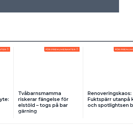
NTER
FÖR PRENUMERANTER
FÖR PRENUM
Tvåbarnsmamma
Renoveringskaos:
yte:
riskerar fängelse för
Fuktspärr utanpå 
elstöld – togs på bar
och spotlightsen 
gärning