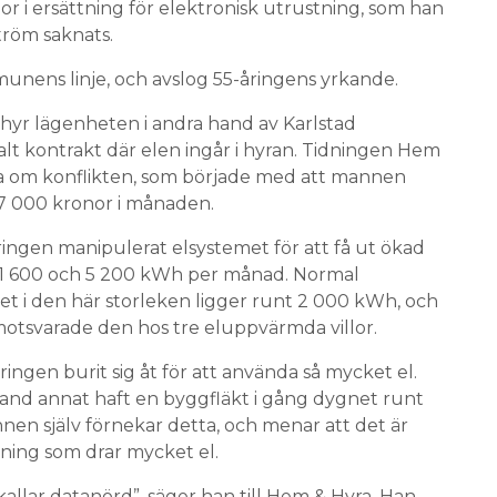
r i ersättning för elektronisk utrustning, som han
tröm saknats.
nens linje, och avslog 55-åringens yrkande.
yr lägenheten i andra hand av Karlstad
alt kontrakt där elen ingår i hyran. Tidningen Hem
era om konflikten, som började med att mannen
7 000 kronor i månaden.
ngen manipulerat elsystemet för att få ut ökad
n 1 600 och 5 200 kWh per månad. Normal
et i den här storleken ligger runt 2 000 kWh, och
motsvarade den hos tre eluppvärmda villor.
åringen burit sig åt för att använda så mycket el.
nd annat haft en byggfläkt i gång dygnet runt
nen själv förnekar detta, och menar att det är
ning som drar mycket el.
allar datanörd”, säger han till Hem & Hyra. Han