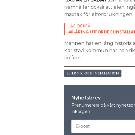
”JAG ÄR EN SÅDAN
framhåller också att elen ing
maxtak för elförbrukningen.
LÄS OCKSÅ:
40-ÅRING UTFÖRDE ELINSTALLA
Mannen har en lång historia 
Karlstad kommun har han rik
tio åren.
ELTEKNIK OCH INSTALLATION
Nyhetsbrev
Prenumerera på vårt nyhetsbre
inkorgen