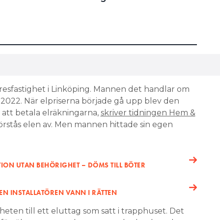
resfastighet i Linköping. Mannen det handlar om
 2022. När elpriserna började gå upp blev den
att betala elräkningarna,
skriver tidningen Hem &
förstås elen av. Men mannen hittade sin egen
TION UTAN BEHÖRIGHET – DÖMS TILL BÖTER
N INSTALLATÖREN VANN I RÄTTEN
eten till ett eluttag som satt i trapphuset. Det