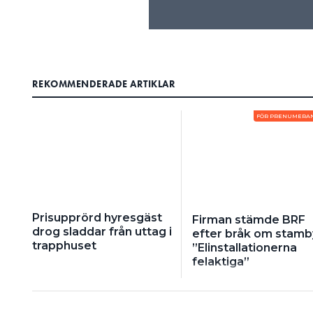
REKOMMENDERADE ARTIKLAR
FÖR PRENUMERA
Prisupprörd hyresgäst
Firman stämde BRF
drog sladdar från uttag i
efter bråk om stamb
trapphuset
”Elinstallationerna
felaktiga”