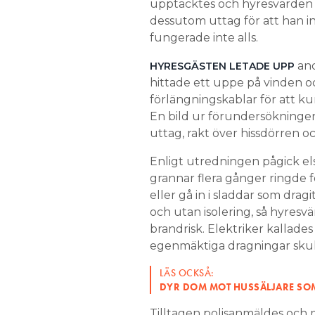
upptäcktes och hyresvärden
dessutom uttag för att han in
fungerade inte alls.
and
HYRESGÄSTEN LETADE UPP
hittade ett uppe på vinden o
förlängningskablar för att ku
En bild ur förundersökningen
uttag, rakt över hissdörren oc
Enligt utredningen pågick els
grannar flera gånger ringde f
eller gå in i sladdar som dragi
och utan isolering, så hyres
brandrisk. Elektriker kallades f
egenmäktiga dragningar skull
LÄS OCKSÅ:
DYR DOM MOT HUSSÄLJARE SOM 
Tilltagen polisanmäldes och 