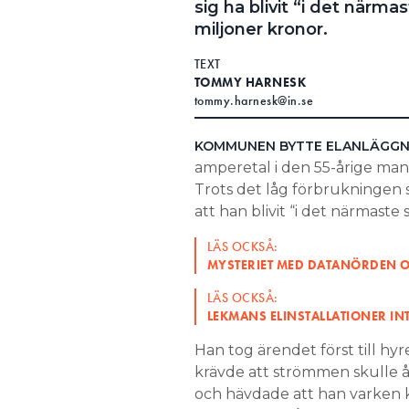
sig ha blivit “i det när
Search for:
miljoner kronor.
TEXT
TOMMY HARNESK
tommy.harnesk@in.se
SEARCH
KOMMUNEN BYTTE ELANLÄGG
amperetal i den 55-årige man
Trots det låg förbrukningen
att han blivit “i det närmaste 
LÄS OCKSÅ:
MYSTERIET MED DATANÖRDEN 
LÄS OCKSÅ:
LEKMANS ELINSTALLATIONER INT
Han tog ärendet först till hy
krävde att strömmen skulle åt
och hävdade att han varken k