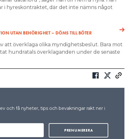
år i hyreskontraktet, där det inte nämns något
TION UTAN BEHÖRIGHET – DÖMS TILL BÖTER
av att överklaga olika myndighetsbeslut. Bara mot
tat hundratals överklaganden under de senaste
v och få nyheter, tips och bevakningar rakt ner i