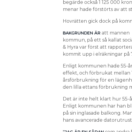
begärde också 1 125 000 krono
menar hade förstörts av att s
Hovrätten gick dock på kommu
att mannen h
BAKGRUNDEN ÄR
kommun, på ett så kallat soci
& Hyra var först att rapport
kommit upp i elräkningar på 
Enligt kommunen hade 55-åri
effekt, och förbrukat mella
årsförbrukning för en lägenh
den lilla ettans förbrukning 
Det är inte helt klart hur 55-
Enligt kommunen har han bla
på sin inglasade balkong. Man
hans avancerade datorutrust
som andra k