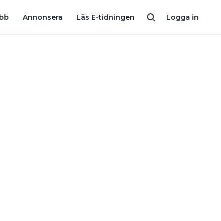
TAG I TRAPPHUSET
FIRMAN STÄMDE BRF EFTER BRÅK OM STAM
obb
Annonsera
Läs E-tidningen
Logga in