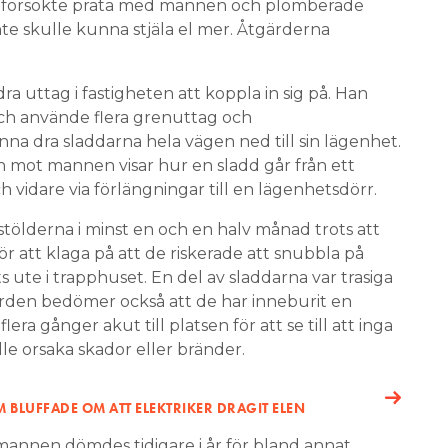
 försökte prata med mannen och plomberade
te skulle kunna stjäla el mer. Åtgärderna
ra uttag i fastigheten att koppla in sig på. Han
ch använde flera grenuttag och
nna dra sladdarna hela vägen ned till sin lägenhet.
 mot mannen visar hur en sladd går från ett
h vidare via förlängningar till en lägenhetsdörr.
tölderna i minst en och en halv månad trots att
ör att klaga på att de riskerade att snubbla på
ts ute i trapphuset. En del av sladdarna var trasiga
värden bedömer också att de har inneburit en
lera gånger akut till platsen för att se till att inga
e orsaka skador eller bränder.
BLUFFADE OM ATT ELEKTRIKER DRAGIT ELEN
mannen dömdes tidigare i år för bland annat