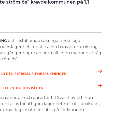
maste strömlös” krävde kommunen på 1,1
och installerade säkringar med låga
NING
nens lägenhet, för att sänka hans elförbrukning.
 sex gånger högre än normalt, men mannen ansåg
strömlös”.
OCH DEN EXTREMA ELFÖRBRUKNINGEN
E FEL ENLIGT HOVRÄTTEN
resnämnden och därefter till Svea hovrätt. Han
erställas för att göra lägenheten ”fullt brukbar”,
unnat laga mat eller titta på TV. Mannen