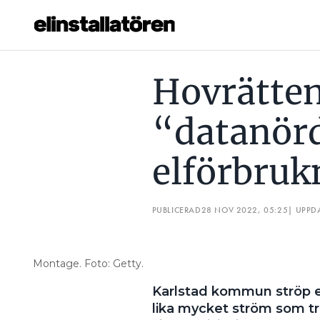
HOVRÄTTEN AVGJORDE “DATANÖRDENS” STRYPTA ELFÖ
Hovrätten
Prenumerera
“datanörd
Hantera prenumeration
elförbruk
Lediga jobb
Annonsera
PUBLICERAD
28 NOV 2022, 05:25
| UPPD
Läs E-tidningen
Montage. Foto: Getty.
Om tidningen
Karlstad kommun ströp e
Kontakt
lika mycket ström som t
Personuppgifter