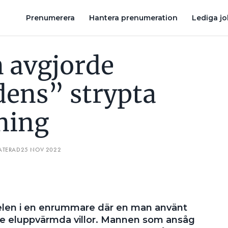
RBRUKNING
PRISUPPRÖRD HYRESGÄST DROG SLADDAR FRÅN UT
Prenumerera
Hantera prenumeration
Lediga j
 avgjorde
ens” strypta
ning
ATERAD
25 NOV 2022
len i en enrummare där en man använt
re eluppvärmda villor. Mannen som ansåg