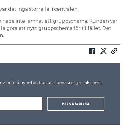
var det inga större fel i centralen.
n hade inte lämnat ett gruppschema. Kunden var
lle göra ett nytt gruppschema för tillfället. Det
en.
v och få nyheter, tips och bevakningar rakt ner i