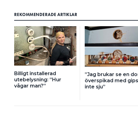
REKOMMENDERADE ARTIKLAR
Billigt installerad
”Jag brukar se en do
utebelysning: ”Hur
överspikad med gips
vågar man?”
inte sju”