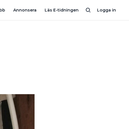
N?”
”JAG BRUKAR SE EN DOSA ÖVERSPIKAD MED GIPS, INTE SJ
obb
Annonsera
Läs E-tidningen
Logga in