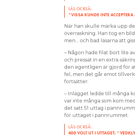
LÄS OCKSÅ:
”VISSA KUNDE INTE ACCEPTERA 
När han skulle märka upp det
överraskning. Han tog en bil
men… och bad läsarna att giss
– Någon hade filat bort lite
och pressat in en extra säkri
den egentligen är gjord för at
fel, men det går emot tillver
fortsätter:
– Inlägget ledde till många 
var inte många som kom med 
det satt 51 uttag i pannrumme
för uttaget i pannrummet.
LÄS OCKSÅ:
400 VOLT UT I UTTAGET: ”VEDK