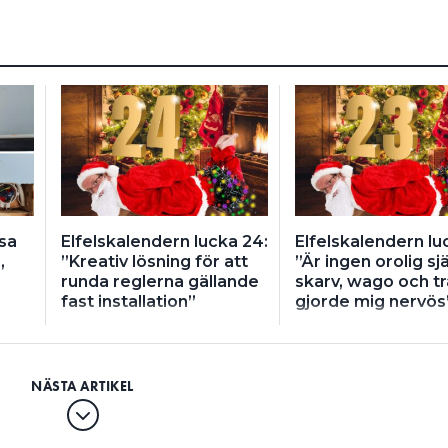
sa
Elfelskalendern lucka 24:
Elfelskalendern lu
,
”Kreativ lösning för att
”Är ingen orolig sj
runda reglerna gällande
skarv, wago och tr
fast installation”
gjorde mig nervös