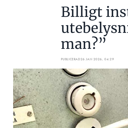
Billigt in
utebelysn
man?”
PUBLICERAD
26 JAN 2026, 04:29