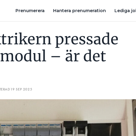
T FEL?
BILLIGT INSTALLERAD UTEBELYSNING: ”HUR VÅGAR MA
Prenumerera
Hantera prenumeration
Lediga j
ktrikern pressade
 modul – är det
TERAD
19 SEP 2025