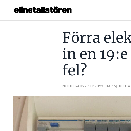
FÖRRA ELEKTRIKERN PRESSADE IN EN 19:E MODUL – ÄR DE
Förra ele
Prenumerera
in en 19:e
Hantera prenumeration
fel?
Lediga jobb
Annonsera
PUBLICERAD
22 SEP 2025, 04:46
| UPPDA
Läs E-tidningen
Om tidningen
Kontakt
Personuppgifter