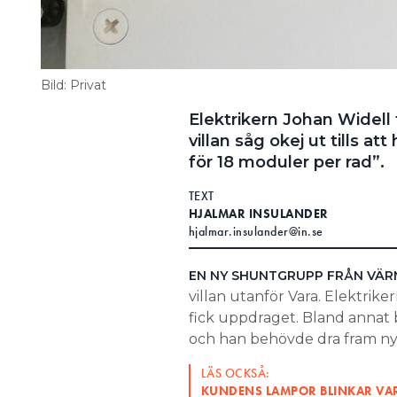
Bild: Privat
Elektrikern Johan Widell
villan såg okej ut tills at
för 18 moduler per rad”.
TEXT
HJALMAR INSULANDER
hjalmar.insulander@in.se
EN NY SHUNTGRUPP FRÅN VÄ
villan utanför Vara. Elektrik
fick uppdraget. Bland annat
och han behövde dra fram ny e
LÄS OCKSÅ:
KUNDENS LAMPOR BLINKAR VAR