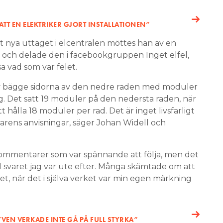
ATT EN ELEKTRIKER GJORT INSTALLATIONEN”
 nya uttaget i elcentralen möttes han av en
d och delade den i facebookgruppen Inget elfel,
a vad som var felet.
 av bägge sidorna av den nedre raden med moduler
ng. Det satt 19 moduler på den nedersta raden, när
t hålla 18 moduler per rad. Det är inget livsfarligt
karens anvisningar, säger Johan Widell och
kommentarer som var spännande att följa, men det
svaret jag var ute efter. Många skämtade om att
t, när det i själva verket var min egen märkning
LYVEN VERKADE INTE GÅ PÅ FULL STYRKA”