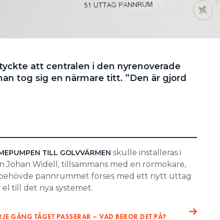
 tyckte att centralen i den nyrenoverade
t han tog sig en närmare titt. ”Den är gjord
skulle installeras i
RMEPUMPEN TILL GOLVVÄRMEN
ern Johan Widell, tillsammans med en rörmokare,
 behövde pannrummet förses med ett nytt uttag
l till det nya systemet.
JE GÅNG TÅGET PASSERAR – VAD BEROR DET PÅ?