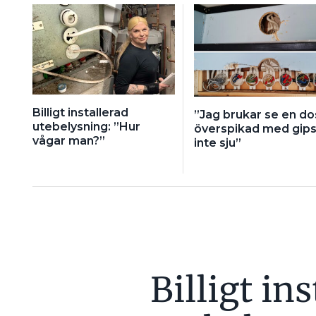
Billigt installerad
”Jag brukar se en do
utebelysning: ”Hur
överspikad med gips
vågar man?”
inte sju”
Billigt in