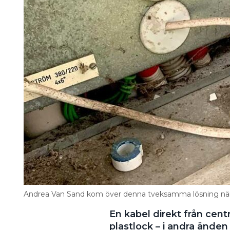
Andrea Van Sand kom över denna tveksamma lösning när h
En kabel direkt från cent
plastlock – i andra änden