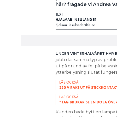
här? frågade vi Andrea V
TEXT
HJALMAR INSULANDER
hjalmar.insulander@in.se
UNDER VINTERHALVÅRET HAR
jobb där samma typ av proble
ut på grund av fel på belys
ytterbelysning slutat fungera
LÄS OCKSÅ:
230 V RAKT UT PÅ STICKKONTAK
LÄS OCKSÅ:
”JAG BRUKAR SE EN DOSA ÖVER
Kunden hade bytt en lampa i 