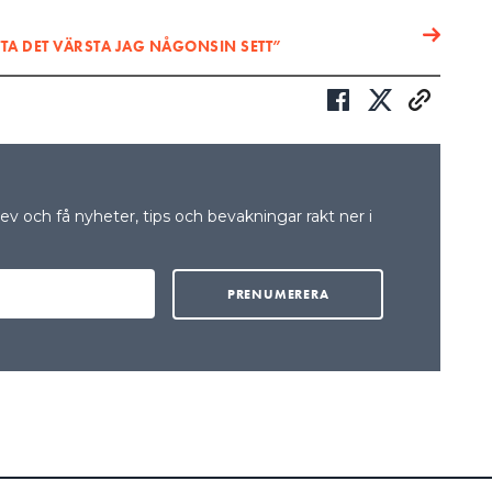
ETTA DET VÄRSTA JAG NÅGONSIN SETT”
v och få nyheter, tips och bevakningar rakt ner i