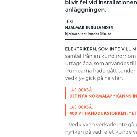
blivit fel vid installatio
Search for:
anläggningen.
TEXT
HJALMAR INSULANDER
hjalmar.insulander@in.se
SEARCH
,
ELEKTRIKERN
SOM
INTE
VILL 
samtal från en kund norr o
uttagslåda, som användes til
Pumparna hade gått sönder el
vedklyv gick på halvfart.
LÄS OCKSÅ:
DET NYA NORMALA? ”KÄNNS IN
LÄS OCKSÅ:
400 V I HANDDUKSTORKEN: ”ET
– Vedklyven verkade inte gå på
nyfiken på vad felet kunde va