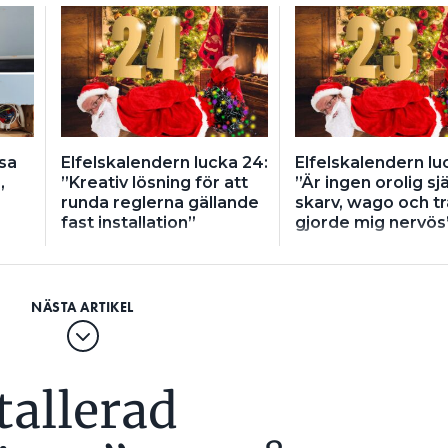
sa
Elfelskalendern lucka 24:
Elfelskalendern lu
,
”Kreativ lösning för att
”Är ingen orolig sj
runda reglerna gällande
skarv, wago och tr
fast installation”
gjorde mig nervös
stallerad