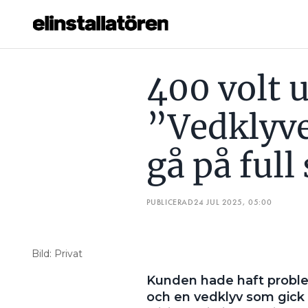
400 VOLT UT I UTTAGET: ”VEDKLYVEN VERKADE INTE GÅ P
400 volt u
Prenumerera
”Vedklyve
Hantera prenumeration
gå på full
Lediga jobb
Annonsera
PUBLICERAD
24 JUL 2025, 05:00
Läs E-tidningen
Bild: Privat
Om tidningen
Kunden hade haft probl
Kontakt
och en vedklyv som gick 
Personuppgifter