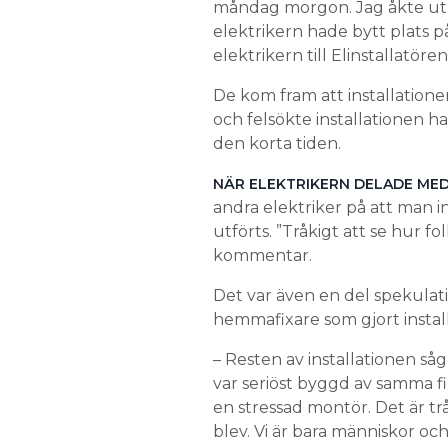
måndag morgon. Jag åkte ut d
elektrikern hade bytt plats p
elektrikern till Elinstallatören
De kom fram att installationen
och felsökte installationen 
den korta tiden.
NÄR ELEKTRIKERN DELADE MED
andra elektriker på att man i
utförts. ”Tråkigt att se hur f
kommentar.
Det var även en del spekulati
hemmafixare som gjort instal
– Resten av installationen såg
var seriöst byggd av samma firm
en stressad montör. Det är tr
blev. Vi är bara människor och 