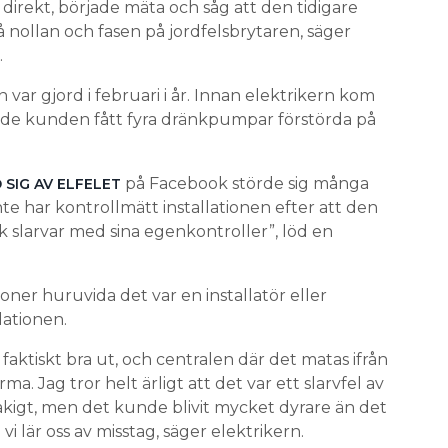
irekt, började mäta och såg att den tidigare
å nollan och fasen på jordfelsbrytaren, säger
.
 var gjord i februari i år. Innan elektrikern kom
hade kunden fått fyra dränkpumpar förstörda på
på Facebook störde sig många
 SIG AV ELFELET
nte har kontrollmätt installationen efter att den
olk slarvar med sina egenkontroller”, löd en
oner huruvida det var en installatör eller
lationen.
 faktiskt bra ut, och centralen där det matas ifrån
a. Jag tror helt ärligt att det var ett slarvfel av
åkigt, men det kunde blivit mycket dyrare än det
vi lär oss av misstag, säger elektrikern.