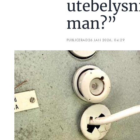
utebelysn
man?”
PUBLICERAD
26 JAN 2026, 04:29