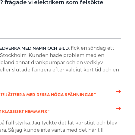
nen? frågade vi elektrikern som felsökte
, fick en söndag ett
MEDVERKA MED
NAMN OCH BILD
m Stockholm. Kunden hade problem med en
l bland annat dränkpumpar och en vedklyv.
ler slutade fungera efter väldigt kort tid och en
TE JÄTTEBRA MED DESSA HÖGA SPÄNNINGAR”
T KLASSISKT HEMMAFIX”
 full styrka. Jag tyckte det lät konstigt och blev
ra. Så jag kunde inte vänta med det här till