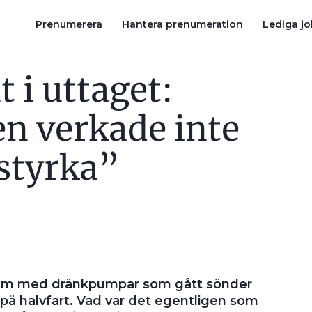
Å FULL STYRKA”
BILLIGT INSTALLERAD UTEBELYSNING: ”HUR 
Prenumerera
Hantera prenumeration
Lediga j
t i uttaget:
n verkade inte
 styrka”
em med dränkpumpar som gått sönder
på halvfart. Vad var det egentligen som