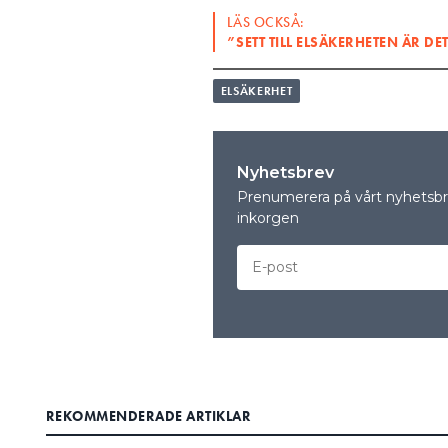
LÄS OCKSÅ:
”SETT TILL ELSÄKERHETEN ÄR D
ELSÄKERHET
Nyhetsbrev
Prenumerera på vårt nyhetsbre
inkorgen
REKOMMENDERADE ARTIKLAR