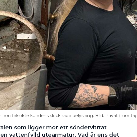
on felsökte kundens slocknade belysning. Bild: Privat (monta
ralen som ligger mot ett söndervittrat
 en vattenfylld utearmatur. Vad är ens det