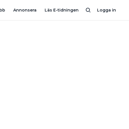
VÅGAR MAN?”
”JAG BRUKAR SE EN DOSA ÖVERSPIKAD MED GIPS,
obb
Annonsera
Läs E-tidningen
Logga in