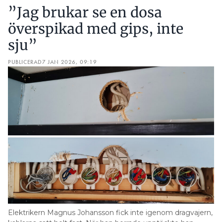
”Jag brukar se en dosa
överspikad med gips, inte
sju”
PUBLICERAD
7 JAN 2026, 09:19
Elektrikern Magnus Johansson fick inte igenom dragvajern,