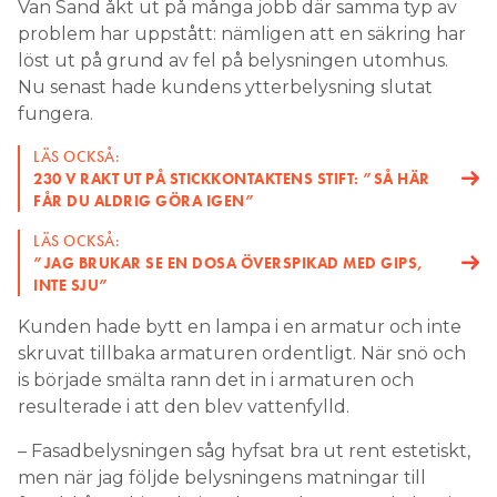
Van Sand åkt ut på många jobb där samma typ av
problem har uppstått: nämligen att en säkring har
löst ut på grund av fel på belysningen utomhus.
Nu senast hade kundens ytterbelysning slutat
fungera.
LÄS OCKSÅ:
230 V RAKT UT PÅ STICKKONTAKTENS STIFT: ”SÅ HÄR
FÅR DU ALDRIG GÖRA IGEN”
LÄS OCKSÅ:
”JAG BRUKAR SE EN DOSA ÖVERSPIKAD MED GIPS,
INTE SJU”
Kunden hade bytt en lampa i en armatur och inte
skruvat tillbaka armaturen ordentligt. När snö och
is började smälta rann det in i armaturen och
resulterade i att den blev vattenfylld.
– Fasadbelysningen såg hyfsat bra ut rent estetiskt,
men när jag följde belysningens matningar till