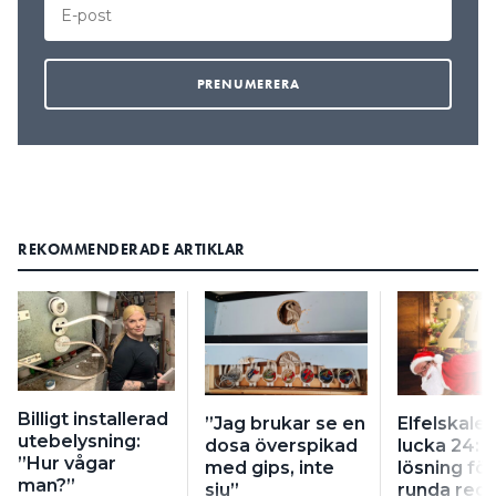
REKOMMENDERADE ARTIKLAR
Billigt installerad
”Jag brukar se en
Elfelskale
utebelysning:
dosa överspikad
lucka 24: ”
”Hur vågar
med gips, inte
lösning för
man?”
sju”
runda regl