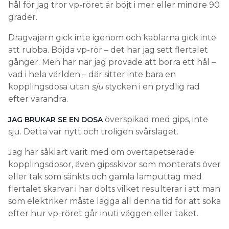
hål för jag tror vp-röret är böjt i mer eller mindre 90
grader.
Dragvajern gick inte igenom och kablarna gick inte
att rubba. Böjda vp-rör – det har jag sett flertalet
gånger. Men här när jag provade att borra ett hål –
vad i hela världen – där sitter inte bara en
kopplingsdosa utan
sju
stycken i en prydlig rad
efter varandra.
överspikad med gips, inte
JAG BRUKAR SE EN DOSA
sju. Detta var nytt och troligen svårslaget.
Jag har såklart varit med om övertapetserade
kopplingsdosor, även gipsskivor som monterats över
eller tak som sänkts och gamla lamputtag med
flertalet skarvar i har dolts vilket resulterar i att man
som elektriker måste lägga all denna tid för att söka
efter hur vp-röret går inuti väggen eller taket.