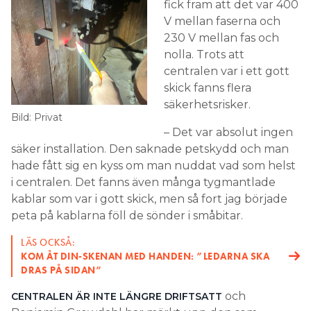
fick fram att det var 400
V mellan faserna och
230 V mellan fas och
nolla. Trots att
centralen var i ett gott
skick fanns flera
säkerhetsrisker.
Bild: Privat
– Det var absolut ingen
säker installation. Den saknade petskydd och man
hade fått sig en kyss om man nuddat vad som helst
i centralen. Det fanns även många tygmantlade
kablar som var i gott skick, men så fort jag började
peta på kablarna föll de sönder i småbitar.
LÄS OCKSÅ:
KOM ÅT DIN-SKENAN MED HANDEN: ”LEDARNA SKA
DRAS PÅ SIDAN”
och
CENTRALEN ÄR INTE LÄNGRE DRIFTSATT