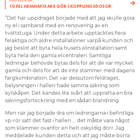
LÄS OCKSÅ:
10 FEL HEMMAFIXARE GÖR I KOPPLINGSDOSOR
”Det här uppdraget började med att jag skulle göra
ny el i samband med en renovering av en
tvättstuga. Under detta arbete upptäcktes flera
felaktiga och äldre installationer varpå kunden och
jag beslöt att byta hela husets elinstallation samt
byta hela den gamla elcentralen. Samtliga
ledningar behövde bytas dels för att de var mycket
gamla och dels för att de inte stämmer med dagens
färgkombination. Det var dessutom feldraget,
belysningen i hallen hade samma säkring som
kylskåpet. Det kändes lite svårt att upprätta en bra
säkringsförteckning med en sådan blandning.
Men när jag började dra om ledningarna i befintliga
vp-rör satt det fast i hallen … det måste vara något
som klämmer ovanför en helt oskyldig dörr. Jag
meddelade kunden detta och att jag måste borra