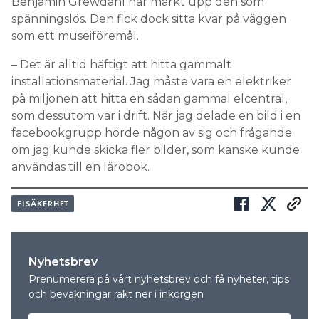
Benjamin Grewdahl har märkt upp den som
spänningslös. Den fick dock sitta kvar på väggen
som ett museiföremål.
– Det är alltid häftigt att hitta gammalt
installationsmaterial. Jag måste vara en elektriker
på miljonen att hitta en sådan gammal elcentral,
som dessutom var i drift. När jag delade en bild i en
facebookgrupp hörde någon av sig och frågande
om jag kunde skicka fler bilder, som kanske kunde
användas till en lärobok.
ELSÄKERHET
Nyhetsbrev
Prenumerera på vårt nyhetsbrev och få nyheter, tips
och bevakningar rakt ner i inkorgen