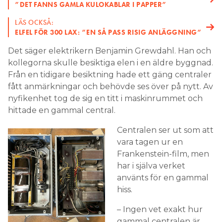
”DET FANNS GAMLA KULOKABLAR I PAPPER”
LÄS OCKSÅ:
ELFEL FÖR 300 LAX: ”EN SÅ PASS RISIG ANLÄGGNING”
Det säger elektrikern Benjamin Grewdahl. Han och
kollegorna skulle besiktiga elen i en äldre byggnad.
Från en tidigare besiktning hade ett gäng centraler
fått anmärkningar och behövde ses över på nytt. Av
nyfikenhet tog de sig en titt i maskinrummet och
hittade en gammal central.
Centralen ser ut som att
vara tagen ur en
Frankenstein-film, men
har i själva verket
använts för en gammal
hiss.
– Ingen vet exakt hur
gammal centralen är,