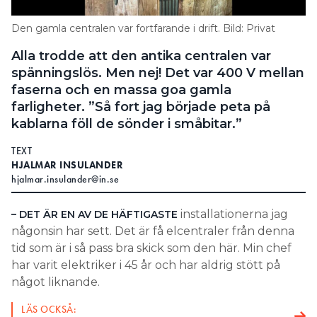
Search for:
Den gamla centralen var fortfarande i drift. Bild: Privat
Alla trodde att den antika centralen var
spänningslös. Men nej! Det var 400 V mellan
SEARCH
faserna och en massa goa gamla
farligheter. ”Så fort jag började peta på
kablarna föll de sönder i småbitar.”
TEXT
HJALMAR INSULANDER
hjalmar.insulander@in.se
installationerna jag
– DET ÄR EN
AV DE HÄFTIGASTE
någonsin har sett. Det är få elcentraler från denna
tid som är i så pass bra skick som den här. Min chef
har varit elektriker i 45 år och har aldrig stött på
något liknande.
LÄS OCKSÅ: