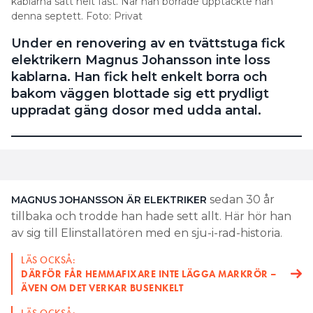
kablarna satt helt fast. När han borrade upptäckte han
denna septett. Foto: Privat
Under en renovering av en tvättstuga fick
elektrikern Magnus Johansson inte loss
kablarna. Han fick helt enkelt borra och
bakom väggen blottade sig ett prydligt
uppradat gäng dosor med udda antal.
sedan 30 år
MAGNUS JOHANSSON ÄR ELEKTRIKER
tillbaka och trodde han hade sett allt. Här hör han
av sig till Elinstallatören med en sju-i-rad-historia.
LÄS OCKSÅ:
DÄRFÖR FÅR HEMMAFIXARE INTE LÄGGA MARKRÖR –
ÄVEN OM DET VERKAR BUSENKELT