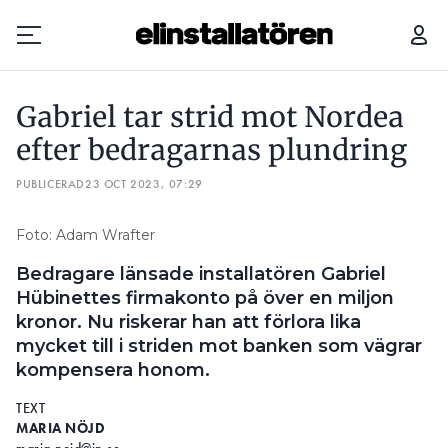
GABRIEL TAR STRID MOT NORDEA EFTER BEDRAGARNAS PLUNDRING
Gabriel tar strid mot Nordea
Prenumerera
efter bedragarnas plundring
PUBLICERAD
Hantera prenumeration
23 OCT 2023, 07:29
Lediga jobb
Foto: Adam Wrafter
Bedragare länsade installatören Gabriel
Annonsera
Hübinettes firmakonto på över en miljon
kronor. Nu riskerar han att förlora lika
Läs E-tidningen
mycket till i striden mot banken som vägrar
kompensera honom.
Om tidningen
TEXT
Kontakt
MARIA NÖJD
Personuppgifter