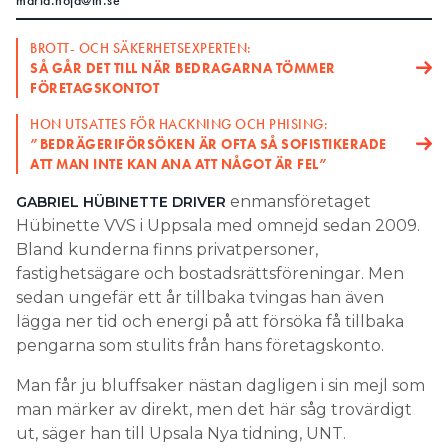
maria.nojd@in.se
Search for:
BROTT- OCH SÄKERHETSEXPERTEN:
SÅ GÅR DET TILL NÄR BEDRAGARNA TÖMMER
FÖRETAGSKONTOT
SEARCH
HON UTSATTES FÖR HACKNING OCH PHISING:
”BEDRÄGERIFÖRSÖKEN ÄR OFTA SÅ SOFISTIKERADE
ATT MAN INTE KAN ANA ATT NÅGOT ÄR FEL”
enmansföretaget
GABRIEL HÜBINETTE DRIVER
Hübinette VVS i Uppsala med omnejd sedan 2009.
Bland kunderna finns privatpersoner,
fastighetsägare och bostadsrättsföreningar. Men
sedan ungefär ett år tillbaka tvingas han även
lägga ner tid och energi på att försöka få tillbaka
pengarna som stulits från hans företagskonto.
Man får ju bluffsaker nästan dagligen i sin mejl som
man märker av direkt, men det här såg trovärdigt
ut, säger han till Upsala Nya tidning, UNT.