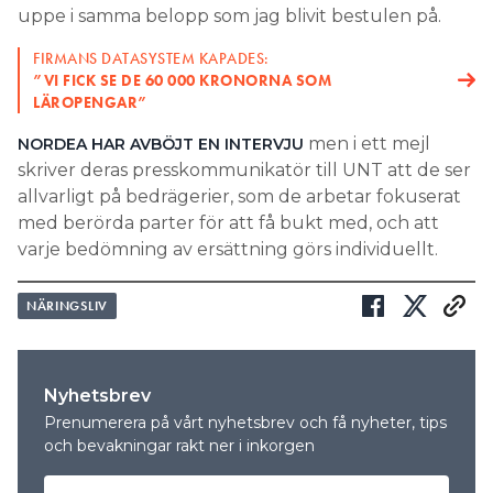
uppe i samma belopp som jag blivit bestulen på.
FIRMANS DATASYSTEM KAPADES:
”VI FICK SE DE 60 000 KRONORNA SOM
LÄROPENGAR”
men i ett mejl
NORDEA HAR AVBÖJT EN INTERVJU
skriver deras presskommunikatör till UNT att de ser
allvarligt på bedrägerier, som de arbetar fokuserat
med berörda parter för att få bukt med, och att
varje bedömning av ersättning görs individuellt.
NÄRINGSLIV
Nyhetsbrev
Prenumerera på vårt nyhetsbrev och få nyheter, tips
och bevakningar rakt ner i inkorgen