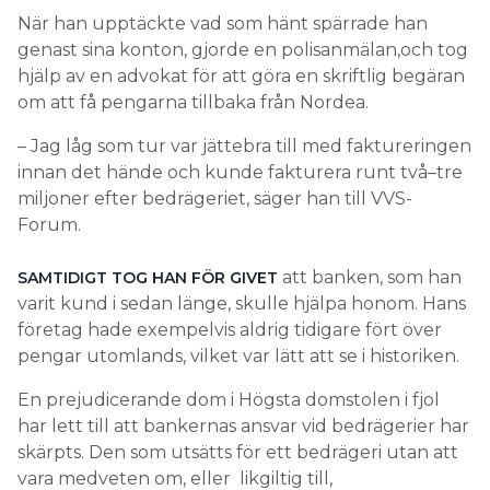
När han upptäckte vad som hänt spärrade han
genast sina konton, gjorde en polisanmälan,och tog
hjälp av en advokat för att göra en skriftlig begäran
om att få pengarna tillbaka från Nordea.
– Jag låg som tur var jättebra till med faktureringen
innan det hände och kunde fakturera runt två–tre
miljoner efter bedrägeriet, säger han till VVS-
Forum.
att banken, som han
SAMTIDIGT TOG HAN FÖR GIVET
varit kund i sedan länge, skulle hjälpa honom. Hans
företag hade exempelvis aldrig tidigare fört över
pengar utomlands, vilket var lätt att se i historiken.
En prejudicerande dom i Högsta domstolen i fjol
har lett till att bankernas ansvar vid bedrägerier har
skärpts. Den som utsätts för ett bedrägeri utan att
vara medveten om, eller likgiltig till,