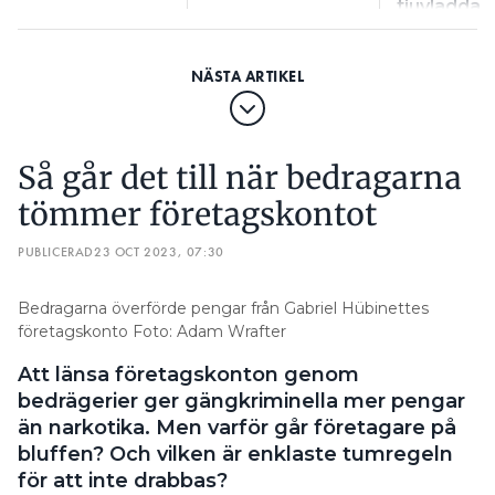
tjuvladda
handlar fel
Så går det till när bedragarna
tömmer företagskontot
PUBLICERAD
23 OCT 2023, 07:30
Bedragarna överförde pengar från Gabriel Hübinettes
företagskonto Foto: Adam Wrafter
Att länsa företagskonton genom
bedrägerier ger gängkriminella mer pengar
än narkotika. Men varför går företagare på
bluffen? Och vilken är enklaste tumregeln
för att inte drabbas?