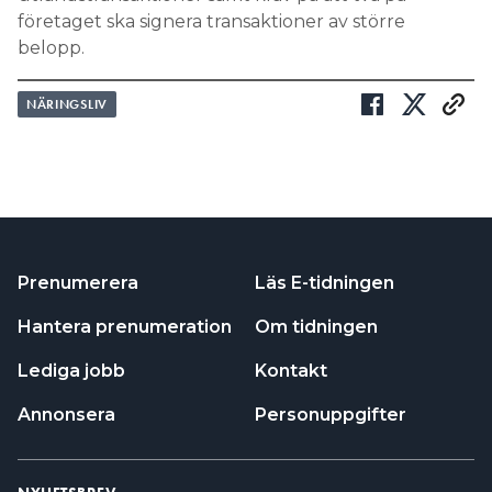
företaget ska signera transaktioner av större
belopp.
NÄRINGSLIV
Prenumerera
Läs E-tidningen
Hantera prenumeration
Om tidningen
Lediga jobb
Kontakt
Annonsera
Personuppgifter