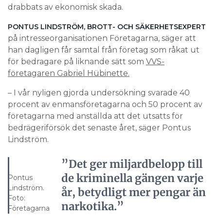
drabbats av ekonomisk skada.
PONTUS LINDSTRÖM, BROTT- OCH SÄKERHETSEXPERT
på intresseorganisationen Företagarna, säger att
han dagligen får samtal från företag som råkat ut
för bedragare på liknande sätt som
VVS-
företagaren Gabriel Hübinette.
– I vår nyligen gjorda undersökning svarade 40
procent av enmansföretagarna och 50 procent av
företagarna med anställda att det utsatts för
bedrägeriförsök det senaste året, säger Pontus
Lindström.
”Det ger miljardbelopp till
de kriminella gängen varje
Pontus
Lindström.
år, betydligt mer pengar än
Foto:
narkotika.”
Företagarna