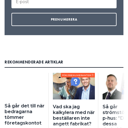
REKOMMENDERADE ARTIKLAR
FÖR PRENUMERANTER
Så går det till när
Vad ska jag
Så går
bedragarna
kalkylera med när
strömstöld 
tömmer
beställaren inte
p-hus: ”De
företagskontot
angett fabrikat?
dessa