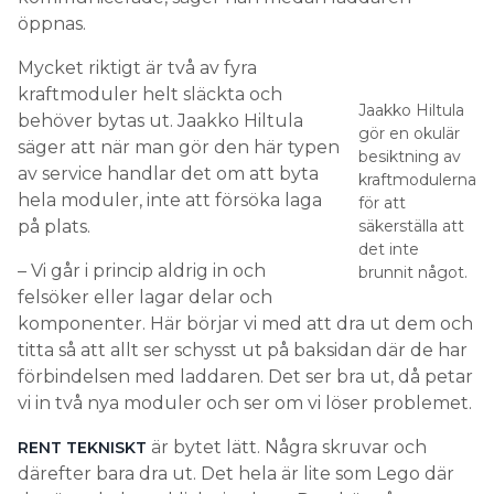
öppnas.
Mycket riktigt är två av fyra
kraftmoduler helt släckta och
Jaakko Hiltula
behöver bytas ut. Jaakko Hiltula
gör en okulär
säger att när man gör den här typen
besiktning av
av service handlar det om att byta
kraftmodulerna
hela moduler, inte att försöka laga
för att
på plats.
säkerställa att
det inte
– Vi går i princip aldrig in och
brunnit något.
felsöker eller lagar delar och
komponenter. Här börjar vi med att dra ut dem och
titta så att allt ser schysst ut på baksidan där de har
förbindelsen med laddaren. Det ser bra ut, då petar
vi in två nya moduler och ser om vi löser problemet.
är bytet lätt. Några skruvar och
RENT TEKNISKT
därefter bara dra ut. Det hela är lite som Lego där