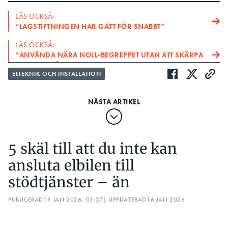
LÄS OCKSÅ:
“LAGSTIFTNINGEN HAR GÅTT FÖR SNABBT”
LÄS OCKSÅ:
“ANVÄNDA NÄRA NOLL-BEGREPPET UTAN ATT SKÄRPA
REGLERNA ÄR LURENDREJERI”
ELTEKNIK OCH INSTALLATION
Om en konsument gör en väsentlig förändring av
sitt eluttag ska förändringen föranmälas till
elnätsföretaget. Regeln har funnits länge, men
fram till nu har det varit otydligt vad som faktiskt
omfattas.Det här har nu Energiföretagen och
5 skäl till att du inte kan
Konsumentverket agerat på och i de nya villkoren
Elnät2025k förtydligas vilka installationer som ska
ansluta elbilen till
föranmälas.
stödtjänster – än
Det specificeras i punkt 5.9 där det står:
PUBLICERAD
19 JAN 2026, 05:27
| UPPDATERAD
16 JAN 2026
”Elinstallationsarbete som medför behov av ny
anslutning, ändrad anslutning eller väsentlig
förändring av konsumentens anläggning ska innan