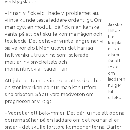
verktygslådan.
– Innan vi fick elbil hade vi problemet att
vi inte kunde testa laddare ordentligt. Om
Jaakko
man bytt en modul… då fick man kanske
Hiltula
vänta på att det skulle komma någon och
har
testladda. Det behöver vi inte längre när vi
kopplat
själva kör elbil. Men utöver det har jag
in två
helt vanlig utrustning som isolerade
elbilar
för att
mejslar, hylsnyckelsats och
testa
momentnycklar, säger han
om
laddaren
Att jobba utomhus innebär att vädret har
nu ger
en stor inverkan på hur man kan utföra
full
sina arbeten. Så att vara medveten om
effekt.
prognosen är viktigt.
– Vädret är ett bekymmer. Det går ju inte att öppna
dörrarna såhär på en laddare om det regnar eller
snöar – det skulle förstöra komponenterna. Därför