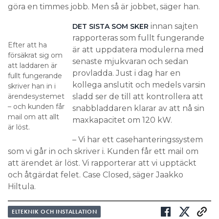
göra en timmes jobb. Men så är jobbet, säger han.
innan sajten
DET SISTA SOM SKER
rapporteras som fullt fungerande
Efter att ha
är att uppdatera modulerna med
försäkrat sig om
senaste mjukvaran och sedan
att laddaren är
provladda. Just i dag har en
fullt fungerande
kollega anslutit och medels varsin
skriver han in i
ärendesystemet
sladd ser de till att kontrollera att
– och kunden får
snabbladdaren klarar av att nå sin
mail om att allt
maxkapacitet om 120 kW.
är löst.
– Vi har ett casehanteringssystem
som vi går in och skriver i. Kunden får ett mail om
att ärendet är löst. Vi rapporterar att vi upptäckt
och åtgärdat felet. Case Closed, säger Jaakko
Hiltula.
ELTEKNIK OCH INSTALLATION