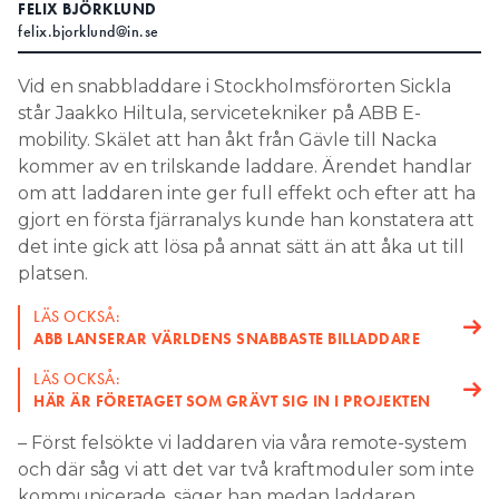
FELIX BJÖRKLUND
felix.bjorklund@in.se
Search for:
Vid en snabbladdare i Stockholmsförorten Sickla
står Jaakko Hiltula, servicetekniker på ABB E-
SEARCH
mobility. Skälet att han åkt från Gävle till Nacka
kommer av en trilskande laddare. Ärendet handlar
om att laddaren inte ger full effekt och efter att ha
gjort en första fjärranalys kunde han konstatera att
det inte gick att lösa på annat sätt än att åka ut till
platsen.
LÄS OCKSÅ:
ABB LANSERAR VÄRLDENS SNABBASTE BILLADDARE
LÄS OCKSÅ:
HÄR ÄR FÖRETAGET SOM GRÄVT SIG IN I PROJEKTEN
– Först felsökte vi laddaren via våra remote-system
och där såg vi att det var två kraftmoduler som inte
kommunicerade, säger han medan laddaren