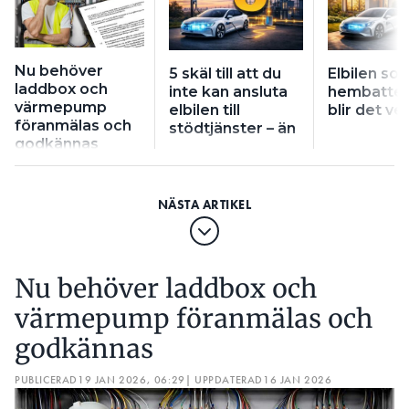
Nu behöver
5 skäl till att du
Elbilen so
laddbox och
inte kan ansluta
hembatteri
värmepump
elbilen till
blir det ve
föranmälas och
stödtjänster – än
godkännas
Nu behöver laddbox och
värmepump föranmälas och
godkännas
PUBLICERAD
19 JAN 2026, 06:29
| UPPDATERAD
16 JAN 2026