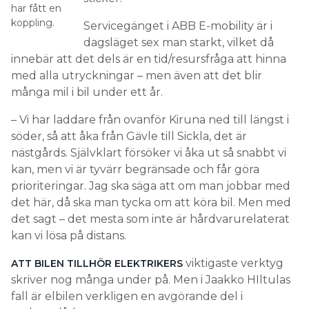
har fått en
koppling.
Servicegänget i ABB E-mobility är i
dagsläget sex man starkt, vilket då
innebär att det dels är en tid/resursfråga att hinna
med alla utryckningar – men även att det blir
många mil i bil under ett år.
– Vi har laddare från ovanför Kiruna ned till längst i
söder, så att åka från Gävle till Sickla, det är
nästgårds. Självklart försöker vi åka ut så snabbt vi
kan, men vi är tyvärr begränsade och får göra
prioriteringar. Jag ska säga att om man jobbar med
det här, då ska man tycka om att köra bil. Men med
det sagt – det mesta som inte är hårdvarurelaterat
kan vi lösa på distans.
viktigaste verktyg
ATT BILEN TILLHÖR ELEKTRIKERS
skriver nog många under på. Men i Jaakko HIltulas
fall är elbilen verkligen en avgörande del i