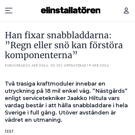
HAN FIXAR SNABBLADDARNA: ”REGN ELLER SNÖ KAN FÖRSTÖRA KOMPONENTERNA”
Han fixar snabbladdarna:
Prenumerera
”Regn eller snö kan förstöra
komponenterna”
Hantera prenumeration
PUBLICERAD
22 APR 2024, 05:32
| UPPDATERAD
19 APR 2024
Lediga jobb
Två trasiga kraftmoduler innebar en
Annonsera
utryckning på 18 mil enkel väg. ”Nästgårds”
enligt servicetekniker Jaakko Hiltula vars
Läs E-tidningen
vardag består i att hålla snabbladdare i hela
Sverige i full gång. Utöver avstånden är
Om tidningen
vädret en utmaning.
Kontakt
TEXT
Personuppgifter