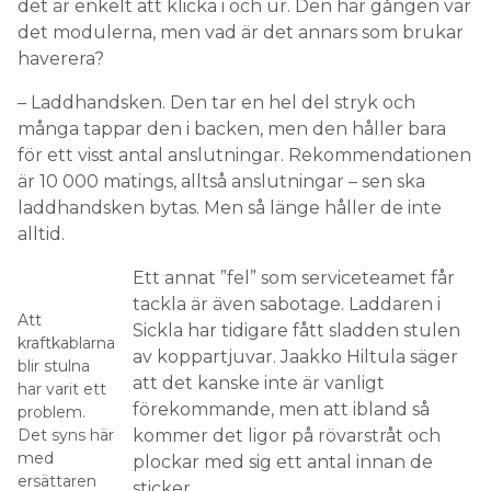
det är enkelt att klicka i och ur. Den här gången var
det modulerna, men vad är det annars som brukar
haverera?
– Laddhandsken. Den tar en hel del stryk och
många tappar den i backen, men den håller bara
för ett visst antal anslutningar. Rekommendationen
är 10 000 matings, alltså anslutningar – sen ska
laddhandsken bytas. Men så länge håller de inte
alltid.
Ett annat ”fel” som serviceteamet får
tackla är även sabotage. Laddaren i
Att
Sickla har tidigare fått sladden stulen
kraftkablarna
av koppartjuvar. Jaakko Hiltula säger
blir stulna
att det kanske inte är vanligt
har varit ett
förekommande, men att ibland så
problem.
Det syns här
kommer det ligor på rövarstråt och
med
plockar med sig ett antal innan de
ersättaren
sticker.