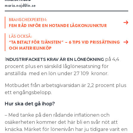
maria.nojd@in.se
Search for:
BRANSCHEXPERTEN:
FEM RÅD INFÖR EN HOTANDE LÅGKONJUNKTUR
SEARCH
LÄS OCKSÅ:
“TA BETALT FÖR TJÄNSTEN” – 6 TIPS VID PRISSÄTTNING
OCH MATERIELINKÖP
I
på 4,4
NDUSTRIFACKETS KRAV ÄR EN LÖNEÖKNING
procent plus en särskild låglönesatsning för
anställda med en lön under 27 109 kronor.
Motbudet från arbetsgivarsidan är 2,2 procent plus
ett engångsbelopp.
Hur ska det gå ihop?
– Med tanke på den rådande inflationen och
osäkerheten kommer det här bli en svår nöt att
knäcka. Märket för lönenivån har ju tidigare varit en