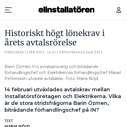
HISTORISKT HÖGT LÖNEKRAV I ÅRETS AVTALSRÖRELSE
AVT
Historiskt högt lönekrav i
Prenumerera
årets avtalsrörelse
PUBLICERAD
Hantera prenumeration
14 FEB 2023, 16:01
| UPPDATERAD
28 MAR 2023
Lediga jobb
Barin Özmen In:s avtalsansvarig och biträdande
förhandlingschef och Elektrikernas förhandlingschef Mikael
Pettersson utväxlar avtalskrav. Foto: Maria Nöjd.
Annonsera
14 februari utväxlades avtalskrav mellan
Läs E-tidningen
Installatörsföretagen och Elektrikerna. Vilka
är de stora stridsfrågorna Barin Özmen,
biträdande förhandlingschef på IN?
Om tidningen
Kontakt
TEXT
Personuppgifter
MARIA NÖJD