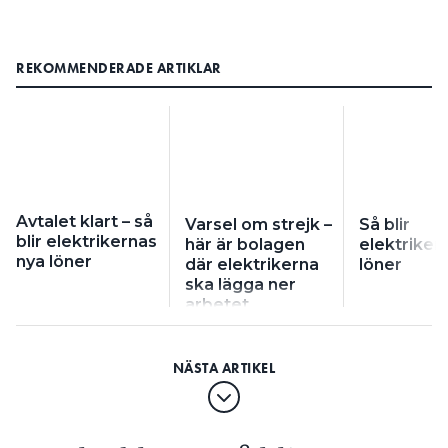
REKOMMENDERADE ARTIKLAR
Avtalet klart – så
Varsel om strejk –
Så blir
blir elektrikernas
här är bolagen
elektriker
nya löner
där elektrikerna
löner
ska lägga ner
arbetet