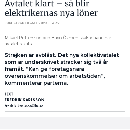
Avtalet klart – så blir
elektrikernas nya löner
PUBLICERAD
10 MAY 2025, 14:59
Mikael Pettersson och Barin Özmen skakar hand när
avtalet slutits.
Strejken är avblåst. Det nya kollektivatalet
som är underskrivet sträcker sig två år
framåt. “Kan ge företagsnära
överenskommelser om arbetstiden”,
kommenterar parterna.
TEXT
FREDRIK KARLSSON
fredrik.karlsson@in.se