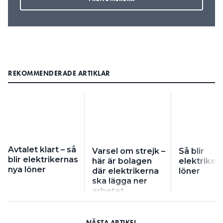
REKOMMENDERADE ARTIKLAR
Avtalet klart – så
Varsel om strejk –
Så blir
blir elektrikernas
här är bolagen
elektriker
nya löner
där elektrikerna
löner
ska lägga ner
arbetet