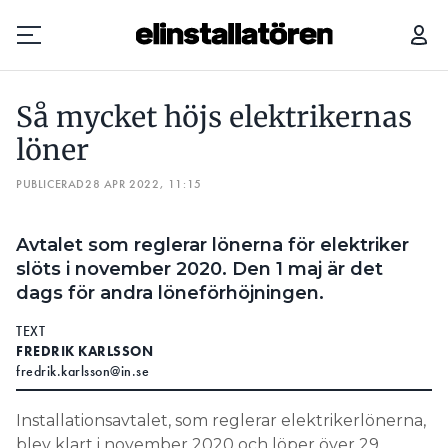
AVTALET KLART – SÅ BLIR ELEKTRIKERNAS NYA LÖNER
Så mycket höjs elektrikernas
Prenumerera
löner
PUBLICERAD
Hantera prenumeration
28 APR 2022, 11:15
Lediga jobb
Avtalet som reglerar lönerna för elektriker
slöts i november 2020. Den 1 maj är det
Annonsera
dags för andra löneförhöjningen.
Läs E-tidningen
TEXT
FREDRIK KARLSSON
fredrik.karlsson@in.se
Om tidningen
Kontakt
Installationsavtalet, som reglerar elektrikerlönerna,
Personuppgifter
blev klart i november 2020 och löper över 29