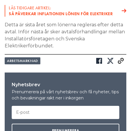
LÄS TIDIGARE ARTIKEL:
SÅ PÅVERKAR INFLATIONEN LÖNEN FÖR ELEKTRIKER
Detta är sista året som lönerna regleras efter detta
avtal. Inför nästa år sker avtalsförhandlingar mellan
Installatörsföretagen och Svenska
Elektrikerförbundet.
ARBETSMARKNAD
Nyhetsbrev
Prenumerera på vårt nyhetsbrev och få nyheter, tips
och bevakningar rakt ner i inkorgen