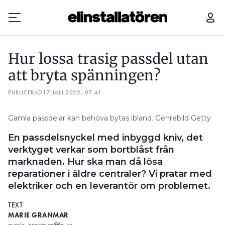
HUR LOSSA TRASIG PASSDEL UTAN ATT BRYTA SPÄNNINGEN?
Hur lossa trasig passdel utan
Prenumerera
att bryta spänningen?
PUBLICERAD
Hantera prenumeration
17 JAN 2022, 07:41
Lediga jobb
Gamla passdelar kan behöva bytas ibland. Genrebild Getty
En passdelsnyckel med inbyggd kniv, det
Annonsera
verktyget verkar som bortblåst från
marknaden. Hur ska man då lösa
Läs E-tidningen
reparationer i äldre centraler? Vi pratar med
elektriker och en leverantör om problemet.
Om tidningen
TEXT
Kontakt
MARIE GRANMAR
Personuppgifter