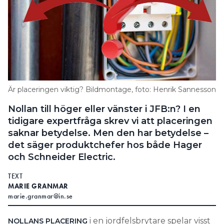
finns andra isolerade verktyg. Till exempel hylsor till
spärrhandtag, och ibland kan isolerade spetstänger
användas. Men vid minsta tveksamhet måste
spänningen brytas inför arbetet, säger Niklas
Aronsson.
Fluxio får
I FACEBOOK-GRUPPEN
Anders Thuvesson några råd om
Passdelsnyckeln
Är placeringen viktig? Bildmontage, foto: Henrik Sannesson
alternativa verktyg. Bland annat
OW1
passdelsnyckeln Rapa875, som
Nollan till höger eller vänster i JFB:n? I en
liknar E-16 471 20, och olika kombinationstänger.
tidigare expertfråga skrev vi att placeringen
Någon tycker att flaktång är bäst.
saknar betydelse. Men den har betydelse –
det säger produktchefer hos både Hager
Det finns även andra passdelsnycklar på
och Schneider Electric.
marknaden, men de bör inte användas då centralen
är spänningssatt. Niklas Aronsson tipsar om att
TEXT
isolerade verktyg kan finnas hos andra leverantörer
MARIE GRANMAR
marie.granmar@in.se
som Ragnar Stålskog, SABP och Sahlins.
ANNAT BRANSCHBRYDERI:
i en jordfelsbrytare spelar visst
NOLLANS PLACERING