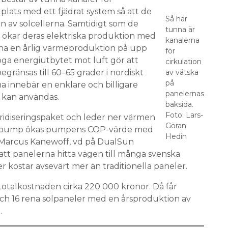
 plats med ett fjädrat system så att de
Så här
 av solcellerna. Samtidigt som de
tunna är
 ökar deras elektriska produktion med
kanalerna
erna en årlig värmeproduktion på upp
för
öga energiutbytet mot luft gör att
cirkulation
ränsas till 60–65 grader i nordiskt
av vätska
på
a innebär en enklare och billigare
panelernas
r kan användas.
baksida.
Foto: Lars-
idiseringspaket och leder ner värmen
Göran
rmepump ökas pumpens COP-värde med
Hedin
ar Marcus Kanewoff, vd på DualSun
att panelerna hitta vägen till många svenska
er kostar avsevärt mer än traditionella paneler.
r totalkostnaden cirka 220 000 kronor. Då får
ch 16 rena solpaneler med en årsproduktion av
.