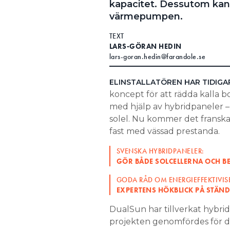
kapacitet. Dessutom kan 
Search for:
värmepumpen.
TEXT
LARS-GÖRAN HEDIN
lars-goran.hedin@farandole.se
SEARCH
ELINSTALLATÖREN HAR TIDIGA
koncept för att rädda kalla 
med hjälp av hybridpaneler
solel. Nu kommer det fransk
fast med vässad prestanda.
SVENSKA HYBRIDPANELER:
GÖR BÅDE SOLCELLERNA OCH B
GODA RÅD OM ENERGIEFFEKTIVIS
EXPERTENS HÖKBLICK PÅ STÄNDI
DualSun har tillverkat hybrid
projekten genomfördes för dr