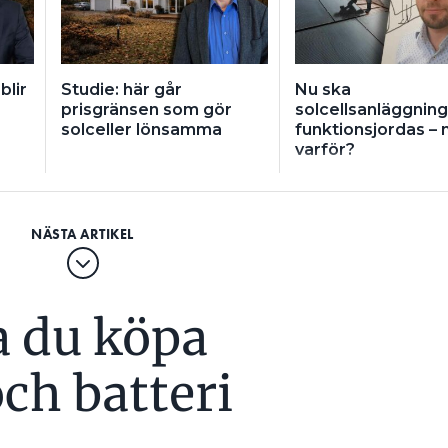
blir
Studie: här går
Nu ska
prisgränsen som gör
solcellsanläggnin
solceller lönsamma
funktionsjordas –
varför?
a du köpa
och batteri