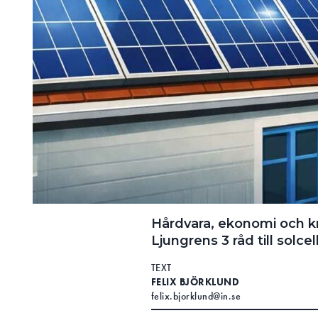
Hårdvara, ekonomi och kr
Ljungrens 3 råd till solce
TEXT
FELIX BJÖRKLUND
felix.bjorklund@in.se