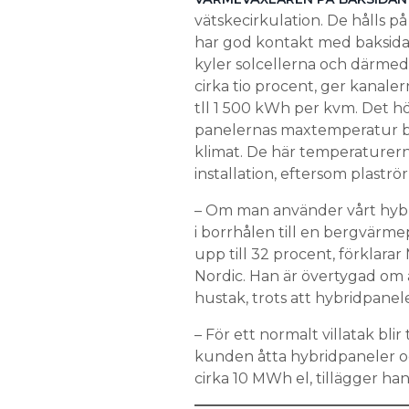
vätskecirkulation. De hålls på
har god kontakt med baksidan
kyler solcellerna och därmed
cirka tio procent, ger kanal
tll 1 500 kWh per kvm. Det h
panelernas maxtemperatur beg
klimat. De här temperaturern
installation, eftersom plaströ
– Om man använder vårt hybr
i borrhålen till en bergvä
upp till 32 procent, förklar
Nordic. Han är övertygad om 
hustak, trots att hybridpanel
– För ett normalt villatak bli
kunden åtta hybridpaneler o
cirka 10 MWh el, tillägger han