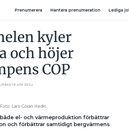
PUMPENS COP
DÄRFÖR SKA DU KÖPA SOLCELLER OCH BATTERI 
Prenumerera
Hantera prenumeration
Lediga j
elen kyler
a och höjer
mpens COP
ATERAD
18 APR 2024
Foto: Lars-Göran Hedin.
r både el- och värmeproduktion förbättrar
on och förbättrar samtidigt bergvärmens