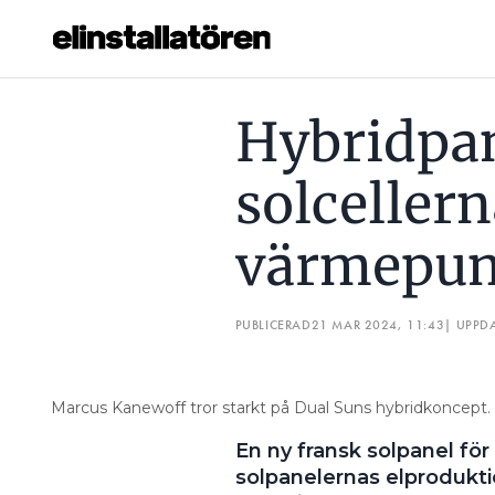
HYBRIDPANELEN KYLER SOLCELLERNA OCH HÖJER VÄRME
Hybridpan
Prenumerera
solcellern
Hantera prenumeration
värmepu
Lediga jobb
Annonsera
PUBLICERAD
21 MAR 2024, 11:43
| UPPD
Läs E-tidningen
Marcus Kanewoff tror starkt på Dual Suns hybridkoncept. 
Om tidningen
En ny fransk solpanel fö
Kontakt
solpanelernas elprodukti
Personuppgifter