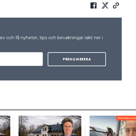
v och få nyheter, tips och bevakningar rakt ner i
FÖR PRENUM