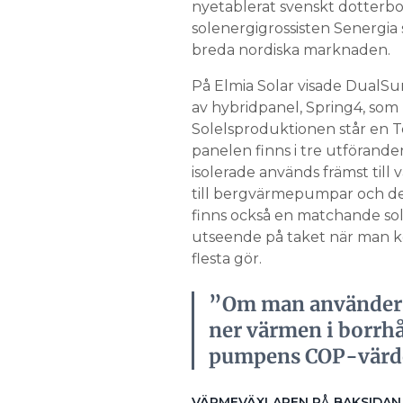
nyetablerat svenskt dotterb
solenergigrossisten Senergia 
breda nordiska marknaden.
På Elmia Solar visade DualS
av hybridpanel, Spring4, som 
Solelsproduktionen står en To
panelen finns i tre utföranden
isolerade används främst til
till bergvärmepumpar och den
finns också en matchande solc
utseende på taket när man ko
flesta gör.
”Om man använder v
ner värmen i borrh
pumpens COP-värde 
VÄRMEVÄXLAREN PÅ BAKSIDAN