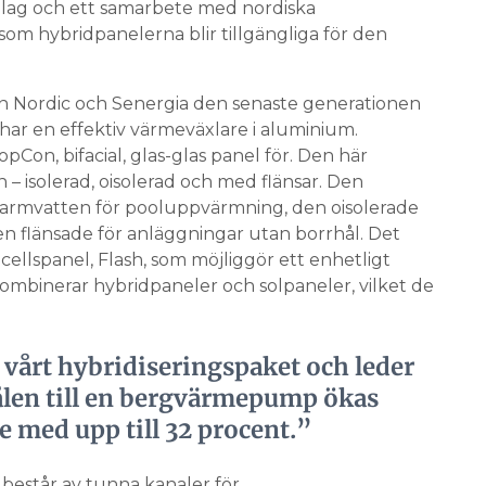
olag och ett samarbete med nordiska
som hybridpanelerna blir tillgängliga för den
un Nordic och Senergia den senaste generationen
har en effektiv värmeväxlare i aluminium.
pCon, bifacial, glas-glas panel för. Den här
 – isolerad, oisolerad och med flänsar. Den
l varmvatten för pooluppvärmning, den oisolerade
 flänsade för anläggningar utan borrhål. Det
ellspanel, Flash, som möjliggör ett enhetligt
mbinerar hybridpaneler och solpaneler, vilket de
årt hybridiseringspaket och leder
ålen till en bergvärmepump ökas
med upp till 32 procent.”
består av tunna kanaler för