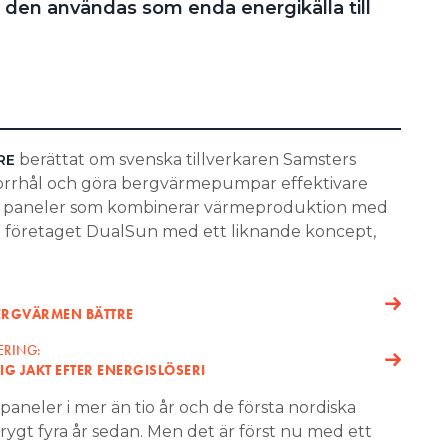
den användas som enda energikälla till
berättat om svenska tillverkaren Samsters
RE
borrhål och göra bergvärmepumpar effektivare
 – paneler som kombinerar värmeproduktion med
a företaget DualSun med ett liknande koncept,
ERGVÄRMEN BÄTTRE
ERING:
G JAKT EFTER ENERGISLÖSERI
paneler i mer än tio år och de första nordiska
ygt fyra år sedan. Men det är först nu med ett