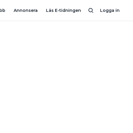
SAMTIDIGT
GROSSISTEN: SOLCELLER BLIR LÖNSAMMA PÅ 7,5 Å
obb
Annonsera
Läs E-tidningen
Logga in