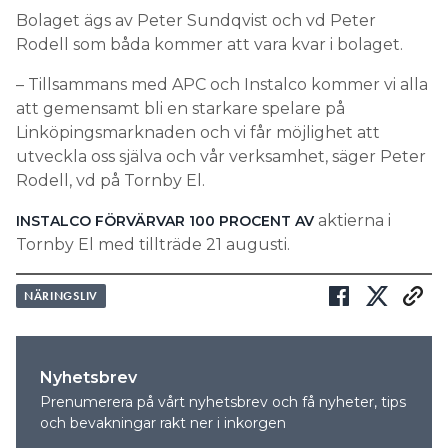
Bolaget ägs av Peter Sundqvist och vd Peter
Rodell som båda kommer att vara kvar i bolaget.
– Tillsammans med APC och Instalco kommer vi alla
att gemensamt bli en starkare spelare på
Linköpingsmarknaden och vi får möjlighet att
utveckla oss själva och vår verksamhet, säger Peter
Rodell, vd på Tornby El.
aktierna i
INSTALCO FÖRVÄRVAR 100 PROCENT AV
Tornby El med tillträde 21 augusti.
NÄRINGSLIV
Nyhetsbrev
Prenumerera på vårt nyhetsbrev och få nyheter, tips
och bevakningar rakt ner i inkorgen