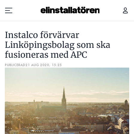
INSTALCO FÖRVÄRVAR LINKÖPINGSBOLAG SOM SKA FUSIONERAS MED APC
INS
Instalco förvärvar
Prenumerera
Linköpingsbolag som ska
fusioneras med APC
Hantera prenumeration
PUBLICERAD
21 AUG 2020, 15:25
Lediga jobb
Annonsera
Läs E-tidningen
Om tidningen
Kontakt
Personuppgifter