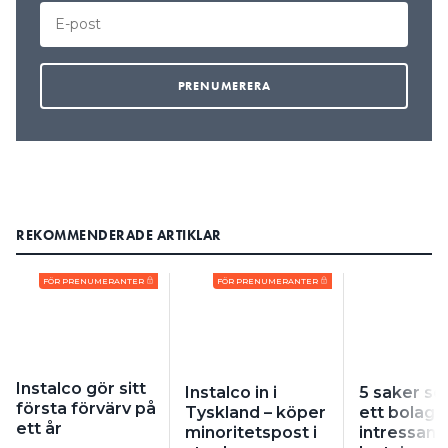
REKOMMENDERADE ARTIKLAR
FÖR PRENUMERANTER
FÖR PRENUMERANTER
Instalco gör sitt
Instalco in i
5 saker s
första förvärv på
Tyskland – köper
ett bolag
ett år
minoritetspost i
intressant 