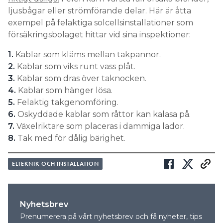
ljusbågar eller strömförande delar. Här är åtta
exempel på felaktiga solcellsinstallationer som
försäkringsbolaget hittar vid sina inspektioner:
1.
Kablar som kläms mellan takpannor.
2.
Kablar som viks runt vass plåt.
3.
Kablar som dras över taknocken.
4.
Kablar som hänger lösa.
5.
Felaktig takgenomföring.
6.
Oskyddade kablar som råttor kan kalasa på.
7.
Växelriktare som placeras i dammiga lador.
8.
Tak med för dålig bärighet.
ELTEKNIK OCH INSTALLATION
Nyhetsbrev
Prenumerera på vårt nyhetsbrev och få nyheter, tips