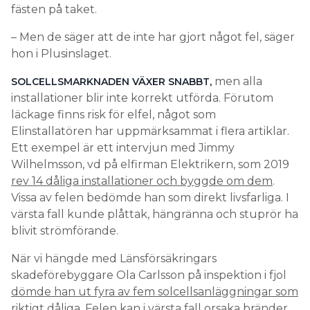
fästen på taket.
– Men de säger att de inte har gjort något fel, säger
hon i Plusinslaget.
men alla
SOLCELLSMARKNADEN VÄXER SNABBT,
installationer blir inte korrekt utförda. Förutom
läckage finns risk för elfel, något som
Elinstallatören har uppmärksammat i flera artiklar.
Ett exempel är ett intervjun med Jimmy
Wilhelmsson, vd på elfirman Elektrikern, som 2019
rev 14 dåliga installationer och byggde om dem
.
Vissa av felen bedömde han som direkt livsfarliga. I
värsta fall kunde plåttak, hängränna och stuprör ha
blivit strömförande.
När vi hängde med Länsförsäkringars
skadeförebyggare Ola Carlsson på inspektion i fjol
dömde han ut fyra av fem solcellsanläggningar som
riktigt dåliga.
Felen kan i värsta fall orsaka bränder,