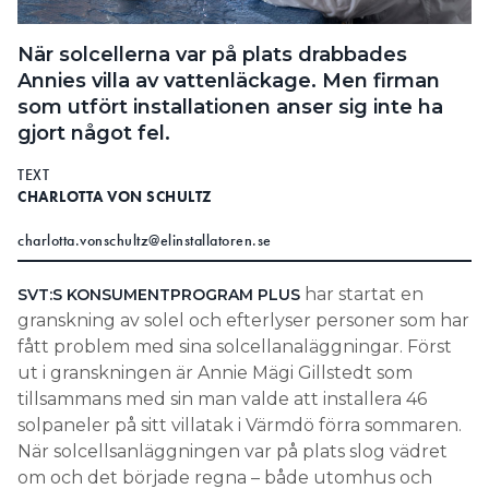
Search for:
När solcellerna var på plats drabbades
Annies villa av vattenläckage. Men firman
som utfört installationen anser sig inte ha
SEARCH
gjort något fel.
TEXT
CHARLOTTA VON SCHULTZ
charlotta.vonschultz@elinstallatoren.se
har startat en
SVT:S KONSUMENTPROGRAM PLUS
granskning av solel och efterlyser personer som har
fått problem med sina solcellanaläggningar. Först
ut i granskningen är Annie Mägi Gillstedt som
tillsammans med sin man valde att installera 46
solpaneler på sitt villatak i Värmdö förra sommaren.
När solcellsanläggningen var på plats slog vädret
om och det började regna – både utomhus och