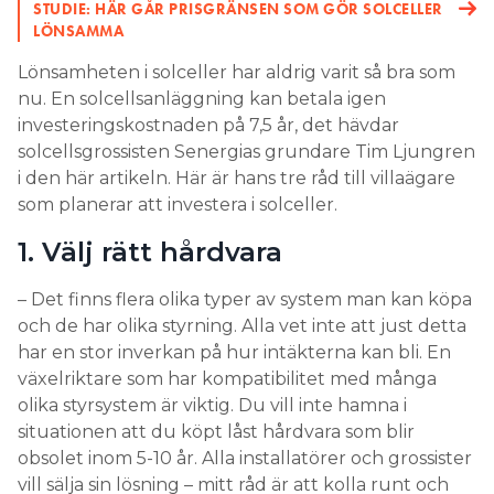
STUDIE: HÄR GÅR PRISGRÄNSEN SOM GÖR SOLCELLER
LÖNSAMMA
Lönsamheten i solceller har aldrig varit så bra som
nu. En solcellsanläggning kan betala igen
investeringskostnaden på 7,5 år, det hävdar
solcellsgrossisten Senergias grundare Tim Ljungren
i den här artikeln. Här är hans tre råd till villaägare
som planerar att investera i solceller.
1. Välj rätt hårdvara
– Det finns flera olika typer av system man kan köpa
och de har olika styrning. Alla vet inte att just detta
har en stor inverkan på hur intäkterna kan bli. En
växelriktare som har kompatibilitet med många
olika styrsystem är viktig. Du vill inte hamna i
situationen att du köpt låst hårdvara som blir
obsolet inom 5-10 år. Alla installatörer och grossister
vill sälja sin lösning – mitt råd är att kolla runt och