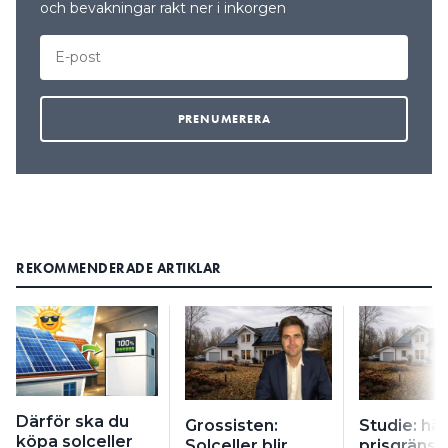
och bevakningar rakt ner i inkorgen
REKOMMENDERADE ARTIKLAR
Därför ska du
Grossisten:
Studie: här
köpa solceller
Solceller blir
prisgräns