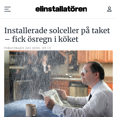
INSTALLERADE SOLCELLER PÅ TAKET – FICK ÖSREGN I KÖKET
Installerade solceller på taket
Prenumerera
– fick ösregn i köket
PUBLICERAD
Hantera prenumeration
2 JUN 2020, 09:15
Lediga jobb
Annonsera
Läs E-tidningen
Om tidningen
Kontakt
Personuppgifter