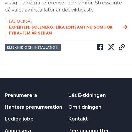
viktig. Ta några referenser och jämför. Stressa inte
då valet av installatör är det viktigaste.
LÄS OCKSÅ:
EXPERTEN: SOLENERGI LIKA LÖNSAMT NU SOM FÖR
FYRA–FEM ÅR SEDAN
ELTEKNIK OCH INSTALLATION
Prenumerera
Läs E-tidningen
Hantera prenumeration
Om tidningen
Lediga jobb
Kontakt
Annonsera
Personuppgifter