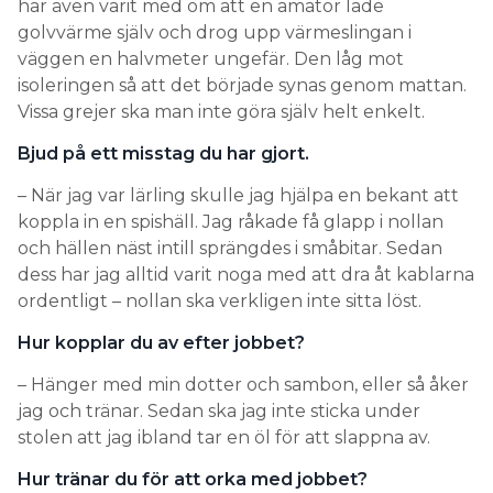
har även varit med om att en amatör lade
golvvärme själv och drog upp värmeslingan i
väggen en halvmeter ungefär. Den låg mot
isoleringen så att det började synas genom mattan.
Vissa grejer ska man inte göra själv helt enkelt.
Bjud på ett misstag du har gjort.
– När jag var lärling skulle jag hjälpa en bekant att
koppla in en spishäll. Jag råkade få glapp i nollan
och hällen näst intill sprängdes i småbitar. Sedan
dess har jag alltid varit noga med att dra åt kablarna
ordentligt – nollan ska verkligen inte sitta löst.
Hur kopplar du av efter jobbet?
– Hänger med min dotter och sambon, eller så åker
jag och tränar. Sedan ska jag inte sticka under
stolen att jag ibland tar en öl för att slappna av.
Hur tränar du för att orka med jobbet?