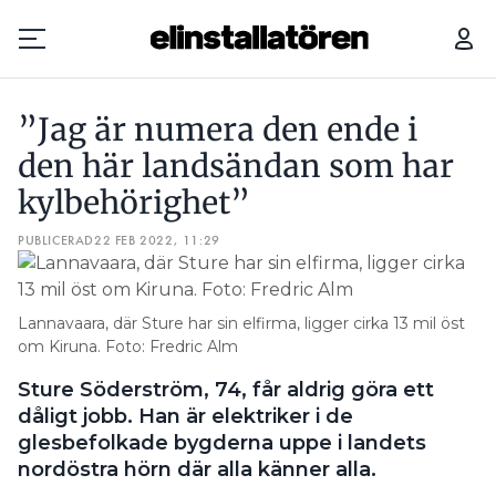
3 X 1,5 LAMPSLADD PÅ 25 A: ”BÖRJADE BRINNA INNANFÖR VÄGGEN”
”Jag är numera den ende i
Prenumerera
den här landsändan som har
kylbehörighet”
Hantera prenumeration
PUBLICERAD
22 FEB 2022, 11:29
Lediga jobb
Annonsera
Lannavaara, där Sture har sin elfirma, ligger cirka 13 mil öst
om Kiruna. Foto: Fredric Alm
Läs E-tidningen
Sture Söderström, 74, får aldrig göra ett
dåligt jobb. Han är elektriker i de
Om tidningen
glesbefolkade bygderna uppe i landets
Kontakt
nordöstra hörn där alla känner alla.
Personuppgifter