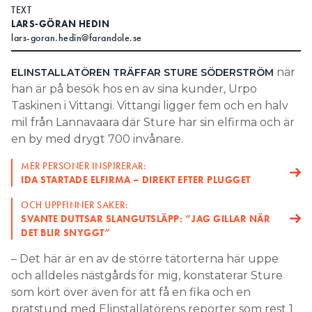
TEXT
Search for:
LARS-GÖRAN HEDIN
lars-goran.hedin@farandole.se
när
ELINSTALLATÖREN TRÄFFAR STURE SÖDERSTRÖM
SEARCH
han är på besök hos en av sina kunder, Urpo
Taskinen i Vittangi. Vittangi ligger fem och en halv
mil från Lannavaara där Sture har sin elfirma och är
en by med drygt 700 invånare.
MER PERSONER INSPIRERAR:
IDA STARTADE ELFIRMA – DIREKT EFTER PLUGGET
OCH UPPFINNER SAKER:
SVANTE DUTTSAR SLANGUTSLÄPP: ”JAG GILLAR NÄR
DET BLIR SNYGGT”
– Det här är en av de större tätorterna här uppe
och alldeles nästgårds för mig, konstaterar Sture
som kört över även för att få en fika och en
pratstund med Elinstallatörens reporter som rest 1