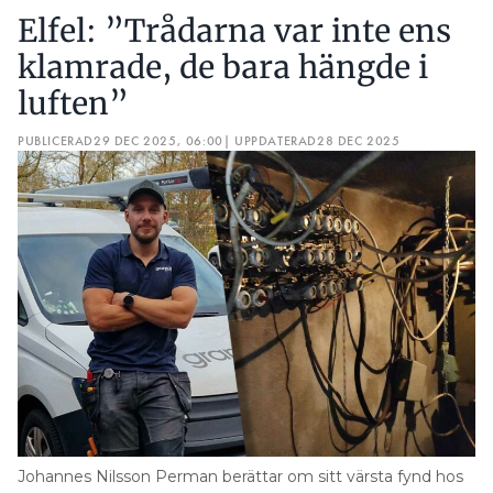
Elfel: ”Trådarna var inte ens
klamrade, de bara hängde i
luften”
PUBLICERAD
29 DEC 2025, 06:00
| UPPDATERAD
28 DEC 2025
Johannes Nilsson Perman berättar om sitt värsta fynd hos