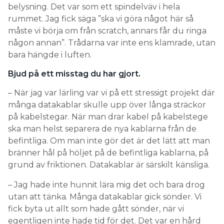
belysning. Det var som ett spindelväv i hela
rummet. Jag fick säga ”ska vi göra något här så
måste vi börja om från scratch, annars får du ringa
någon annan”. Trådarna var inte ens klamrade, utan
bara hängde i luften.
Bjud på ett misstag du har gjort.
– När jag var lärling var vi på ett stressigt projekt där
många datakablar skulle upp över långa sträckor
på kabelstegar. När man drar kabel på kabelstege
ska man helst separera de nya kablarna från de
befintliga. Om man inte gör det är det lätt att man
bränner hål på höljet på de befintliga kablarna, på
grund av friktionen. Datakablar är särskilt känsliga.
– Jag hade inte hunnit lära mig det och bara drog
utan att tänka. Många datakablar gick sönder. Vi
fick byta ut allt som hade gått sönder, när vi
egentligen inte hade tid för det. Det var en hård