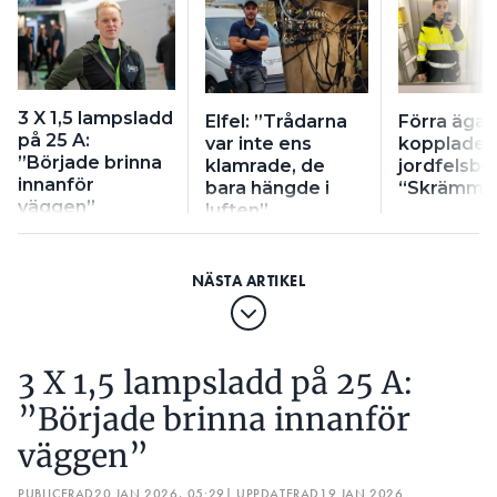
3 X 1,5 lampsladd
Elfel: ”Trådarna
Förra äga
på 25 A:
var inte ens
kopplade f
”Började brinna
klamrade, de
jordfelsbr
innanför
bara hängde i
“Skrämma
väggen”
luften”
3 X 1,5 lampsladd på 25 A:
”Började brinna innanför
väggen”
PUBLICERAD
20 JAN 2026, 05:29
| UPPDATERAD
19 JAN 2026