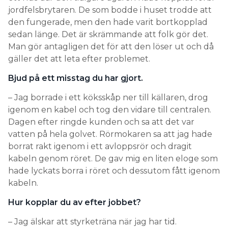
jordfelsbrytaren. De som bodde i huset trodde att
den fungerade, men den hade varit bortkopplad
sedan länge. Det är skrämmande att folk gör det.
Man gör antagligen det för att den löser ut och då
gäller det att leta efter problemet.
Bjud på ett misstag du har gjort.
– Jag borrade i ett köksskåp ner till källaren, drog
igenom en kabel och tog den vidare till centralen.
Dagen efter ringde kunden och sa att det var
vatten på hela golvet. Rörmokaren sa att jag hade
borrat rakt igenom i ett avloppsrör och dragit
kabeln genom röret. De gav mig en liten eloge som
hade lyckats borra i röret och dessutom fått igenom
kabeln.
Hur kopplar du av efter jobbet?
– Jag älskar att styrketräna när jag har tid.