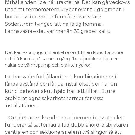
förhållanden i de här trakterna. Det kan gå veckovis
utan att termometern kryper över tjugo grader. I
början av december förra året var Sture
Söderström tvingad att hålla sig hemma i
Lannavaara – det var mer än 35 grader kallt.
Det kan vara tjugo mil enkel resa ut till en kund för Sture
och då kan du på samma gång fixa elproblem, laga en
haltande värmepump och dra lite nya rör
De här väderförhållandena i kombination med
långa avstånd och långa inställelsetider när en
kund behöver akut hjälp har lett till att Sture
etablerat egna säkerhetsnormer för vissa
installationer.
– Om det är en kund som är beroende av att elen
fungerar så sätter jag alltid dubbla jordfelsbrytare i
centralen och sektionerar elen i två slingor så att