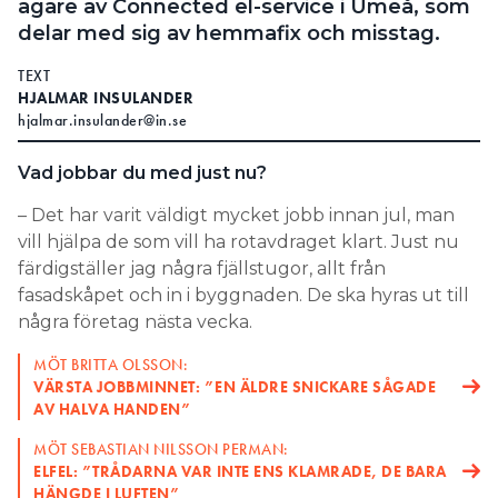
ägare av Connected el-service i Umeå, som
delar med sig av hemmafix och misstag.
TEXT
HJALMAR INSULANDER
hjalmar.insulander@in.se
Vad jobbar du med just nu?
– Det har varit väldigt mycket jobb innan jul, man
vill hjälpa de som vill ha rotavdraget klart. Just nu
färdigställer jag några fjällstugor, allt från
fasadskåpet och in i byggnaden. De ska hyras ut till
några företag nästa vecka.
MÖT BRITTA OLSSON:
VÄRSTA JOBBMINNET: ”EN ÄLDRE SNICKARE SÅGADE
AV HALVA HANDEN”
MÖT SEBASTIAN NILSSON PERMAN:
ELFEL: ”TRÅDARNA VAR INTE ENS KLAMRADE, DE BARA
HÄNGDE I LUFTEN”