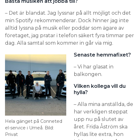
Bästa musiken att jobba till?
– Det är blandat. Jag lyssnar på allt möjligt och det
min Spotify rekommenderar. Dock hinner jag inte
alltid lyssna på musik eller poddar som ägare av
företaget, jag pratar i telefon säkert fyra timmar per
dag. Alla samtal som kommer in går via mig.
Senaste hemmafixet?
– Vi har glasat in
balkongen.
Vilken kollega vill du
hylla?
– Alla mina anställda, de
har verkligen steppat
upp nu på slutet av
Hela gänget på Conneted
året. Frida Åström ska
el-service i Umeå. Bild:
hyllas lite extra, hon
Privat