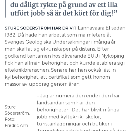
du dåligt rykte på grund av ett illa
utfört jobb så är det kört för dig!”
Lannavaara El sedan
STURE SÖDERSTRÖM HAR DRIVIT
1982. Då hade han arbetat som malmletare åt
Sveriges Geologiska Undersäkningar i många år
men skaffat sig elkunskaper på distans. Efter
godkänd tentamen hos dåvarande EUU i Nyköping
fick han allmän behörighet och kunde etablera sig i
elteknikbranschen. Senare har han också läst in
kylbehörighet, ett certifikat som gett honom
massor av uppdrag genom åren.
– Jag är numera den ende i den här
landsändan som har den
Sture
behörigheten. Det har blivit många
Söderström.
jobb med kylteknik i skolor,
Foto:
turistanläggningar och butiker i
Fredric Alm
Tornedalen och ibland ända in på den