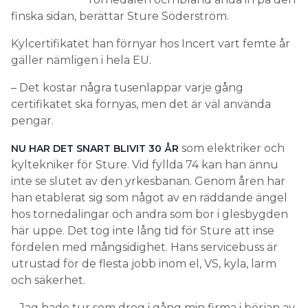
finska sidan, berättar Sture Söderström.
Kylcertifikatet han förnyar hos Incert vart femte år
gäller nämligen i hela EU.
– Det kostar några tusenlappar varje gång
certifikatet ska förnyas, men det är väl använda
pengar.
som elektriker och
NU HAR DET SNART BLIVIT 30 ÅR
kyltekniker för Sture. Vid fyllda 74 kan han ännu
inte se slutet av den yrkesbanan. Genom åren har
han etablerat sig som något av en räddande ängel
hos tornedalingar och andra som bor i glesbygden
här uppe. Det tog inte lång tid för Sture att inse
fördelen med mångsidighet. Hans servicebuss är
utrustad för de flesta jobb inom el, VS, kyla, larm
och säkerhet.
– Jag hade tur som drog i gång min firma i början av