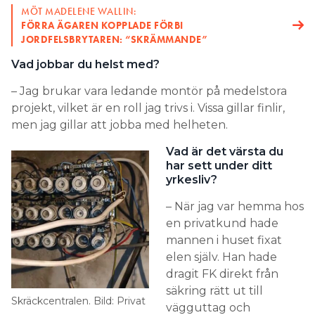
MÖT MADELENE WALLIN:
FÖRRA ÄGAREN KOPPLADE FÖRBI
JORDFELSBRYTAREN: “SKRÄMMANDE”
Vad jobbar du helst med?
– Jag brukar vara ledande montör på medelstora
projekt, vilket är en roll jag trivs i. Vissa gillar finlir,
men jag gillar att jobba med helheten.
Vad är det värsta du
har sett under ditt
yrkesliv?
– När jag var hemma hos
en privatkund hade
mannen i huset fixat
elen själv. Han hade
dragit FK direkt från
säkring rätt ut till
Skräckcentralen. Bild: Privat
vägguttag och