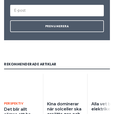
REKOMMENDERADE ARTIKLAR
PERSPEKTIV
Kina dominerar
Alla vet bä
när solceller ska
elektriker
Det blir allt