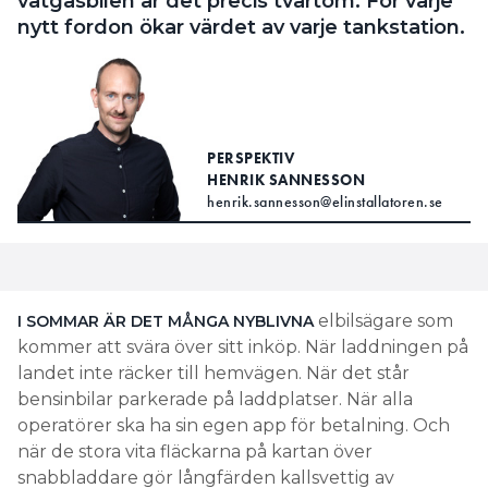
vätgasbilen är det precis tvärtom. För varje
nytt fordon ökar värdet av varje tankstation.
PERSPEKTIV
HENRIK SANNESSON
henrik.sannesson@elinstallatoren.se
elbilsägare som
I SOMMAR ÄR DET MÅNGA NYBLIVNA
kommer att svära över sitt inköp. När laddningen på
landet inte räcker till hemvägen. När det står
bensinbilar parkerade på laddplatser. När alla
operatörer ska ha sin egen app för betalning. Och
när de stora vita fläckarna på kartan över
snabbladdare gör långfärden kallsvettig av