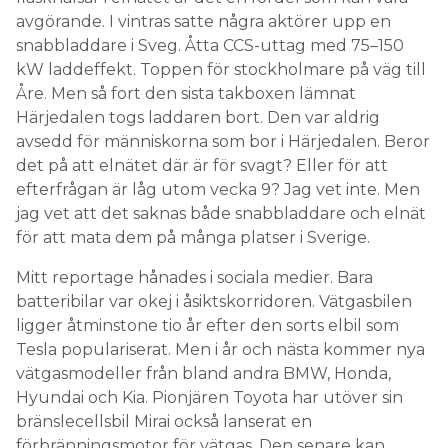
avgörande. I vintras satte några aktörer upp en
snabbladdare i Sveg. Åtta CCS-uttag med 75–150
kW laddeffekt. Toppen för stockholmare på väg till
Åre. Men så fort den sista takboxen lämnat
Härjedalen togs laddaren bort. Den var aldrig
avsedd för människorna som bor i Härjedalen. Beror
det på att elnätet där är för svagt? Eller för att
efterfrågan är låg utom vecka 9? Jag vet inte. Men
jag vet att det saknas både snabbladdare och elnät
för att mata dem på många platser i Sverige.
Mitt reportage hånades i sociala medier. Bara
batteribilar var okej i åsiktskorridoren. Vätgasbilen
ligger åtminstone tio år efter den sorts elbil som
Tesla populariserat. Men i år och nästa kommer nya
vätgasmodeller från bland andra BMW, Honda,
Hyundai och Kia. Pionjären Toyota har utöver sin
bränslecellsbil Mirai också lanserat en
förbränningsmotor för vätgas. Den senare kan