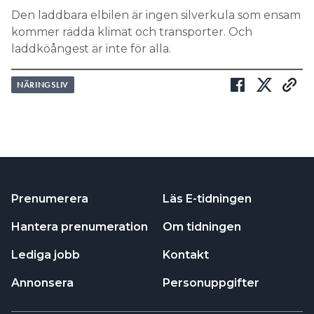
Den laddbara elbilen är ingen silverkula som ensam
kommer rädda klimat och transporter. Och
laddköångest är inte för alla.
NÄRINGSLIV
Prenumerera
Läs E-tidningen
Hantera prenumeration
Om tidningen
Lediga jobb
Kontakt
Annonsera
Personuppgifter