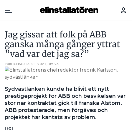
JAG GISSAR ATT FOLK PÅ ABB GANSKA MÅNGA GÅNGER YTTRAT ”VAD VAR DET JAG SA?”
Jag gissar att folk på ABB
Prenumerera
ganska många gånger yttrat
”vad var det jag sa?”
Hantera prenumeration
PUBLICERAD
16 SEP 2021, 09:26
Lediga jobb
Annonsera
Sydvästlänken kunde ha blivit ett nytt
prestigeprojekt för ABB och besvikelsen var
Läs E-tidningen
stor när kontraktet gick till franska Alstom.
ABB protesterade, men förgäves och
Om tidningen
projektet har kantats av problem.
Kontakt
TEXT
Personuppgifter