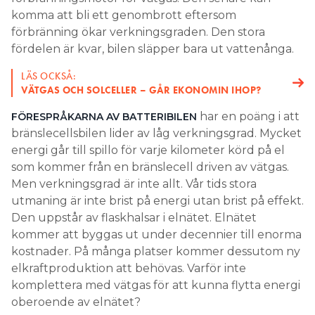
komma att bli ett genombrott eftersom
förbränning ökar verkningsgraden. Den stora
fördelen är kvar, bilen släpper bara ut vattenånga.
LÄS OCKSÅ:
VÄTGAS OCH SOLCELLER – GÅR EKONOMIN IHOP?
har en poäng i att
FÖRESPRÅKARNA AV BATTERIBILEN
bränslecellsbilen lider av låg verkningsgrad. Mycket
energi går till spillo för varje kilometer körd på el
som kommer från en bränslecell driven av vätgas.
Men verkningsgrad är inte allt. Vår tids stora
utmaning är inte brist på energi utan brist på effekt.
Den uppstår av flaskhalsar i elnätet. Elnätet
kommer att byggas ut under decennier till enorma
kostnader. På många platser kommer dessutom ny
elkraftproduktion att behövas. Varför inte
komplettera med vätgas för att kunna flytta energi
oberoende av elnätet?