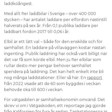
laddköångest.
Med allt fler laddbilar i Sverige – över 400 000
stycken – har antalet laddare per elfordon nästintill
halverats på sex år. Från 0,1 publika laddare per
laddbart fordon 2017 till 0,06 i år.
Elbil är ett lätt val – både för den enskilde och för
samhället. En laddare på villaväggen kostar nästan
ingenting. Publik laddning har också varit billigt när
det var få som körde elbil. Men ju fler elbilar som
rullar desto mer pengar behöver samhället
spendera på laddning. Det kan helt enkelt inte bli
nog många laddstationer. Eller så här. En
rapport
från 2022 visade att de 60 som byggdes i veckan
behövde öka till 600 i veckan.
För vätgasbilen är samhällsekonomin omvänd. Det
skrev vi om i Vätgaskoden, ett reportage jag gjorde
från Kalifornien för fyra år sedan. Tankstationerna är