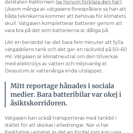
delstaten Kalifornien
(se honom förklara den här)
.
Liksom många av vätgasens förespråkare sa han att
båda teknikerna kommer att behövas för klimatets
skull. Vätgasen kompletterar batterier genom att
vara bra på det som batterierna är dåliga på.
Likt en bensinbil tar det bara fem minuter att fylla
vätgasbilens tank och det ger en räckvidd på 50–60
mil. Vätgasen är klimatneutral om den tillverkas
med elektrolys av vatten och miljövänlig el.
Dessutom är vattenånga enda utsläppet.
Mitt reportage hånades i sociala
medier. Bara batteribilar var okej i
åsiktskorridoren.
Vätgasen kan också transporteras med tankbil i
stället för att skickas i elledningar. När vi har
flaskhalsar i elnätet är det en fördel som kan vara