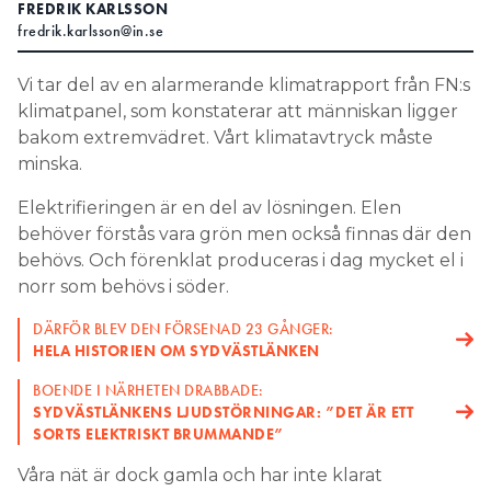
FREDRIK KARLSSON
fredrik.karlsson@in.se
Search for:
Vi tar del av en alarmerande klimatrapport från FN:s
klimatpanel, som konstaterar att människan ligger
SEARCH
bakom extremvädret. Vårt klimatavtryck måste
minska.
Elektrifieringen är en del av lösningen. Elen
behöver förstås vara grön men också finnas där den
behövs. Och förenklat produceras i dag mycket el i
norr som behövs i söder.
DÄRFÖR BLEV DEN FÖRSENAD 23 GÅNGER:
HELA HISTORIEN OM SYDVÄSTLÄNKEN
BOENDE I NÄRHETEN DRABBADE:
SYDVÄSTLÄNKENS LJUDSTÖRNINGAR: ”DET ÄR ETT
SORTS ELEKTRISKT BRUMMANDE”
Våra nät är dock gamla och har inte klarat