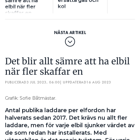
ersätta gas och
sämre att ha
kol
elbil när fler
skaffar en
Det blir allt sämre att ha elbil
när fler skaffar en
PUBLICERAD
3 JUL 2023, 06:00
| UPPDATERAD
16 AUG 2023
Grafik: Sofie Båtmästar.
Antal publika laddare per elfordon har
halverats sedan 2017. Det krävs nu allt fler
laddare, men för varje elbil sjunker värdet av
de som redan har installerats. Med