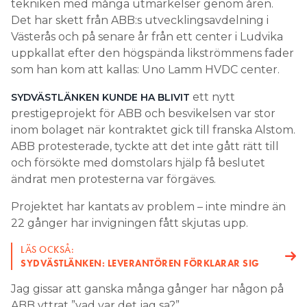
tekniken med många utmärkelser genom åren.
Det har skett från ABB:s utvecklingsavdelning i
Västerås och på senare år från ett center i Ludvika
uppkallat efter den högspända likströmmens fader
som han kom att kallas: Uno Lamm HVDC center.
ett nytt
SYDVÄSTLÄNKEN KUNDE HA BLIVIT
prestigeprojekt för ABB och besvikelsen var stor
inom bolaget när kontraktet gick till franska Alstom.
ABB protesterade, tyckte att det inte gått rätt till
och försökte med domstolars hjälp få beslutet
ändrat men protesterna var förgäves.
Projektet har kantats av problem – inte mindre än
22 gånger har invigningen fått skjutas upp.
LÄS OCKSÅ:
SYDVÄSTLÄNKEN: LEVERANTÖREN FÖRKLARAR SIG
Jag gissar att ganska många gånger har någon på
ABB yttrat ”vad var det jag sa?”.