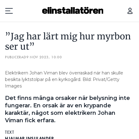
”JAG HAR LÄRT MIG HUR MYRBON SER UT”
”Jag har lärt mig hur myrbon
Prenumerera
ser ut”
PUBLICERAD
Hantera prenumeration
9 NOV 2023, 10:00
Lediga jobb
Elektrikern Johan Viman blev överraskad när han skulle
besikta lyktstolpar på en kyrkogård. Bild: Privat/Getty
Images
Annonsera
Det finns många orsaker när belysning inte
Läs E-tidningen
fungerar. En orsak är av en krypande
karaktär, något som elektrikern Johan
Viman fick erfara.
Om tidningen
Kontakt
TEXT
Personuppgifter
HJALMAR INSULANDER