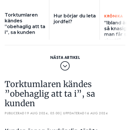
Torktumlaren
Hur börjar du leta
KRÖNIKA
kändes
jordfel?
”Ibland är 
”obehaglig att ta
så knasiga
i”, sa kunden
man får sig
skratt”
Torktumlaren kändes
”obehaglig att ta i”, sa
kunden
PUBLICERAD
19 AUG 2024, 05:00
| UPPDATERAD
16 AUG 2024