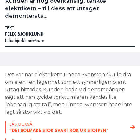
Kunden är nog överkänslig, tänkte
elektrikern – till dess att uttaget
demonterats…
TEXT
FELIX BJÖRKLUND
felix.bjorklund@in.se
Det var när elektrikern Linnea Svensson skulle dra
om elen i en lägenhet som ett synnerligen bränt
uttag hittades. Kunden hade vid genomgången
sagt att han tyckte torktumlaren kändes lite
“obehaglig att ta i”, men Linnea Svensson hade inte
lagt så stor vikt vid det.
LÄS OCKSÅ:
“DET BOLMADE STOR SVART RÖK UR STOLPEN”