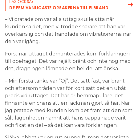
LÄS OCKSÅ:
DE FEM VANLIGASTE ORSAKERNA TILL ELBRAND
– Vi pratade om var alla uttag skulle sitta när
kunden sa det, men vi trodde snarare att han var
överkänslig och det handlade om vibrationerna när
den var igång.
Först när uttaget demonterades kom förklaringen
till obehaget. Det var rejält bränt och inte nog med
det, dragningen lämnade en hel del att önska.
– Min första tanke var ”Oj”. Det satt fast, var bränt
och eftersom tråden var för kort satt det en ubåt
precis vid uttaget. Det här är hemmapulare, det
finns inte en chans att en fackman gjort så här. När
jag pratade med kunden kom det fram att den som
sålt lägenheten nämnt att hans pappa hade varit
och fixat en del – så det kan vara förklaringen.
Själva jobbet var en rutinuppgift, men det var inte