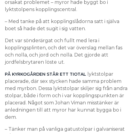
orsakat problemet – myror hade byggt bo i
lyktstolpens kopplingscentral.
– Med tanke på att kopplingslådorna satt i själva
boet så hade det sugit i sig vatten.
Det var sönderärgat och fullt med lera i
kopplingsplinten, och det var överslag mellan fas
och nolla, och jord och nolla. Det gjorde att
jordfelsbrytaren löste ut.
lyktstolpar
PÅ KYRKOGÅRDEN STÅR ETT TIOTAL
placerade, där sex stycken hade samma problem
med myrbon. Dessa lyktstolpar skiljer sig från andra
stolpar, både i form och i var kopplingspunkten är
placerad. Något som Johan Viman misstänker är
anledningen till att myror har kunnat bygga bo i
dem.
– Tänker man på vanliga gatustolpar i galvaniserat