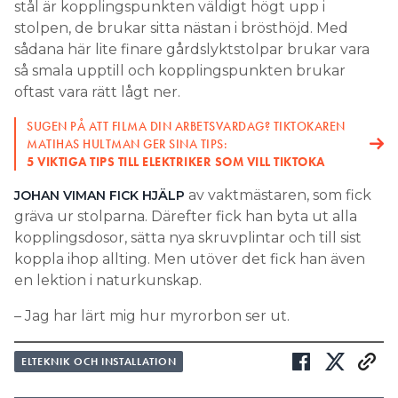
stål är kopplingspunkten väldigt högt upp i
stolpen, de brukar sitta nästan i brösthöjd. Med
sådana här lite finare gårdslyktstolpar brukar vara
så smala upptill och kopplingspunkten brukar
oftast vara rätt lågt ner.
SUGEN PÅ ATT FILMA DIN ARBETSVARDAG? TIKTOKAREN
MATIHAS HULTMAN GER SINA TIPS:
5 VIKTIGA TIPS TILL ELEKTRIKER SOM VILL TIKTOKA
av vaktmästaren, som fick
JOHAN VIMAN FICK HJÄLP
gräva ur stolparna. Därefter fick han byta ut alla
kopplingsdosor, sätta nya skruvplintar och till sist
koppla ihop allting. Men utöver det fick han även
en lektion i naturkunskap.
– Jag har lärt mig hur myrorbon ser ut.
ELTEKNIK OCH INSTALLATION