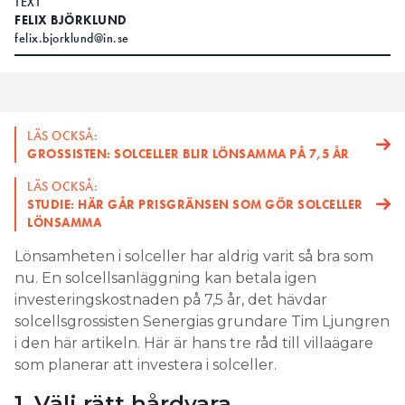
TEXT
FELIX BJÖRKLUND
felix.bjorklund@in.se
LÄS OCKSÅ:
GROSSISTEN: SOLCELLER BLIR LÖNSAMMA PÅ 7,5 ÅR
LÄS OCKSÅ:
STUDIE: HÄR GÅR PRISGRÄNSEN SOM GÖR SOLCELLER
LÖNSAMMA
Lönsamheten i solceller har aldrig varit så bra som
nu. En solcellsanläggning kan betala igen
investeringskostnaden på 7,5 år, det hävdar
solcellsgrossisten Senergias grundare Tim Ljungren
i den här artikeln. Här är hans tre råd till villaägare
som planerar att investera i solceller.
1. Välj rätt hårdvara