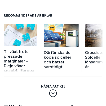
REKOMMENDERADE ARTIKLAR
Tillväxt trots
Därför ska du
Grossisten
pressade
köpa solceller
Solceller bl
marginaler –
och batteri
lönsamma 
Plejd växer
samtidigt
år
snabbt i Europa