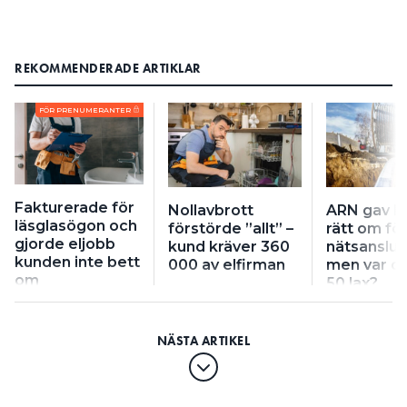
REKOMMENDERADE ARTIKLAR
FÖR PRENUMERANTER
Fakturerade för
Nollavbrott
ARN gav k
läsglasögon och
förstörde ”allt” –
rätt om fö
gjorde eljobb
kund kräver 360
nätsanslut
kunden inte bett
000 av elfirman
men var de
om
50 lax?