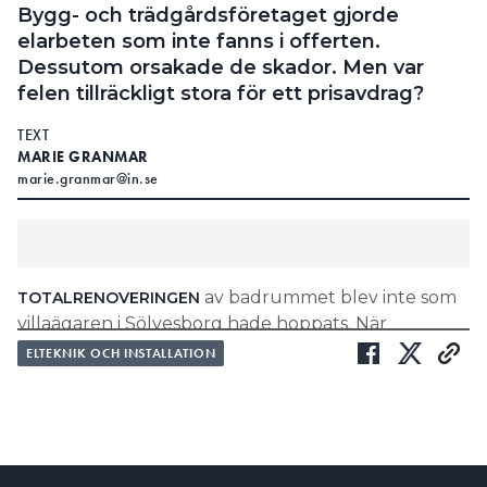
Bygg- och trädgårdsföretaget gjorde
elarbeten som inte fanns i offerten.
Dessutom orsakade de skador. Men var
felen tillräckligt stora för ett prisavdrag?
TEXT
MARIE GRANMAR
marie.granmar@in.se
av badrummet blev inte som
TOTALRENOVERINGEN
villaägaren i Sölvesborg hade hoppats. När
hantverkarna lämnade huset var badrumsfläkten
ELTEKNIK OCH INSTALLATION
fortfarande inte komplett installerad, taket i
badrummet inte målat, täcklock inte
fastmonterade och inget våtrumscertifikat
överlämnat.