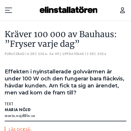
KRÄVER 100 000 AV BAUHAUS: ”FRYSER VARJE DAG”
Kräver 100 000 av Bauhaus:
Prenumerera
”Fryser varje dag”
PUBLICERAD
Hantera prenumeration
16 DEC 2024, 04:09
| UPPDATERAD
13 DEC 2024
Lediga jobb
Effekten i nyinstallerade golvvärmen är
under 100 W och den fungerar bara fläckvis,
Annonsera
hävdar kunden. Arn fick ta sig an ärendet,
men vad kom de fram till?
Läs E-tidningen
TEXT
MARIA NÖJD
Om tidningen
maria.nojd@in.se
Kontakt
Personuppgifter
LÄS OCKSÅ: