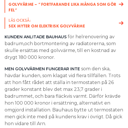
GOLVVÄRME – ”FORTFARANDE LIKA MÅNGA SOM GÖR
Search for:
FEL”
LÄS OCKSÅ:
SEX MYTER OM ELEKTRISK GOLVVÄRME
SEARCH
för helrenovering av
KUNDEN ANLITADE BAUHAUS
badrum,och bortmontering av radiatorerna, som
skulle ersättas med golvvärme, till en kostnad av
drygt 180 000 kronor.
som den ska,
MEN GOLVVÄRMEN FUNGERAR INTE
hävdar kunden, som klagat vid flera tillfällen. Trots
att hon fått rådet att ställa in termostaten på 26
grader konstant blev det max 23,7 grader i
badrummet, och bara fläckvis varmt. Därför krävde
hon 100 000 kronor i ersättning, alternativt en
omgjord installation. Bauhaus bytte ut termostaten
men gick inte med på kundens krav i övrigt. Då gick
hon vidare till Arn.