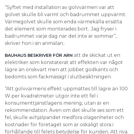
“Syftet med installation av golvvärmen var att
golvet skulle bli varmt och badrummet uppvärmt.
Värmegolvet skulle som enda värmekälla ersätta
det element som monterades bort.. Jag fryser i
badrummet varje dag när det inte är sommar”,
skriver hon i sin anmälan..
att de skickat ut en
BAUHAUS BESKRIVER FÖR ARN
elektriker som konstaterat att effekten var något
lägre än önskvärt men att jobbet godkänts och
bedömts som fackmässigt i slutbesiktningen:
“Att golvvärmens effekt uppmättes till lägre än 100
W per kvadratmeter utgör inte ett fel i
konsumenttjänstlagens mening, utan är en
rekommendation. Även om det skulle ses som ett
fel, skulle avhjälpandet medföra olägenheter och
kostnader för företaget som är oskäligt stora i
förhållande till felets betydelse för kunden. Att riva