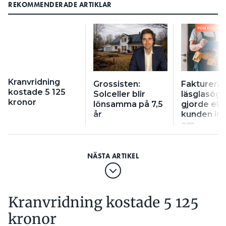
REKOMMENDERADE ARTIKLAR
FÖR PRENU
Kranvridning
Grossisten:
Fakturerad
kostade 5 125
Solceller blir
läsglasög
kronor
lönsamma på 7,5
gjorde elj
år
kunden int
om
Kranvridning kostade 5 125
kronor