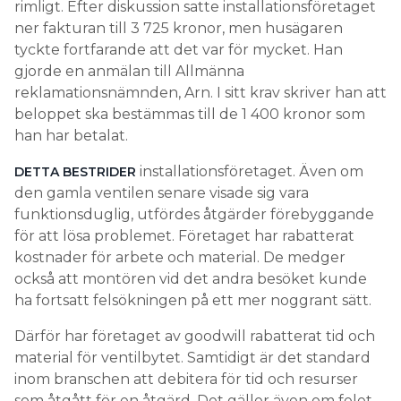
rimligt. Efter diskussion satte installationsföretaget
ner fakturan till 3 725 kronor, men husägaren
tyckte fortfarande att det var för mycket. Han
gjorde en anmälan till Allmänna
reklamationsnämnden, Arn. I sitt krav skriver han att
beloppet ska bestämmas till de 1 400 kronor som
han har betalat.
installationsföretaget. Även om
DETTA BESTRIDER
den gamla ventilen senare visade sig vara
funktionsduglig, utfördes åtgärder förebyggande
för att lösa problemet. Företaget har rabatterat
kostnader för arbete och material. De medger
också att montören vid det andra besöket kunde
ha fortsatt felsökningen på ett mer noggrant sätt.
Därför har företaget av goodwill rabatterat tid och
material för ventilbytet. Samtidigt är det standard
inom branschen att debitera för tid och resurser
som åtgått för en åtgärd. Det gäller även om felet