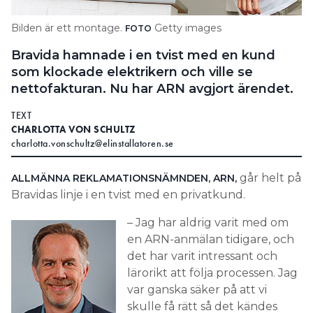
Search for:
Bilden är ett montage.
Getty images
FOTO
Bravida hamnade i en tvist med en kund
som klockade elektrikern och ville se
SEARCH
nettofakturan. Nu har ARN avgjort ärendet.
TEXT
CHARLOTTA VON SCHULTZ
charlotta.vonschultz@elinstallatoren.se
går helt på
ALLMÄNNA REKLAMATIONSNÄMNDEN, ARN,
Bravidas linje i en tvist med en privatkund.
– Jag har aldrig varit med om
en ARN-anmälan tidigare, och
det har varit intressant och
lärorikt att följa processen. Jag
var ganska säker på att vi
skulle få rätt så det kändes