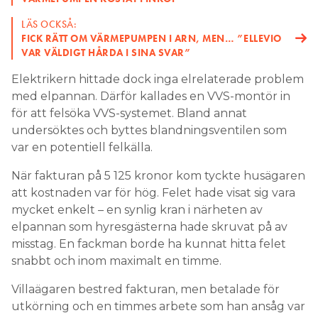
LÄS OCKSÅ:
FICK RÄTT OM VÄRMEPUMPEN I ARN, MEN… ”ELLEVIO
VAR VÄLDIGT HÅRDA I SINA SVAR”
Elektrikern hittade dock inga elrelaterade problem
med elpannan. Därför kallades en VVS-montör in
för att felsöka VVS-systemet. Bland annat
undersöktes och byttes blandningsventilen som
var en potentiell felkälla.
När fakturan på 5 125 kronor kom tyckte husägaren
att kostnaden var för hög. Felet hade visat sig vara
mycket enkelt – en synlig kran i närheten av
elpannan som hyresgästerna hade skruvat på av
misstag. En fackman borde ha kunnat hitta felet
snabbt och inom maximalt en timme.
Villaägaren bestred fakturan, men betalade för
utkörning och en timmes arbete som han ansåg var