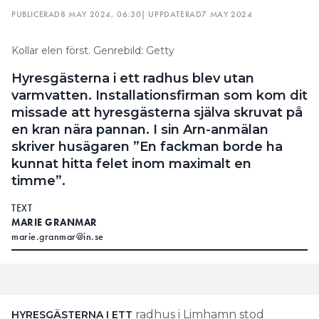
PUBLICERAD
8 MAY 2024, 06:30
| UPPDATERAD
7 MAY 2024
Kollar elen först. Genrebild: Getty
Hyresgästerna i ett radhus blev utan
varmvatten. Installationsfirman som kom dit
missade att hyresgästerna själva skruvat på
en kran nära pannan. I sin Arn-anmälan
skriver husägaren ”En fackman borde ha
kunnat hitta felet inom maximalt en
timme”.
TEXT
MARIE GRANMAR
marie.granmar@in.se
radhus i Limhamn stod
HYRESGÄSTERNA I ETT