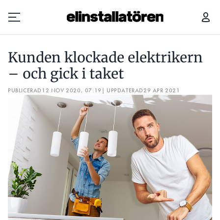
KUNDEN KLOCKADE ELEKTRIKERN – OCH GICK I TAKET
KRA
Kunden klockade elektrikern
Prenumerera
– och gick i taket
PUBLICERAD
Hantera prenumeration
12 NOV 2020, 07:19
| UPPDATERAD
29 APR 2021
Lediga jobb
Annonsera
Läs E-tidningen
Om tidningen
Kontakt
Personuppgifter