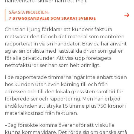
hantverkare” skriver han i ett mejl.
SÄMSTA PROJEKTEN:
7 BYGGSKANDALER SOM SKAKAT SVERIGE
Christian Ljung förklarar att kundens faktura
motsvarar den tid och det material som montören
rapporterat in via sin handdator. Bravida har använt
sig av sin prislista med fastställda priser som gäller
för alla privatkunder. Att visa upp företagets
nettofakturor ser han som helt orimligt.
I de rapporterade timmarna ingår inte enbart tiden
hos kunden utan även körning till och från
adressen och till den lokala grossisten samt tid för
förberedelser och rapportering. Men han erbjöd
ändå kunden att stryka 1,5 timme plus 750 kronor i
materialkostnad från fakturan.
– Jag försökte komma överens för att vi skulle
kunna komma vidare. Det rörde sig om ganska små