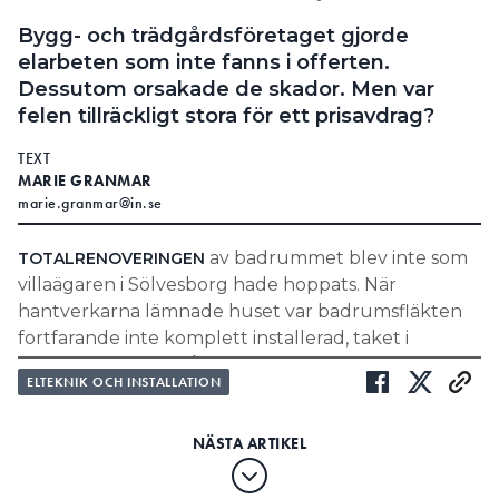
Bygg- och trädgårdsföretaget gjorde
elarbeten som inte fanns i offerten.
Dessutom orsakade de skador. Men var
felen tillräckligt stora för ett prisavdrag?
TEXT
MARIE GRANMAR
marie.granmar@in.se
av badrummet blev inte som
TOTALRENOVERINGEN
villaägaren i Sölvesborg hade hoppats. När
hantverkarna lämnade huset var badrumsfläkten
fortfarande inte komplett installerad, taket i
badrummet inte målat, täcklock inte
ELTEKNIK OCH INSTALLATION
fastmonterade och inget våtrumscertifikat
överlämnat.
”Av utredningen framgår att flera