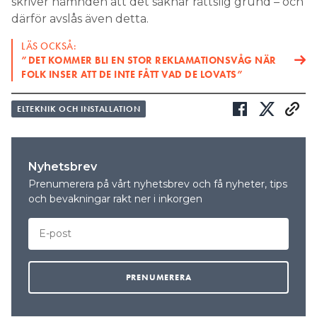
skriver nämnden att det saknar rättslig grund – och
därför avslås även detta.
LÄS OCKSÅ:
”DET KOMMER BLI EN STOR REKLAMATIONSVÅG NÄR
FOLK INSER ATT DE INTE FÅTT VAD DE LOVATS”
ELTEKNIK OCH INSTALLATION
Nyhetsbrev
Prenumerera på vårt nyhetsbrev och få nyheter, tips
och bevakningar rakt ner i inkorgen