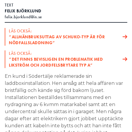
TEXT
Search for:
FELIX BJÖRKLUND
felix.bjorklund@in.se
LÄS OCKSÅ:
SEARCH
”ALLMÄNBRUKSUTTAG AV SCHUKO-TYP ÄR FÖR
NÖDFALLSLADDNING”
LÄS OCKSÅ:
”DET FINNS BEVISLIGEN EN PROBLEMATIK MED
LIKSTRÖM OCH JORDFELSBRYTARE TYP A”
En kund i Södertälje reklamerade sin
laddboxinstallation. Hen ansåg att hela affären var
bristfällig och kände sig förd bakom ljuset.
Installationen beställdes tillsammans med en
nydragning av 6 kvmm matarkabel samt att en
undercentral skulle sättas in i garaget. Men några
dagar efter att elektrikern gjort jobbet upptäckte
kunden att kabeln inte bytts och att han inte fått