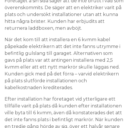
Företaget å sin sida säger att de inte brutit i vad som
överenskommits. De säger att en elektriker varit på
plats och undersökt installationer utan att kunna
hitta några brister. Kunden har erbjudits att
returnera laddboxen, men avböjt.
När det kom till att installera en 6 kvmm kabel
påpekade elektrikern att det inte fanns utrymme i
befintlig gulslang till garaget. Alternativen som
gavs på plats var att antingen installera med 2,5
kvmm eller att ett nytt markrör skulle läggas ned.
Kunden gick med på det förra – varvid elektrikern
på plats slutförde installationen och
kabelkostnaden krediterades.
Efter installation har företaget vid ytterligare ett
tillfälle varit på plats då kunden efter installationen
ville byta till 6 kvmm, även då konstaterades det att
det inte fanns plats i befintligt markrör. När kunden
en tredje gång hörde av sig, över ett halvår senare