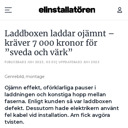
LADDBOXEN LADDAR OJÄMNT – KRÄVER 7 000 KRONOR FÖR ”SVEDA OCH VÄRK”
Laddboxen laddar ojämnt –
Prenumerera
kräver 7 000 kronor för
”sveda och värk”
Hantera prenumeration
PUBLICERAD
2 JUN 2025, 05:03
| UPPDATERAD
3 JUN 2025
Lediga jobb
Genrebild, montage
Annonsera
Ojämn effekt, oförklarliga pauser i
Läs E-tidningen
laddningen och konstiga hopp mellan
faserna. Enligt kunden så var laddboxen
defekt. Dessutom hade elektrikern använt
Om tidningen
fel kabel vid installation. Arn fick avgöra
Kontakt
tvisten.
Personuppgifter