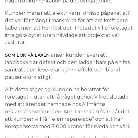
någon dokumentation på det övriga jobbet.
Kunden menar att elektrikern förvisso påpekat att
det var för trångt i markröret för att dra kraftigare
kabel, men att hen löst det. Trots det ville företaget
inte göra bytet utan hävdade att projektet var
avslutat.
anser kunden även att
SOM LÖK PÅ LAXEN
laddboxen är defekt och den laddar bara på en fas
samt att den levererar ojämn effekt och ibland
pausar oförklarligt.
Allt detta säger sig kunden ha berättat för
företaget – utan att få något gehör. Vilket slutade
med att ärendet hamnade hos Allmänna
reklamationsnämnden, Arn. I anmälan framgår det
att kunden vill få ”felen reparerade” och att han
kompenseras med 7 000 kronor för sveda och värk.