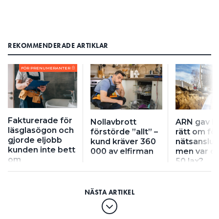
REKOMMENDERADE ARTIKLAR
FÖR PRENUMERANTER
Fakturerade för
Nollavbrott
ARN gav k
läsglasögon och
förstörde ”allt” –
rätt om fö
gjorde eljobb
kund kräver 360
nätsanslut
kunden inte bett
000 av elfirman
men var de
om
50 lax?