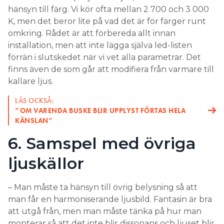
hänsyn till färg. Vi kör ofta mellan 2 700 och 3 000
K, men det beror lite på vad det är för färger runt
omkring. Rådet är att förbereda allt innan
installation, men att inte lägga själva led-listen
förrän i slutskedet när vi vet alla parametrar. Det
finns även de som går att modifiera från varmare till
kallare ljus.
LÄS OCKSÅ:
”OM VARENDA BUSKE BLIR UPPLYST FÖRTAS HELA
KÄNSLAN”
6. Samspel med övriga
ljuskällor
– Man måste ta hänsyn till övrig belysning så att
man får en harmoniserande ljusbild. Fantasin är bra
att utgå från, men man måste tänka på hur man
monterar så att det inte blir dissonans och ljuset blir