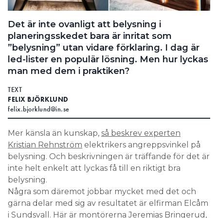
Search for:
Det är inte ovanligt att belysning i
planeringsskedet bara är inritat som
”belysning” utan vidare förklaring. I dag är
SEARCH
led-lister en populär lösning. Men hur lyckas
man med dem i praktiken?
TEXT
FELIX BJÖRKLUND
felix.bjorklund@in.se
Mer känsla än kunskap,
så beskrev experten
Kristian Rehnström
elektrikers angreppsvinkel på
belysning. Och beskrivningen är träffande för det är
inte helt enkelt att lyckas få till en riktigt bra
belysning.
Några som däremot jobbar mycket med det och
gärna delar med sig av resultatet är elfirman Elcåm
i Sundsvall. Här är montörerna Jeremias Bringerud,