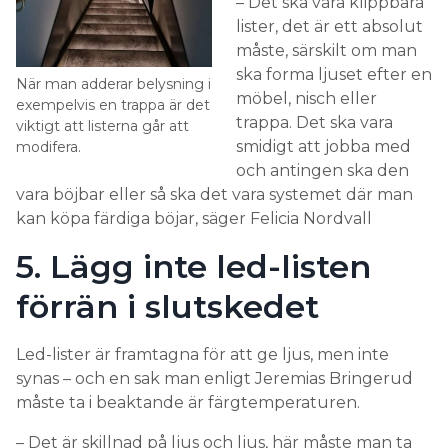
– Det ska vara klippbara
lister, det är ett absolut
måste, särskilt om man
ska forma ljuset efter en
När man adderar belysning i
möbel, nisch eller
exempelvis en trappa är det
trappa. Det ska vara
viktigt att listerna går att
smidigt att jobba med
modifera.
och antingen ska den
vara böjbar eller så ska det vara systemet där man
kan köpa färdiga böjar, säger Felicia Nordvall
5. Lägg inte led-listen
förrän i slutskedet
Led-lister är framtagna för att ge ljus, men inte
synas – och en sak man enligt Jeremias Bringerud
måste ta i beaktande är färgtemperaturen.
– Det är skillnad på ljus och ljus, här måste man ta