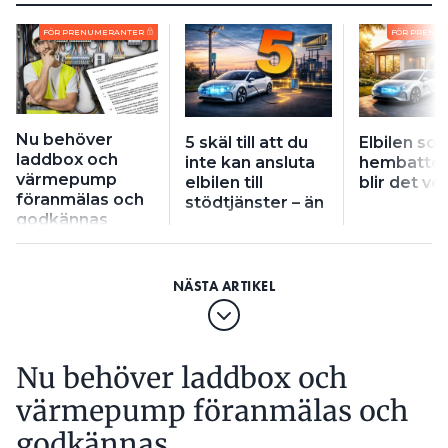
FÖR PRENUMERANTER
FÖR PRENU
Nu behöver
5 skäl till att du
Elbilen so
laddbox och
inte kan ansluta
hembatteri
värmepump
elbilen till
blir det ve
föranmälas och
stödtjänster – än
godkännas
Nu behöver laddbox och
värmepump föranmälas och
godkännas