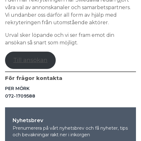
våra val av annonskanaler och samarbetspartners.
Vi undanber oss därför all form av hjälp med
rekryteringen från utomstående aktörer.
Urval sker löpande och vi ser fram emot din
ansökan så snart som möjligt.
Till ansökan
För frågor kontakta
PER MÖRK
072-1709588
Nyhetsbrev
Prenumerera på vårt nyhetsbrev och få nyheter, tips
och bevakningar rakt ner i inkorgen