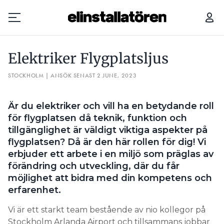
ELEKTRIKER FLYGPLATSLJUS
Elektriker Flygplatsljus
Prenumerera
STOCKHOLM | ANSÖK SENAST 2 JUNE, 2023
Hantera prenumeration
Är du elektriker och vill ha en betydande roll
Lediga jobb
för flygplatsen då teknik, funktion och
tillgänglighet är väldigt viktiga aspekter på
Annonsera
flygplatsen? Då är den här rollen för dig! Vi
erbjuder ett arbete i en miljö som präglas av
Läs E-tidningen
förändring och utveckling, där du får
möjlighet att bidra med din kompetens och
erfarenhet.
Om tidningen
Kontakt
Vi är ett starkt team bestående av nio kollegor på
Personuppgifter
Stockholm Arlanda Airport och tillsammans jobbar