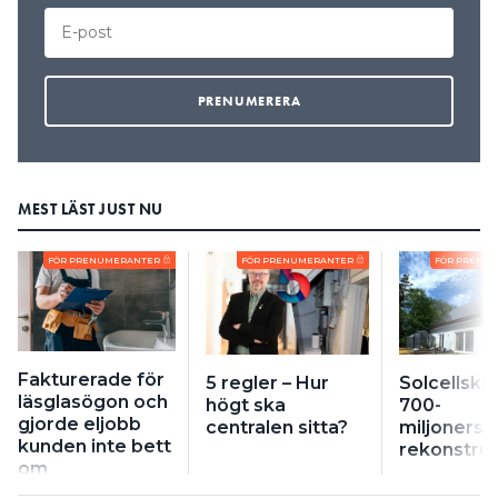
MEST LÄST JUST NU
FÖR PRENUMERANTER
FÖR PRENUMERANTER
FÖR PRENU
Fakturerade för
5 regler – Hur
Solcellskri
läsglasögon och
högt ska
700-
gjorde eljobb
centralen sitta?
miljonersb
kunden inte bett
rekonstruk
om