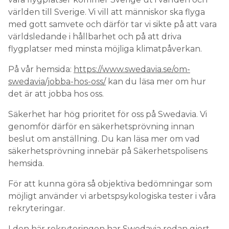
världen till Sverige. Vi vill att människor ska flyga
med gott samvete och därför tar vi sikte på att vara
världsledande i hållbarhet och på att driva
flygplatser med minsta möjliga klimatpåverkan.
På vår hemsida:
http
s://www.swedavia.se/om-
swedavia/jobba-hos-oss/
kan du läsa mer om hur
det är att jobba hos oss.
Säkerhet har hög prioritet för oss på Swedavia. Vi
genomför därför en säkerhetsprövning innan
beslut om anställning. Du kan läsa mer om vad
säkerhetsprövning innebär på Säkerhetspolisens
hemsida.
För att kunna göra så objektiva bedömningar som
möjligt använder vi arbetspsykologiska tester i våra
rekryteringar.
I den här rekryteringen har Swedavia redan gjort