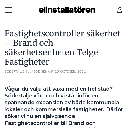
FASTIGHETSCONTROLLER SÄKERHET – BRAND OCH SÄKERHETSENHETEN TELGE FASTIGHETER
Fastighetscontroller säkerhet
Prenumerera
– Brand och
säkerhetsenheten Telge
Hantera prenumeration
Fastigheter
Lediga jobb
SÖDERTÄLJE | ANSÖK SENAST 25 OCTOBER, 2022
Annonsera
Vågar du välja att växa med en hel stad?
Läs E-tidningen
Södertälje växer och vi står inför en
spännande expansion av både kommunala
lokaler och kommersiella fastigheter. Därför
Om tidningen
söker vi nu en självgående
Kontakt
Fastighetscontroller till Brand och
Personuppgifter