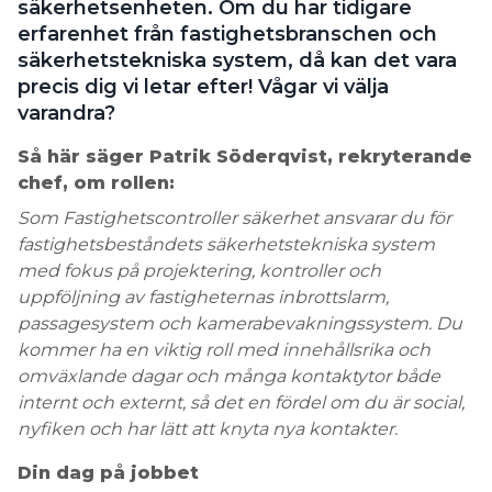
säkerhetsenheten. Om du har tidigare
erfarenhet från fastighetsbranschen och
Search for:
säkerhetstekniska system, då kan det vara
precis dig vi letar efter! Vågar vi välja
varandra?
SEARCH
Så här säger Patrik Söderqvist, rekryterande
chef, om rollen:
Som Fastighetscontroller säkerhet ansvarar du för
fastighetsbeståndets säkerhetstekniska system
med fokus på projektering, kontroller och
uppföljning av fastigheternas inbrottslarm,
passagesystem och kamerabevakningssystem. Du
kommer ha en viktig roll med innehållsrika och
omväxlande dagar och många kontaktytor både
internt och externt, så det en fördel om du är social,
nyfiken och har lätt att knyta nya kontakter.
Din dag på jobbet