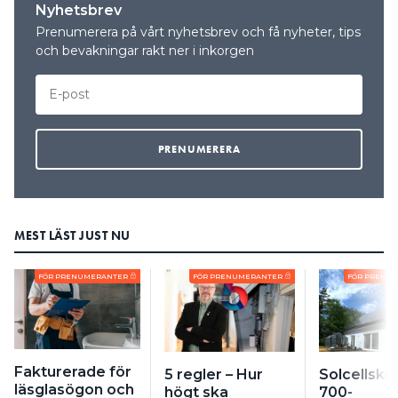
Nyhetsbrev
Prenumerera på vårt nyhetsbrev och få nyheter, tips
och bevakningar rakt ner i inkorgen
MEST LÄST JUST NU
FÖR PRENUMERANTER
FÖR PRENUMERANTER
FÖR PRENU
Fakturerade för
5 regler – Hur
Solcellskri
läsglasögon och
högt ska
700-