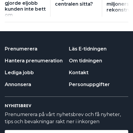
gjorde eljobb
centralen sitta?
miljonersb
kunden inte bett
rekonstruk
om
Prenumerera
Läs E-tidningen
Hantera prenumeration
Om tidningen
Lediga jobb
Kontakt
Annonsera
Personuppgifter
NYHETSBREV
Prenumerera på vårt nyhetsbrev och få nyheter,
tips och bevakningar rakt ner i inkorgen