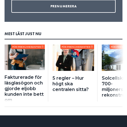
MEST LÄST JUST NU
FÖR PRENUMERANTER
FÖR PRENUMERANTER
FÖR PRENU
Fakturerade för
5 regler – Hur
Solcellskri
läsglasögon och
högt ska
700-
gjorde eljobb
centralen sitta?
miljonersb
kunden inte bett
rekonstruk
om