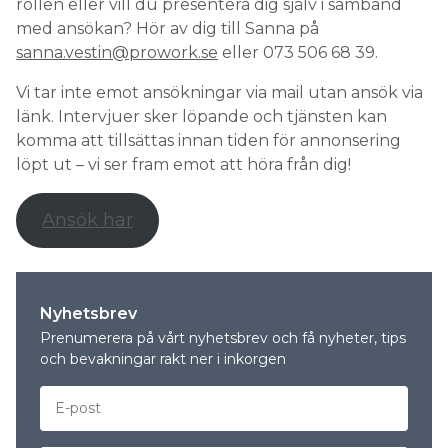
rollen eller vill du presentera dig själv i samband
med ansökan? Hör av dig till Sanna på
sanna.vestin@prowork.se
eller 073 506 68 39.
Vi tar inte emot ansökningar via mail utan ansök via
länk. Intervjuer sker löpande och tjänsten kan
komma att tillsättas innan tiden för annonsering
löpt ut – vi ser fram emot att höra från dig!
Ansök här
Nyhetsbrev
Prenumerera på vårt nyhetsbrev och få nyheter, tips
och bevakningar rakt ner i inkorgen