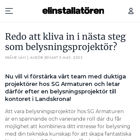
REDO ATT KLIVA IN I NÄSTA STEG SOM BELYSNINGSPROJEKTÖR?
Redo att kliva in i nästa steg
Prenumerera
som belysningsprojektör?
SKÅNE LÄN | ANSÖK SENAST 5 MAY, 2025
Hantera prenumeration
Lediga jobb
Nu vill vi förstärka vårt team med duktiga
projektörer hos SG Armaturen och letar
Annonsera
därför efter en belysningsprojektör till
kontoret i Landskrona!
Läs E-tidningen
Att vara belysningsprojektör hos SG Armaturen
är en spännande och varierande roll där du får
Om tidningen
möjlighet att kombinera ditt intresse för belysning
Kontakt
med din tekniska kunskap för att skapa fantastiska
Personuppgifter