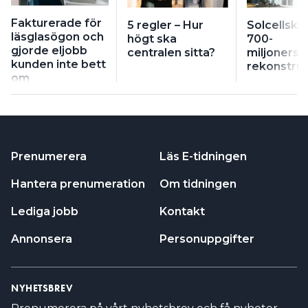
Fakturerade för
5 regler – Hur
Solcellskri
läsglasögon och
högt ska
700-
gjorde eljobb
centralen sitta?
miljonersb
kunden inte bett
rekonstruk
om
Prenumerera
Läs E-tidningen
Hantera prenumeration
Om tidningen
Lediga jobb
Kontakt
Annonsera
Personuppgifter
NYHETSBREV