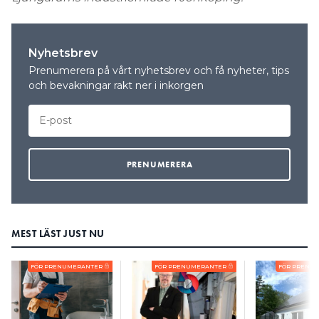
Nyhetsbrev
Prenumerera på vårt nyhetsbrev och få nyheter, tips
och bevakningar rakt ner i inkorgen
MEST LÄST JUST NU
FÖR PRENUMERANTER
FÖR PRENUMERANTER
FÖR PRENU