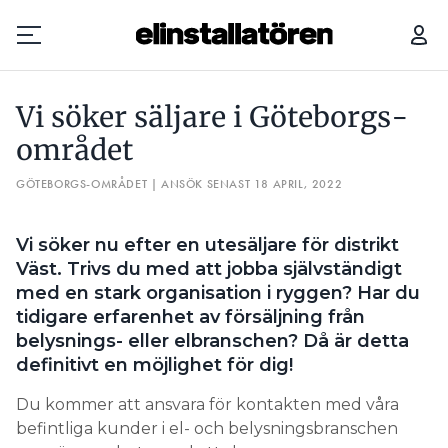
VI SÖKER SÄLJARE I GÖTEBORGS-OMRÅDET
Vi söker säljare i Göteborgs-
Prenumerera
området
GÖTEBORGS-OMRÅDET | ANSÖK SENAST 18 APRIL, 2022
Hantera prenumeration
Lediga jobb
Vi söker nu efter en utesäljare för distrikt
Väst. Trivs du med att jobba självständigt
Annonsera
med en stark organisation i ryggen? Har du
tidigare erfarenhet av försäljning från
Läs E-tidningen
belysnings- eller elbranschen? Då är detta
definitivt en möjlighet för dig!
Om tidningen
Du kommer att ansvara för kontakten med våra
Kontakt
befintliga kunder i el- och belysningsbranschen
Personuppgifter