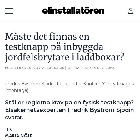
MÅSTE DET FINNAS EN TESTKNAPP PÅ INBYGGDA JORDFELSBRYTARE I LADDBOXAR?
GÄL
Måste det finnas en
Prenumerera
testknapp på inbyggda
jordfelsbrytare i laddboxar?
Hantera prenumeration
PUBLICERAD
30 NOV 2023, 05:30
| UPPDATERAD
15 DEC 2025
Lediga jobb
Fredrik Byström Sjödin. Foto: Peter Knutson/Getty Images
Annonsera
(montage)
Ställer reglerna krav på en fysisk testknapp?
Läs E-tidningen
Elsäkerhetsexperten Fredrik Byström Sjödin
svarar.
Om tidningen
Kontakt
TEXT
MARIA NÖJD
Personuppgifter