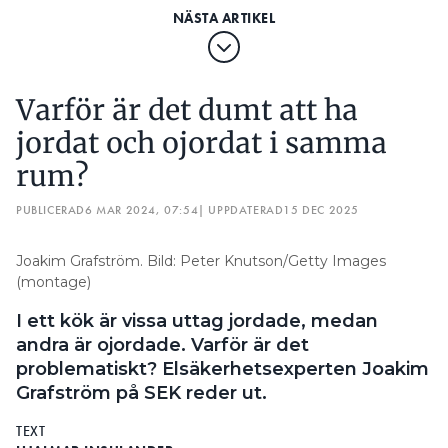
inte medför att hela installationen blir spänningslös
eller att utrustning som är väsentlig för
byggnadens funktion.
Femton grupper per jordfelsbrytare kan generellt
Varför är det dumt att ha
sett vara ett bra riktmärke ur
jordat och ojordat i samma
driftsäkerhetssynpunkt. Men man ska även beakta
vilken typ av belastning som jordfelsbrytaren
rum?
skyddar. Det kan till exempel vara lämpligt att
PUBLICERAD
6 MAR 2024, 07:54
| UPPDATERAD
15 DEC 2025
skydda kyl och frys med separata jordfelsbrytare.
En uppdelning av kretsarna bör också ske med
Joakim Grafström. Bild: Peter Knutson/Getty Images
tanke på att en frånkoppling av för stor del av
(montage)
anläggningen kan innebära annan fara, till exempel
genom att all belysning slocknar.
I ett kök är vissa uttag jordade, medan
andra är ojordade. Varför är det
problematiskt? Elsäkerhetsexperten Joakim
Grafström på SEK reder ut.
TEXT