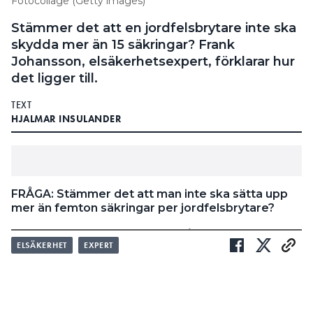
Fotocollage (Getty images)
Stämmer det att en jordfelsbrytare inte ska
skydda mer än 15 säkringar? Frank
Johansson, elsäkerhetsexpert, förklarar hur
det ligger till.
TEXT
HJALMAR INSULANDER
FRÅGA: Stämmer det att man inte ska sätta upp
mer än femton säkringar per jordfelsbrytare?
Ur elsäkerhetssynpunkt så finns det inga
SVAR:
ELSÄKERHET
EXPERT
fordringar för hur många grupper som
jordfelsbrytaren kan skydda. Ur
driftsäkerhetssynpunkt är det dock lämpligt att en
uppdelning sker så att utlösning av jordfelsbrytare