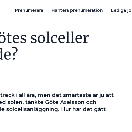
KA DU KÖPA SOLCELLER OCH BATTERI SAMTIDIGT
GROSSISTEN:
Prenumerera
Hantera prenumeration
Lediga j
tes solceller
de?
reck i all ära, men det smartaste är ju att
med solen, tänkte Göte Axelsson och
 solcellsanläggning. Hur har det gått