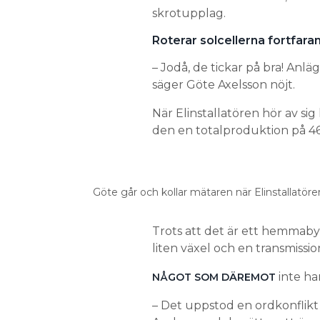
skrotupplag.
Roterar solcellerna fortfara
– Jodå, de tickar på bra! An
säger Göte Axelsson nöjt.
När Elinstallatören hör av sig
den en totalproduktion på 4
Göte går och kollar mätaren när Elinstallatör
Trots att det är ett hemmaby
liten växel och en transmissio
inte har
NÅGOT SOM DÄREMOT
– Det uppstod en ordkonflik