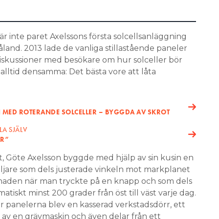
är inte paret Axelssons första solcellsanläggning
land. 2013 lade de vanliga stillastående paneler
 diskussioner med besökare om hur solceller bör
 alltid densamma: Det bästa vore att låta
MED ROTERANDE SOLCELLER – BYGGDA AV SKROT
LA SJÄLV
AR”
t, Göte Axelsson byggde med hjälp av sin kusin en
öljare som dels justerade vinkeln mot markplanet
naden när man tryckte på en knapp och som dels
atiskt minst 200 grader från öst till väst varje dag.
 panelerna blev en kasserad verkstadsdörr, ett
r av en grävmaskin och även delar från ett