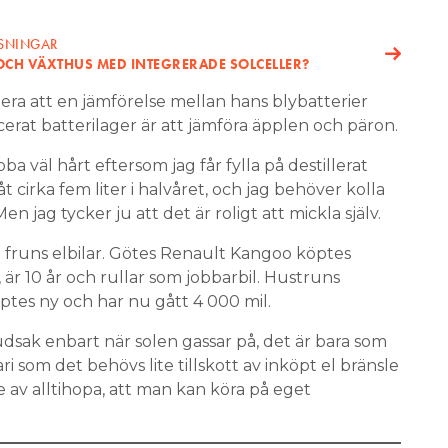
ÖSNINGAR
OCH VÄXTHUS MED INTEGRERADE SOLCELLER?
ra att en jämförelse mellan hans blybatterier
rat batterilager är att jämföra äpplen och päron.
ba väl hårt eftersom jag får fylla på destillerat
 cirka fem liter i halvåret, och jag behöver kolla
n jag tycker ju att det är roligt att mickla själv.
 fruns elbilar. Götes Renault Kangoo köptes
 är 10 år och rullar som jobbarbil. Hustruns
öptes ny och har nu gått 4 000 mil.
vudsak enbart när solen gassar på, det är bara som
som det behövs lite tillskott av inköpt el bränsle
ste av alltihopa, att man kan köra på eget