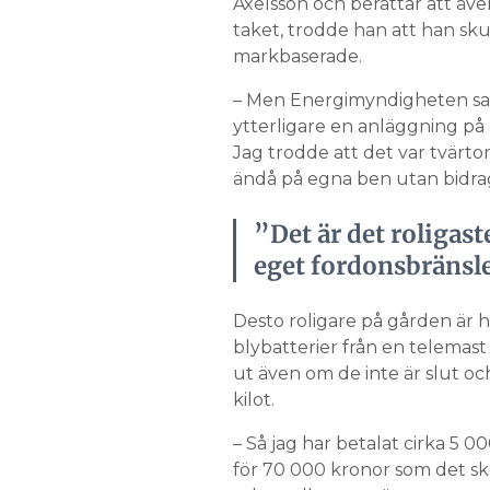
Axelsson och berättar att äve
taket, trodde han att han sku
markbaserade.
– Men Energimyndigheten sa ne
ytterligare en anläggning på e
Jag trodde att det var tvärto
ändå på egna ben utan bidra
”Det är det roligast
eget fordonsbränsl
Desto roligare på gården är h
blybatterier från en telemast
ut även om de inte är slut o
kilot.
– Så jag har betalat cirka 5 00
för 70 000 kronor som det sk