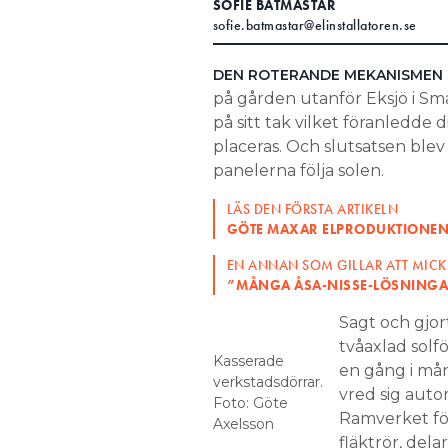
SOFIE BÅTMÄSTAR
sofie.batmastar@elinstallatoren.se
Search for:
DEN ROTERANDE MEKANISMEN
på gården utanför Eksjö i Små
SEARCH
på sitt tak vilket föranledde
placeras. Och slutsatsen blev
panelerna följa solen.
LÄS DEN FÖRSTA ARTIKELN
GÖTE MAXAR ELPRODUKTIONEN 
EN ANNAN SOM GILLAR ATT MICK
”MÅNGA ÅSA-NISSE-LÖSNING
Sagt och gjor
tvåaxlad solf
Kasserade
en gång i må
verkstadsdörrar.
vred sig autom
Foto: Göte
Ramverket för
Axelsson
fläktrör, dela