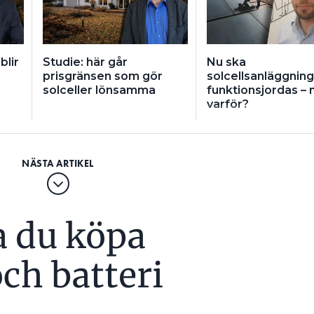
blir
Studie: här går
Nu ska
prisgränsen som gör
solcellsanläggnin
solceller lönsamma
funktionsjordas –
varför?
a du köpa
och batteri