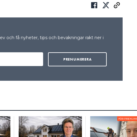
v och få nyheter, tips och bevakningar rakt ner i
FÖR PRENUM