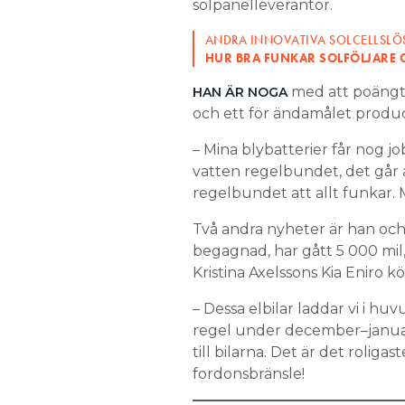
solpanelleverantör.
ANDRA INNOVATIVA SOLCELLSL
HUR BRA FUNKAR SOLFÖLJARE 
med att poängte
HAN ÄR NOGA
och ett för ändamålet produce
– Mina blybatterier får nog job
vatten regelbundet, det går åt
regelbundet att allt funkar. Me
Två andra nyheter är han och
begagnad, har gått 5 000 mil,
Kristina Axelssons Kia Eniro k
– Dessa elbilar laddar vi i hu
regel under december–januari 
till bilarna. Det är det roliga
fordonsbränsle!