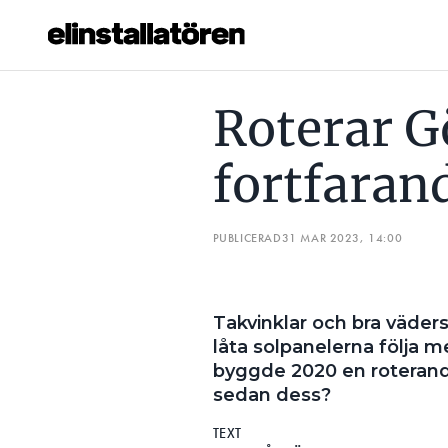
ROTERAR GÖTES SOLCELLER FORTFARANDE?
DÄRFÖR S
Roterar Gö
Prenumerera
fortfaran
Hantera prenumeration
Lediga jobb
PUBLICERAD
31 MAR 2023, 14:00
Annonsera
Takvinklar och bra väderst
Läs E-tidningen
låta solpanelerna följa 
byggde 2020 en roterande
Om tidningen
sedan dess?
Kontakt
TEXT
Personuppgifter