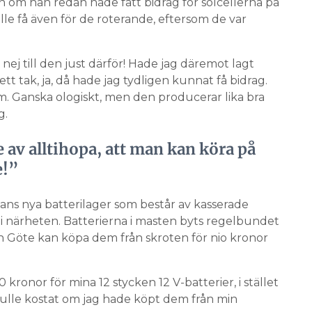
n om han redan hade fått bidrag för solcellerna på
lle få även för de roterande, eftersom de var
j till den just därför! Hade jag däremot lagt
tt tak, ja, då hade jag tydligen kunnat få bidrag.
m. Ganska ologiskt, men den producerar lika bra
g.
e av alltihopa, att man kan köra på
e!”
ans nya batterilager som består av kasserade
 i närheten. Batterierna i masten byts regelbundet
ch Göte kan köpa dem från skroten för nio kronor
0 kronor för mina 12 stycken 12 V-batterier, i stället
ulle kostat om jag hade köpt dem från min