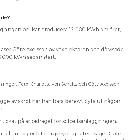
nde?
läggningen brukar producera 12 000 kWh om året,
 läser Göte Axelsson av växelriktaren och då visade
6 000 kWh sedan start.
en ringer. Foto: Charlotta von Schultz och Göte Axelsson
gge av skrot har han bara behövt byta ut någon
n.
 tickat på är bidraget för solcellsanläggningen.
t mellan mig och Energimyndigheten, säger Göte