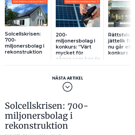
FÖR PRENUMERANTER
FÖR PRENUMERANTER
Solcellskrisen:
200-
Rättstvist
700-
miljonersbolag i
jättelik för
miljonersbolag i
konkurs: ”Värt
nu går elfi
rekonstruktion
mycket för
konkurs
någon som kan ta
över”
Solcellskrisen: 700-
miljonersbolag i
rekonstruktion