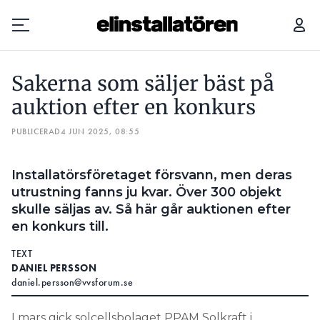
SAKERNA SOM SÄLJER BÄST PÅ AUKTION EFTER EN KONKURS
Sakerna som säljer bäst på
Prenumerera
auktion efter en konkurs
PUBLICERAD
Hantera prenumeration
4 JUN 2025, 08:55
Lediga jobb
Installatörsföretaget försvann, men deras
utrustning fanns ju kvar. Över 300 objekt
Annonsera
skulle säljas av. Så här går auktionen efter
en konkurs till.
Läs E-tidningen
TEXT
DANIEL PERSSON
Om tidningen
daniel.persson@vvsforum.se
Kontakt
Personuppgifter
I mars gick solcellsbolaget PPAM Solkraft i