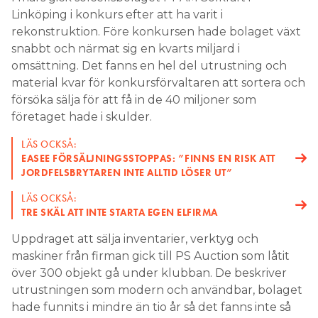
Linköping i konkurs efter att ha varit i
Search for:
rekonstruktion. Före konkursen hade bolaget växt
snabbt och närmat sig en kvarts miljard i
omsättning. Det fanns en hel del utrustning och
material kvar för konkursförvaltaren att sortera och
SEARCH
försöka sälja för att få in de 40 miljoner som
företaget hade i skulder.
LÄS OCKSÅ:
EASEE FÖRSÄLJNINGSSTOPPAS: ”FINNS EN RISK ATT
JORDFELSBRYTAREN INTE ALLTID LÖSER UT”
LÄS OCKSÅ:
TRE SKÄL ATT INTE STARTA EGEN ELFIRMA
Uppdraget att sälja inventarier, verktyg och
maskiner från firman gick till PS Auction som låtit
över 300 objekt gå under klubban. De beskriver
utrustningen som modern och användbar, bolaget
hade funnits i mindre än tio år så det fanns inte så