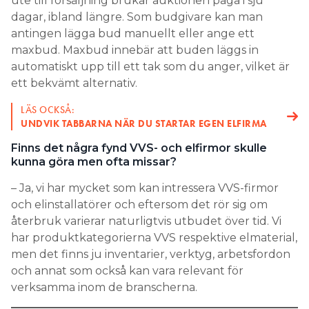
ute till försäljning brukar auktionen pågå i sju
dagar, ibland längre. Som budgivare kan man
antingen lägga bud manuellt eller ange ett
maxbud. Maxbud innebär att buden läggs in
automatiskt upp till ett tak som du anger, vilket är
ett bekvämt alternativ.
LÄS OCKSÅ:
UNDVIK TABBARNA NÄR DU STARTAR EGEN ELFIRMA
Finns det några fynd VVS- och elfirmor skulle
kunna göra men ofta missar?
– Ja, vi har mycket som kan intressera VVS-firmor
och elinstallatörer och eftersom det rör sig om
återbruk varierar naturligtvis utbudet över tid. Vi
har produktkategorierna VVS respektive elmaterial,
men det finns ju inventarier, verktyg, arbetsfordon
och annat som också kan vara relevant för
verksamma inom de branscherna.