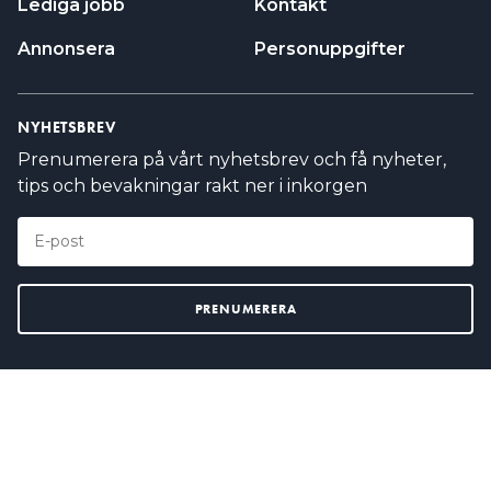
Lediga jobb
Kontakt
fattats.
Annonsera
Personuppgifter
LÄS OCKSÅ:
JÄTTEAFFÄR: KÖPER BOLAG SOM OMSÄTTER 728
MILJONER
NYHETSBREV
LÄS OCKSÅ:
Prenumerera på vårt nyhetsbrev och få nyheter,
JÄTTEVARSEL – 184 SKA BORT FRÅN SOLCELLSFÖRETAG
tips och bevakningar rakt ner i inkorgen
Sesol går in i företagsrekonstruktion
Sesol AB, som förvärvades så sent som i somras,
försätts i företagsrekonstruktion. Dotterbolaget har
redan gått igenom ett stålbad med neddragningar
och uppsägningar, men det räcker inte. Nu tror
koncernledningen att den globala oron och det
försärmade marknadsläget kräver mer drastiska
åtgärder.
700 anställda har enligt
SESOL MED ÖVER
koncernen en stark marknadsposition och i