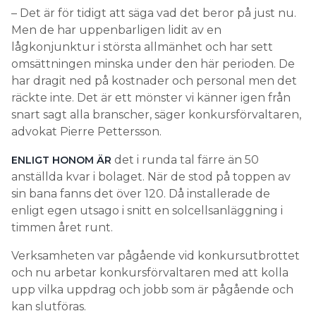
– Det är för tidigt att säga vad det beror på just nu.
Men de har uppenbarligen lidit av en
lågkonjunktur i största allmänhet och har sett
omsättningen minska under den här perioden. De
har dragit ned på kostnader och personal men det
räckte inte. Det är ett mönster vi känner igen från
snart sagt alla branscher, säger konkursförvaltaren,
advokat Pierre Pettersson.
det i runda tal färre än 50
ENLIGT HONOM ÄR
anställda kvar i bolaget. När de stod på toppen av
sin bana fanns det över 120. Då installerade de
enligt egen utsago i snitt en solcellsanläggning i
timmen året runt.
Verksamheten var pågående vid konkursutbrottet
och nu arbetar konkursförvaltaren med att kolla
upp vilka uppdrag och jobb som är pågående och
kan slutföras.