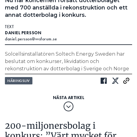
Nu har koncernen försatt dotterbolaget
med 700 anställda i rekonstruktion och ett
annat dotterbolag i konkurs.
TEXT
DANIEL PERSSON
daniel.persson@vvsforum.se
Solcellsinstallatören Soltech Energy Sweden har
beslutat om konkurser, likvidation och
rekonstruktion av dotterbolag i Sverige och Norge
samt en översyn av verksamheten i Nederländerna
NÄRINGSLIV
på grund av den svaga solenergimarknaden för
privatpersoner. Bolaget skriver i ett
pressmeddelande att inledningen av 2026, med “de
senaste händelserna i omvärlden” har gjort läget
ännu värre. Hushållens vilja att investera sjunker
ytterligare och man ser inte att efterfrågan ska
200-miljonersbolag i
kunna öka igen inom den närmaste framtiden.
konkurs: ”Värt mycket för
Därför har en rad beslut för att stoppa blödningen