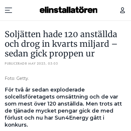
SOLJÄTTEN HADE 120 ANSTÄLLDA OCH DROG IN KVARTS MILJARD – SEDAN GICK PROPPEN UR
Soljätten hade 120 anställda
Prenumerera
och drog in kvarts miljard –
sedan gick proppen ur
Hantera prenumeration
PUBLICERAD
8 MAY 2025, 05:05
Lediga jobb
Foto: Getty.
Annonsera
För två år sedan exploderade
Läs E-tidningen
solcellsföretagets omsättning och de var
som mest över 120 anställda. Men trots att
de tjänade mycket pengar gick de med
Om tidningen
förlust och nu har Sun4Energy gått i
Kontakt
konkurs.
Personuppgifter