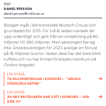
TEXT
Search for:
DANIEL PERSSON
daniel.persson@vvsforum.se
Bolaget ingår i börsnoterade Niutech Group och
SEARCH
grundades för 2015. För två år sedan växlade de
upp ordentligt och gick från en omsättning på 80
miljoner till 280 miljoner. Men satsningen bar sig
inte. Årsredovisningen för 2023 avslöjar en förlust
på 18 miljoner kronor. Sedan dess har det bara blivit
tuffare och nu har firman förklarats i konkurs vid
Örebro tingsrätt.
LÄS OCKSÅ:
70-MILJONERSBOLAG I KONKURS – ”MÅNGA
SÖMNLÖSA NÄTTER”
LÄS OCKSÅ:
ÅH NEJ! BESTÄLLAREN HAR GÅTT I KONKURS – VAD
GÖR VI?