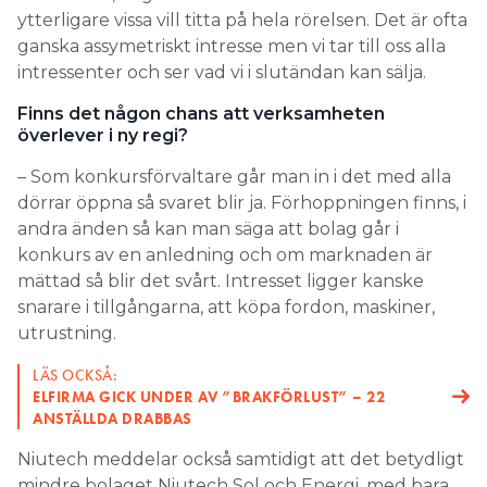
ytterligare vissa vill titta på hela rörelsen. Det är ofta
ganska assymetriskt intresse men vi tar till oss alla
intressenter och ser vad vi i slutändan kan sälja.
Finns det någon chans att verksamheten
överlever i ny regi?
– Som konkursförvaltare går man in i det med alla
dörrar öppna så svaret blir ja. Förhoppningen finns, i
andra änden så kan man säga att bolag går i
konkurs av en anledning och om marknaden är
mättad så blir det svårt. Intresset ligger kanske
snarare i tillgångarna, att köpa fordon, maskiner,
utrustning.
LÄS OCKSÅ:
ELFIRMA GICK UNDER AV ”BRAKFÖRLUST” – 22
ANSTÄLLDA DRABBAS
Niutech meddelar också samtidigt att det betydligt
mindre bolaget Niutech Sol och Energi, med bara