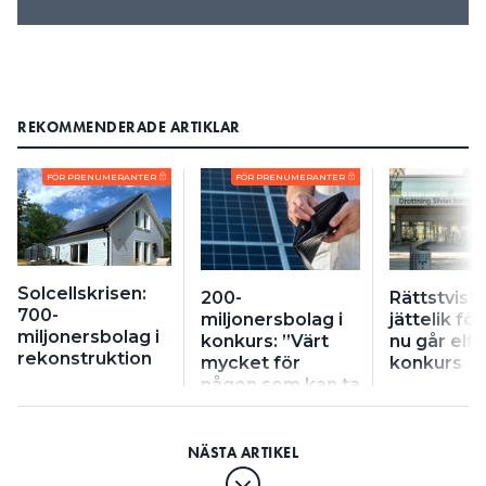
REKOMMENDERADE ARTIKLAR
FÖR PRENUMERANTER
FÖR PRENUMERANTER
Solcellskrisen:
200-
Rättstvist
700-
miljonersbolag i
jättelik för
miljonersbolag i
konkurs: ”Värt
nu går elfi
rekonstruktion
mycket för
konkurs
någon som kan ta
över”