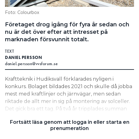
Search for:
Foto: Colourbox
Företaget drog igång för fyra år sedan och
nu är det över efter att intresset på
SEARCH
marknaden försvunnit totalt.
TEXT
DANIEL PERSSON
daniel.persson@vvsforum.se
Kraftteknik i Hudiksvall förklarades nyligen i
konkurs. Bolaget bildades 2021 och skulle då jobba
mest med kraftlinjer och järnvägar, men sedan
riktade de allt mer in sig på montering av solceller.
Det gick bra ett tag. På två år tripplades summan
de drog in, men sedan dog marknaden i stort sett
Fortsätt läsa genom att logga in eller starta en
ut.
prenumeration
LÄS OCKSÅ: