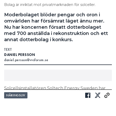
Bolag är inriktat mot privatmarknaden för solceller.
Moderbolaget blöder pengar och oron i
omvärlden har försämrat läget ännu mer.
Nu har koncernen försatt dotterbolaget
med 700 anställda i rekonstruktion och ett
annat dotterbolag i konkurs.
TEXT
DANIEL PERSSON
daniel.persson@vvsforum.se
Solcellsinstallatören Soltech Energy Sweden har
beslutat om konkurser, likvidation och
NÄRINGSLIV
rekonstruktion av dotterbolag i Sverige och Norge
samt en översyn av verksamheten i Nederländerna
på grund av den svaga solenergimarknaden för