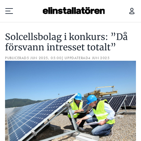
SOLCELLSBOLAG I KONKURS: ”DÅ FÖRSVANN INTRESSET TOTALT”
Solcellsbolag i konkurs: ”Då
Prenumerera
försvann intresset totalt”
PUBLICERAD
Hantera prenumeration
5 JUN 2025, 05:00
| UPPDATERAD
4 JUN 2025
Lediga jobb
Annonsera
Läs E-tidningen
Om tidningen
Kontakt
Personuppgifter