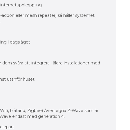
n internetuppkoppling
i-addon eller mesh repeater) så håller systemet
t
ning i dagsläget
 dem svåra att integrera i äldre installationer med
mst utanför huset
 (Wifi, blåtand, Zigbee) Även egna Z-Wave som är
-Wave endast med generation 4.
edjepart