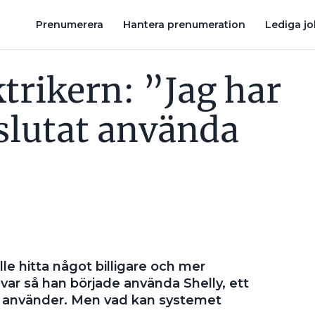
DA PLEJD”
NU BEHÖVER LADDBOX OCH VÄRMEPUMP FÖRAN
Prenumerera
Hantera prenumeration
Lediga j
trikern: ”Jag har
slutat använda
lle hitta något billigare och mer
var så han började använda Shelly, ett
r använder. Men vad kan systemet