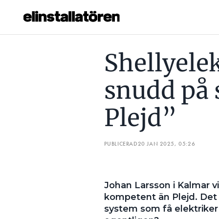
SHELLYELEKTRIKERN: ”JAG HAR SNUDD PÅ SLUTAT ANVÄN
Shellyelek
Prenumerera
snudd på 
Hantera prenumeration
Plejd”
Lediga jobb
Annonsera
PUBLICERAD
20 JAN 2025, 05:26
Läs E-tidningen
Johan Larsson i Kalmar vi
Om tidningen
kompetent än Plejd. Det 
Kontakt
system som få elektrike
Personuppgifter