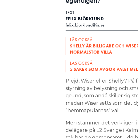
egentligen?
Search for:
TEXT
FELIX BJÖRKLUND
felix.bjorklund@in.se
SEARCH
LÄS OCKSÅ:
SHELLY ÄR BILLIGARE OCH WISE
NORMALSTOR VILLA
LÄS OCKSÅ:
5 SAKER SOM AVGÖR VALET MEL
Plejd, Wiser eller Shelly? På
styrning av belysning och sm
grund, som ändå skiljer sig sto
medan Wiser setts som det dy
”hemmapularnas” val.
Men stämmer det verkligen i 
delägare på L2 Sverige i Kalma
sak har de gemensamt – de h