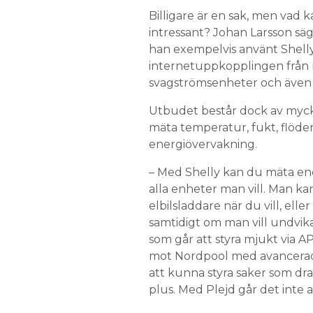
Billigare är en sak, men vad
intressant? Johan Larsson säge
han exempelvis använt Shelly 
internetuppkopplingen från m
svagströmsenheter och även 
Utbudet består dock av mycket
mäta temperatur, fukt, flöden
energiövervakning.
– Med Shelly kan du mäta ene
alla enheter man vill. Man kan
elbilsladdare när du vill, elle
samtidigt om man vill undvi
som går att styra mjukt via AP
mot Nordpool med avancerade
att kunna styra saker som dra
plus. Med Plejd går det inte al