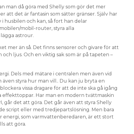
 kan man då göra med Shelly som gör det mer
r att det är fantasin som sätter gränser. Själv har
i husbilen och kan, så fort han delar
obilen/mobil-router, styra alla
lägga astrour.
 mer än så. Det finns sensorer och givare för att
 och ljus. Och en viktig sak som är på tapeten –
rgi. Dels med mätare i centralen men även vid
 även styra hur man vill.. Du kan ju bryta en
r blockera vissa dragare för att de inte ska gå igång
ka effekttoppar. Har man en modern tvättmaskin
I, går det att göra. Det går även att styra Shelly
 script eller med tredjepartslösning. Men bara
r energi, som varmvattenberedaren, är ett stort
ls att göra.