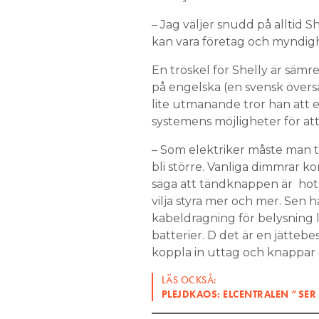
– Jag väljer snudd på alltid She
kan vara företag och myndigh
En tröskel för Shelly är sämr
på engelska (en svensk övers
lite utmanande tror han att e
systemens möjligheter för at
– Som elektriker måste man ta
bli större. Vanliga dimmrar k
säga att tändknappen är ho
vilja styra mer och mer. Sen h
kabeldragning för belysning 
batterier. D det är en jättebes
koppla in uttag och knappar ä
LÄS OCKSÅ:
PLEJDKAOS: ELCENTRALEN ”SER 