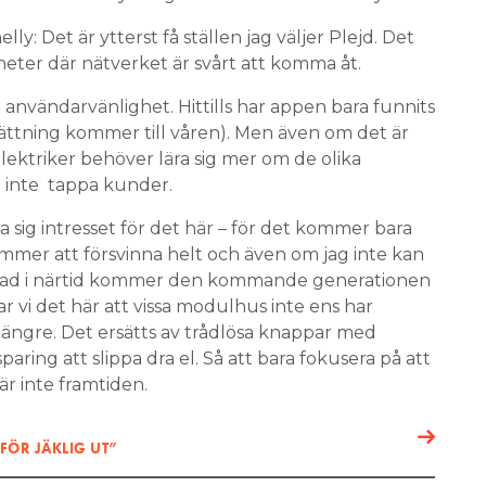
lly: Det är ytterst få ställen jag väljer Plejd. Det
eter där nätverket är svårt att komma åt.
e användarvänlighet. Hittills har appen bara funnits
ättning kommer till våren). Men även om det är
lektriker behöver lära sig mer om de olika
t inte tappa kunder.
 sig intresset för det här – för det kommer bara
ommer att försvinna helt och även om jag inte kan
tad i närtid kommer den kommande generationen
ar vi det här att vissa modulhus inte ens har
längre. Det ersätts av trådlösa knappar med
paring att slippa dra el. Så att bara fokusera på att
r inte framtiden.
FÖR JÄKLIG UT”