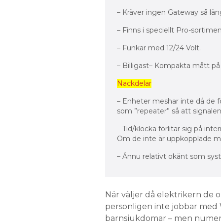
– Kräver ingen Gateway så län
– Finns i speciellt Pro-sortimen
– Funkar med 12/24 Volt.
– Billigast– Kompakta mått på e
Nackdelar
– Enheter meshar inte då de för
som ”repeater” så att signalen
– Tid/klocka förlitar sig på in
Om de inte är uppkopplade mo
– Ännu relativt okänt som sy
När väljer då elektrikern de 
personligen inte jobbar med W
barnsjukdomar – men numera f