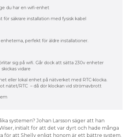
ge du har en wifi-enhet
t för säkrare installation med fysisk kabel
nheterna, perfekt för äldre installationer.
litar sig på wifi. Går dock att sätta 230v enheter
 skickas vidare
ternet eller lokal enhet på nätverket med RTC-klocka.
t nätet/RTC – då dör klockan vid strömavbrott
stem
olika systemen? Johan Larsson säger att han
iser, initialt för att det var dyrt och hade många
ör att Shelly enligt honom är ett bättre system.