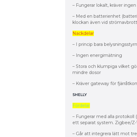
– Fungerar lokalt, kräver inge
– Med en batterienhet (batter
klockan även vid strömavbrot
Nackdelar
– I princip bara belysningsstyr
– Ingen energimätning
– Stora och klumpiga vilket gör
mindre dosor
– Kräver gateway för fjärråtko
SHELLY
Fördelar
– Fungerar med alla protokoll
ett separat system. Zigbee/Z
– Går att integrera lätt mot tr