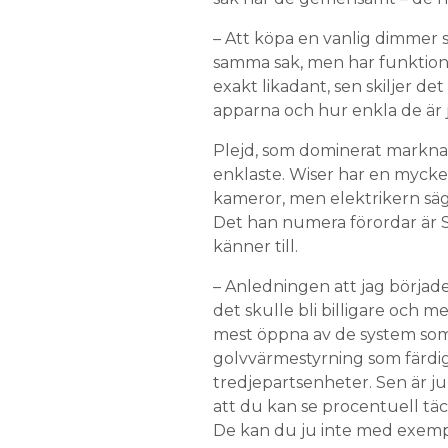
– Att köpa en vanlig dimmer so
samma sak, men har funktion
exakt likadant, sen skiljer d
apparna och hur enkla de är
Plejd, som dominerat marknad
enklaste. Wiser har en mycket
kameror, men elektrikern säge
Det han numera förordar är Sh
känner till.
– Anledningen att jag började 
det skulle bli billigare och m
mest öppna av de system som 
golvvärmestyrning som färdi
tredjepartsenheter. Sen är ju
att du kan se procentuell tä
De kan du ju inte med exempe