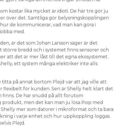
m kostar lika mycket är idioti. De här tre gör ju
er över det. Samtliga gör belysningskopplingen
et hur de kommunicerar, vad man kan göra i
 jobba med.
en, är det som Johan Larsson säger är det
 större bredd och i systemet finns sensorer och
r att det är mer låst till det egna ekosystemet.
elly, ett system många elektriker inte alls
titta på annat bortom Plejd var att jag ville att
er flexibelt för kunden. Sen är Shelly helt klart det
finns. De har snudd på allt förutom
g produkt, men det kan man ju lösa ihop med
 Shelly mer som datorer i mikroformat och ta bara
ckning i varje enhet och hur uppkoppling loggas.
lvis Plejd.