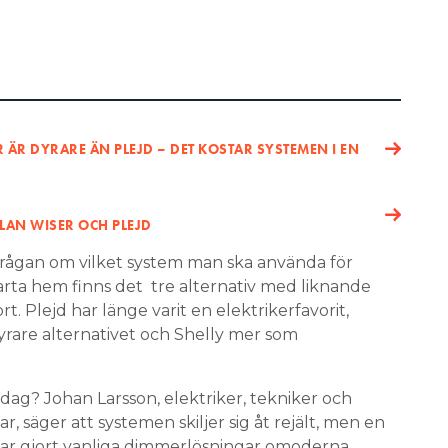
R ÄR DYRARE ÄN PLEJD – DET KOSTAR SYSTEMEN I EN
LAN WISER OCH PLEJD
 frågan om vilket system man ska använda för
arta hem finns det tre alternativ med liknande
rt. Plejd har länge varit en elektrikerfavorit,
rare alternativet och Shelly mer som
dag? Johan Larsson, elektriker, tekniker och
r, säger att systemen skiljer sig åt rejält, men en
ar gjort vanliga dimmerlösningar omoderna.