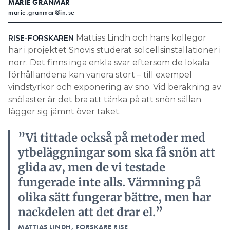
MARIE GRANMAR
marie.granmar@in.se
Search for:
Mattias Lindh och hans kollegor
RISE-FORSKAREN
har i projektet Snövis studerat solcellsinstallationer i
SEARCH
norr. Det finns inga enkla svar eftersom de lokala
förhållandena kan variera stort – till exempel
vindstyrkor och exponering av snö. Vid beräkning av
snölaster är det bra att tänka på att snön sällan
lägger sig jämnt över taket.
”Vi tittade också på metoder med
ytbeläggningar som ska få snön att
glida av, men de vi testade
fungerade inte alls. Värmning på
olika sätt fungerar bättre, men har
nackdelen att det drar el.”
MATTIAS LINDH, FORSKARE RISE