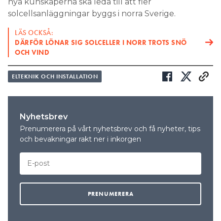
nya kunskaperna ska leda till att fler
solcellsanläggningar byggs i norra Sverige.
LÄS OCKSÅ:
DÄRFÖR LÖNAR SIG SOLCELLER I NORR TROTS SNÖ
OCH VIND
ELTEKNIK OCH INSTALLATION
Nyhetsbrev
Prenumerera på vårt nyhetsbrev och få nyheter, tips
och bevakningar rakt ner i inkorgen