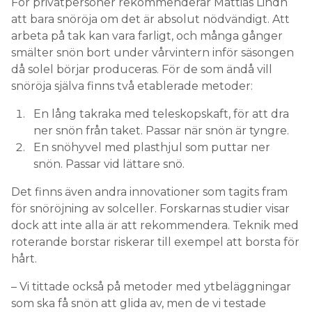
För privatpersoner rekommenderar Mattias Lindh
att bara snöröja om det är absolut nödvändigt. Att
arbeta på tak kan vara farligt, och många gånger
smälter snön bort under vårvintern inför säsongen
då solel börjar produceras. För de som ändå vill
snöröja själva finns två etablerade metoder:
En lång takraka med teleskopskaft, för att dra
ner snön från taket. Passar när snön är tyngre.
En snöhyvel med plasthjul som puttar ner
snön. Passar vid lättare snö.
Det finns även andra innovationer som tagits fram
för snöröjning av solceller. Forskarnas studier visar
dock att inte alla är att rekommendera. Teknik med
roterande borstar riskerar till exempel att borsta för
hårt.
– Vi tittade också på metoder med ytbeläggningar
som ska få snön att glida av, men de vi testade