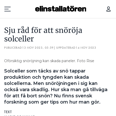
SJU RÅD FÖR ATT SNÖRÖJA SOLCELLER
Sju råd för att snöröja
Prenumerera
solceller
PUBLICERAD
Hantera prenumeration
13 NOV 2023, 05:59
| UPPDATERAD
14 NOV 2023
Lediga jobb
Oförsiktig snöröjning kan skada paneler. Foto Rise
Solceller som täcks av snö tappar
Annonsera
produktion och tyngden kan skada
solcellerna. Men snöröjningen i sig kan
Läs E-tidningen
också vara skadlig. Hur ska man gå tillväga
för att få bort snön? Nu finns svensk
Om tidningen
forskning som ger tips om hur man gör.
Kontakt
TEXT
Personuppgifter