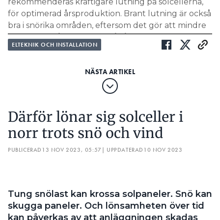
rekommenderas kraftigare lutning på solcellerna,
för optimerad årsproduktion. Brant lutning är också
bra i snörika områden, eftersom det gör att mindre
snö samlas på panelerna. På så vis blir snölaster och
ELTEKNIK OCH INSTALLATION
skuggningsförluster lägre, och reflektioner från
omgivande snötäckt mark kan utnyttjas bättre
under vårvintern.
”Som privatperson är man oftast
begränsad av lutningen på sitt tak.
Därför lönar sig solceller i
Installationsmaterial är också oftast
norr trots snö och vind
begränsade till vissa vinklar, om
PUBLICERAD
13 NOV 2023, 05:57
| UPPDATERAD
10 NOV 2023
man inte monterar dikt an mot
taket. Speciallösningar kan fördyra
anläggningarna”
Tung snölast kan krossa solpaneler. Snö kan
MATTIAS LINDH, FORSKARE RISE
skugga paneler. Och lönsamheten över tid
kan påverkas av att anläggningen skadas
FLER TIPS: