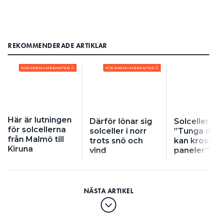
REKOMMENDERADE ARTIKLAR
FÖR PRENUMERANTER
FÖR PRENUMERANTER
Här är lutningen
Därför lönar sig
Solceller i 
för solcellerna
solceller i norr
”Tunga dri
från Malmö till
trots snö och
kan kross
Kiruna
vind
paneler”