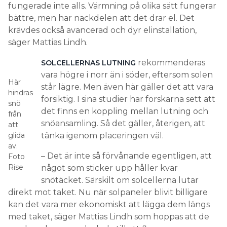
fungerade inte alls. Värmning på olika sätt fungerar
bättre, men har nackdelen att det drar el. Det
krävdes också avancerad och dyr elinstallation,
säger Mattias Lindh.
rekommenderas
SOLCELLERNAS LUTNING
vara högre i norr än i söder, eftersom solen
Här
står lägre. Men även här gäller det att vara
hindras
försiktig. I sina studier har forskarna sett att
snö
det finns en koppling mellan lutning och
från
snöansamling. Så det gäller, återigen, att
att
glida
tänka igenom placeringen väl.
av.
– Det är inte så förvånande egentligen, att
Foto
Rise
något som sticker upp håller kvar
snötäcket. Särskilt om solcellerna lutar
direkt mot taket. Nu när solpaneler blivit billigare
kan det vara mer ekonomiskt att lägga dem längs
med taket, säger Mattias Lindh som hoppas att de