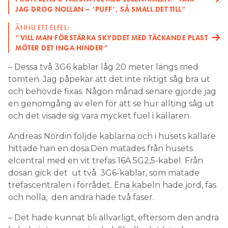
JAG DROG NOLLAN – ‘PUFF’, SÅ SMALL DET TILL”
ÄNNU ETT ELFEL:
”VILL MAN FÖRSTÄRKA SKYDDET MED TÄCKANDE PLAST
MÖTER DET INGA HINDER”
– Dessa två 3G6 kablar låg 20 meter längs med
tomten. Jag påpekar att det inte riktigt såg bra ut
och behövde fixas. Någon månad senare gjorde jag
en genomgång av elen för att se hur allting såg ut
och det visade sig vara mycket fuel i källaren.
Andreas Nordin följde kablarna och i husets källare
hittade han en dosa.Den matades från husets
elcentral med en vit trefas 16A 5G2,5-kabel. Från
dosan gick det ut två 3G6-kablar, som matade
trefascentralen i förrådet. Ena kabeln hade jord, fas
och nolla, den andra hade två faser.
– Det hade kunnat bli allvarligt, eftersom den andra