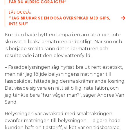
FÅR DU ALDRIG GÖRA IGEN”
LÄS OCKSÅ:
”JAG BRUKAR SE EN DOSA ÖVERSPIKAD MED GIPS,
INTE SJU”
Kunden hade bytt en lampa i en armatur och inte
skruvat tillbaka armaturen ordentligt. När snö och
is började smälta rann det in i armaturen och
resulterade i att den blev vattenfylld.
– Fasadbelysningen såg hyfsat bra ut rent estetiskt,
men när jag följde belysningens matningar till
fasadskåpet hittade jag denna skrämmande lösning.
Det visade sig vara en rätt så billig installation, och
jag tänkte bara ”hur vågar man?”, säger Andrea Van
Sand.
Belysningen var avsäkrad med smältsäkringen
ovanför matningen till belysningen. Tidigare hade
kunden haft en tidstariff, vilket var en tidsbaserad