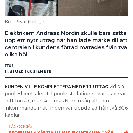
Search for:
Bild: Privat (kollage)
Elektrikern Andreas Nordin skulle bara sätta
SEARCH
upp ett nytt uttag när han lade märke till att
centralen i kundens förråd matades från två
olika håll.
TEXT
HJALMAR INSULANDER
vid sin
KUNDEN VILLE KOMPLETTERA MED ETT UTTAG
pool. Elcentralen till poolinstallationen var placerad
i ett förråd, men Andreas Nordin såg att den
inkommande matningen var uppdelad från två 3G6
kablar.
LÄS OCKSÅ:
PROFFSENS 6 VÄRSTA FEL MED ELCENTRALEN: ”NÄR