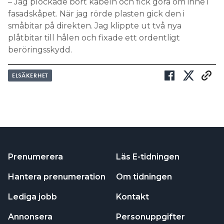
– Jag plockade bort kabeln och fick göra om inne i
fasadskåpet. När jag rörde plasten gick den i
småbitar på direkten. Jag klippte ut två nya
plåtbitar till hålen och fixade ett ordentligt
beröringsskydd.
ELSÄKERHET
Prenumerera
Läs E-tidningen
Hantera prenumeration
Om tidningen
Lediga jobb
Kontakt
Annonsera
Personuppgifter