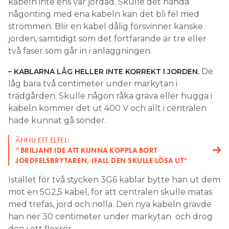
kabeln inte ens var jordad. Skulle det hända
någonting med ena kabeln kan det bli fel med
strömmen. Blir en kabel dålig försvinner kanske
jorden, samtidigt som det fortfarande är tre eller
två faser som går in i anläggningen.
De
– KABLARNA LÅG HELLER INTE KORREKT I JORDEN.
låg bara två centimeter under markytan i
trädgården. Skulle någon råka gräva eller hugga i
kabeln kommer det ut 400 V och allt i centralen
hade kunnat gå sönder.
ÄNNU ETT ELFEL:
”BRILJANT IDE ATT KUNNA KOPPLA BORT
JORDFELSBRYTAREN, IFALL DEN SKULLE LÖSA UT”
Istället för två stycken 3G6 kablar bytte han ut dem
mot en 5G2,5 kabel, för att centralen skulle matas
med trefas, jord och nolla. Den nya kabeln grävde
han ner 30 centimeter under markytan och drog
den i ett flexrör.