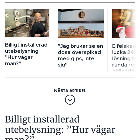
Billigt installerad
”Jag brukar se en
Elfelskale
utebelysning:
dosa överspikad
lucka 24: ”
”Hur vågar
med gips, inte
lösning för
man?”
sju”
runda regl
gällande f
installatio
Billigt installerad
utebelysning: ”Hur vågar