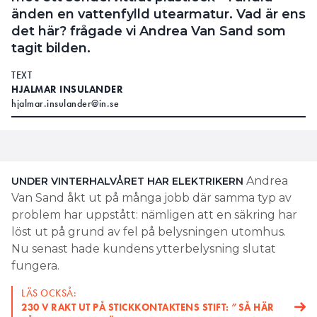
änden en vattenfylld utearmatur. Vad är ens
det här? frågade vi Andrea Van Sand som
tagit bilden.
TEXT
HJALMAR INSULANDER
hjalmar.insulander@in.se
Andrea
UNDER VINTERHALVÅRET HAR
ELEKTRIKERN
Van Sand åkt ut på många jobb där samma typ av
problem har uppstått: nämligen att en säkring har
löst ut på grund av fel på belysningen utomhus.
Nu senast hade kundens ytterbelysning slutat
fungera.
LÄS OCKSÅ:
230 V RAKT UT PÅ STICKKONTAKTENS STIFT: ”SÅ HÄR