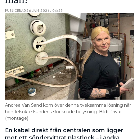
man?”
PUBLICERAD
26 JAN 2026, 04:29
Andrea Van Sand kom över denna tveksamma lösning när
hon felsökte kundens slocknade belysning. Bild: Privat
(montage)
En kabel direkt från centralen som ligger
mot ett söndervittrat plastlock – i andra