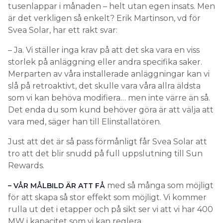
tusenlappar i månaden – helt utan egen insats. Men
är det verkligen så enkelt? Erik Martinson, vd för
Svea Solar, har ett rakt svar:
– Ja. Vi ställer inga krav på att det ska vara en viss
storlek på anläggning eller andra specifika saker.
Merparten av våra installerade anläggningar kan vi
slå på retroaktivt, det skulle vara våra allra äldsta
som vi kan behöva modifiera… men inte värre än så.
Det enda du som kund behöver göra är att välja att
vara med, säger han till Elinstallatören.
Just att det är så pass förmånligt får Svea Solar att
tro att det blir snudd på full uppslutning till Sun
Rewards.
med så många som möjligt
– VÅR MÅLBILD ÄR ATT FÅ
för att skapa så stor effekt som möjligt. Vi kommer
rulla ut det i etapper och på sikt ser vi att vi har 400
MW i kapacitet som vi kan reglera.