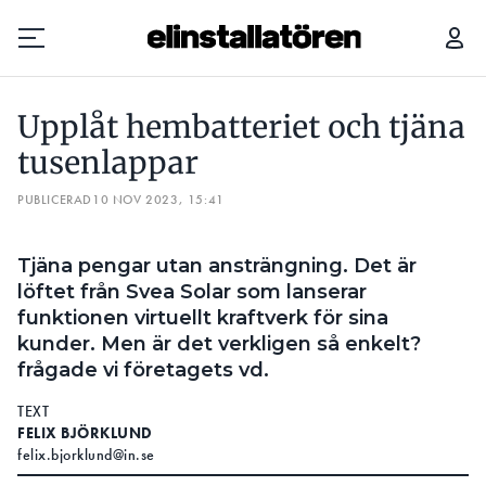
UPPLÅT HEMBATTERIET OCH TJÄNA TUSENLAPPAR
HÄR ÄR K
Upplåt hembatteriet och tjäna
Prenumerera
tusenlappar
PUBLICERAD
Hantera prenumeration
10 NOV 2023, 15:41
Lediga jobb
Tjäna pengar utan ansträngning. Det är
löftet från Svea Solar som lanserar
Annonsera
funktionen virtuellt kraftverk för sina
kunder. Men är det verkligen så enkelt?
Läs E-tidningen
frågade vi företagets vd.
TEXT
Om tidningen
FELIX BJÖRKLUND
Kontakt
felix.bjorklund@in.se
Personuppgifter