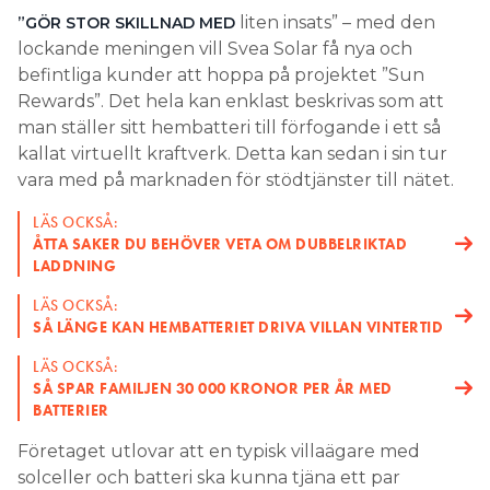
liten insats” – med den
”GÖR STOR SKILLNAD MED
Search for:
lockande meningen vill Svea Solar få nya och
befintliga kunder att hoppa på projektet ”Sun
Rewards”. Det hela kan enklast beskrivas som att
man ställer sitt hembatteri till förfogande i ett så
SEARCH
kallat virtuellt kraftverk. Detta kan sedan i sin tur
vara med på marknaden för stödtjänster till nätet.
LÄS OCKSÅ:
ÅTTA SAKER DU BEHÖVER VETA OM DUBBELRIKTAD
LADDNING
LÄS OCKSÅ:
SÅ LÄNGE KAN HEMBATTERIET DRIVA VILLAN VINTERTID
LÄS OCKSÅ:
SÅ SPAR FAMILJEN 30 000 KRONOR PER ÅR MED
BATTERIER
Företaget utlovar att en typisk villaägare med
solceller och batteri ska kunna tjäna ett par