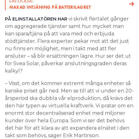
LÄS OCKSÅ:
MAXAD INTJÄNING PÅ BATTERILAGRET
vi skrivit flertalet gånger
PÅ ELINSTALLATÖREN HAR
om aggregerade tjänster samt hur mycket man
kan spara/tjäna på att vara med och erbjuda
stödtjänster. Flera experter pekar mot att det just
nu finns en möjlighet, men i takt med att fler
ansluter – så blir ersättningen lägre. Hur ser det ut
för Svea Solar, påverkar anslutningsgraden deras
kalkyl?
– Visst, om det kommer extremt många enheter så
kanske priset går ned. Men se till att vi under en 20-
årsperiod ska dubbla vår elproduktion, då krävs det
den här typen av virtuella kraftverk. Vi pratar om en
enormt stor decentraliserad enhet med miljoner
kunder över hela Europa. Som vi ser det behövs
det här för att klara av att expandera elnätet i den
takt som behövs, säger Erik Martinson.