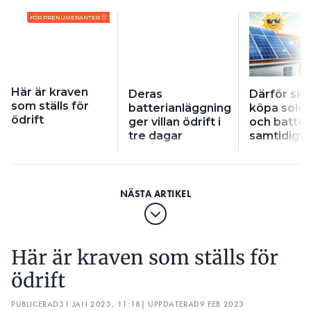
FÖR PRENUMERANTER
Här är kraven
Deras
Därför ska
som ställs för
batterianläggning
köpa solce
ödrift
ger villan ödrift i
och batter
tre dagar
samtidigt
Här är kraven som ställs för
ödrift
PUBLICERAD
31 JAN 2023, 11:18
| UPPDATERAD
9 FEB 2023