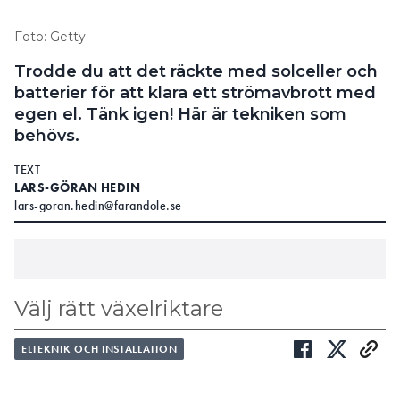
Foto: Getty
Trodde du att det räckte med solceller och
batterier för att klara ett strömavbrott med
egen el. Tänk igen! Här är tekniken som
behövs.
TEXT
LARS-GÖRAN HEDIN
lars-goran.hedin@farandole.se
Välj rätt växelriktare
Växelriktaren måste ha ström för att fungera,
ELTEKNIK OCH INSTALLATION
därav behovet av backupkraft
Om frekvensen är några Hz högre än 50 Hz