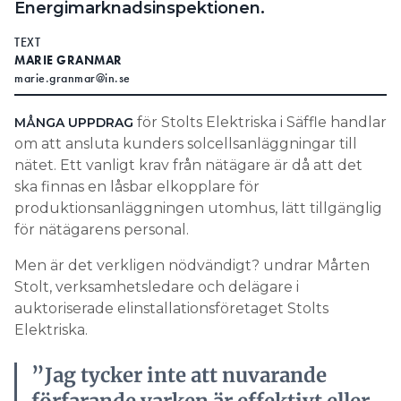
Energimarknadsinspektionen.
Search for:
TEXT
MARIE GRANMAR
marie.granmar@in.se
SEARCH
för Stolts Elektriska i Säffle handlar
MÅNGA UPPDRAG
om att ansluta kunders solcellsanläggningar till
nätet. Ett vanligt krav från nätägare är då att det
ska finnas en låsbar elkopplare för
produktionsanläggningen utomhus, lätt tillgänglig
för nätägarens personal.
Men är det verkligen nödvändigt? undrar Mårten
Stolt, verksamhetsledare och delägare i
auktoriserade elinstallationsföretaget Stolts
Elektriska.
”Jag tycker inte att nuvarande