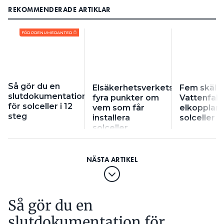
REKOMMENDERADE ARTIKLAR
FÖR PRENUMERANTER
Så gör du en
Elsäkerhetsverkets
Fem skäl til
slutdokumentation
fyra punkter om
Vattenfall
för solceller i 12
vem som får
elkopplare 
steg
installera
solceller
solceller
Så gör du en
slutdokumentation för