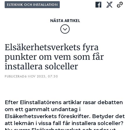
besiktningar.
ELTEKNIK OCH INSTALLATION
KOMMENTAR:
BESIKTNINGSMANNEN: ”BÄTTRE ATT VI TAR TILL OSS
VAD SOM FINNS I STANDARDEN”
MÅNGA MISSTAG:
SEX VANLIGA TABBAR NÄR SOLCELLER INSTALLERAS
Elsäkerhetsverkets fyra
Därför behövs stöd för att göra bra
punkter om vem som får
slutdokumentation vid solinstallationer hos
privatpersoner. Det menar föreningen Svensk
installera solceller
Solenergi, där Oskar Öhrman är tekniskt ansvarig,
PUBLICERAD
6 NOV 2023, 07:30
som sammanställt en riktlinje med tolv punkter.
Här är dokumentationen som rekommenderas:
1 Allmän info
Efter Elinstallatörens artiklar rasar debatten
om ett gammalt undantag i
Här ska stå adress, installationsdatum,
Elsäkerhetsverkets föreskrifter. Betyder det
färdigställandedatum och kontaktuppgifter till
att lekmän i vissa fall får installera solceller?
leverantören. Dessutom bör det finnas