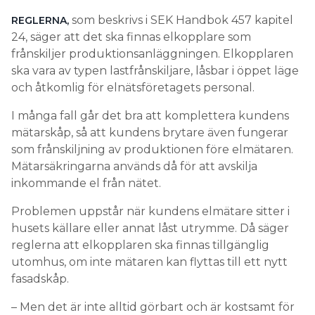
som beskrivs i SEK Handbok 457 kapitel
REGLERNA,
24, säger att det ska finnas elkopplare som
frånskiljer produktionsanläggningen. Elkopplaren
ska vara av typen lastfrånskiljare, låsbar i öppet läge
och åtkomlig för elnätsföretagets personal.
I många fall går det bra att komplettera kundens
mätarskåp, så att kundens brytare även fungerar
som frånskiljning av produktionen före elmätaren.
Mätarsäkringarna används då för att avskilja
inkommande el från nätet.
Problemen uppstår när kundens elmätare sitter i
husets källare eller annat låst utrymme. Då säger
reglerna att elkopplaren ska finnas tillgänglig
utomhus, om inte mätaren kan flyttas till ett nytt
fasadskåp.
– Men det är inte alltid görbart och är kostsamt för