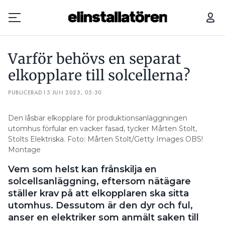
VARFÖR BEHÖVS EN SEPARAT ELKOPPLARE TILL SOLCELLERNA?
Varför behövs en separat
Prenumerera
elkopplare till solcellerna?
PUBLICERAD
Hantera prenumeration
15 JUN 2023, 05:30
Lediga jobb
Den låsbar elkopplare för produktionsanläggningen
utomhus förfular en vacker fasad, tycker Mårten Stolt,
Stolts Elektriska. Foto: Mårten Stolt/Getty Images OBS!
Annonsera
Montage
Läs E-tidningen
Vem som helst kan frånskilja en
solcellsanläggning, eftersom nätägare
ställer krav på att elkopplaren ska sitta
Om tidningen
utomhus. Dessutom är den dyr och ful,
Kontakt
anser en elektriker som anmält saken till
Personuppgifter