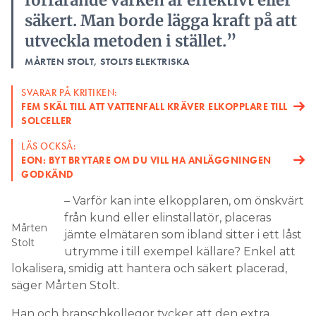
förfarande varken är effektivt eller
säkert. Man borde lägga kraft på att
utveckla metoden i stället.”
MÅRTEN STOLT, STOLTS ELEKTRISKA
SVARAR PÅ KRITIKEN:
FEM SKÄL TILL ATT VATTENFALL KRÄVER ELKOPPLARE TILL
SOLCELLER
LÄS OCKSÅ:
EON: BYT BRYTARE OM DU VILL HA ANLÄGGNINGEN
GODKÄND
– Varför kan inte elkopplaren, om önskvärt
från kund eller elinstallatör, placeras
Mårten
jämte elmätaren som ibland sitter i ett låst
Stolt
utrymme i till exempel källare? Enkel att
lokalisera, smidig att hantera och säkert placerad,
säger Mårten Stolt.
Han och branschkollegor tycker att den extra