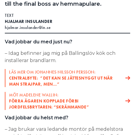
till the final boss av hemmapulare.
TEXT
HJALMAR INSULANDER
hjalmar.insulander@in.se
Vad jobbar du med just nu?
– Idag befinner jag mig på Ballingslöv kök och
installerar brandlarm.
LÄS MER OM JOHANNES NILSSON PERSSON:
CENTRALBYTE: ”DET KAN SE JÄTTESNYGGT UT NÄR
MAN STRAJPAR, MEN…”
MÖT MADELENE WALLIN:
FÖRRA ÄGAREN KOPPLADE FÖRBI
JORDFELSBRYTAREN: “SKRÄMMANDE”
Vad jobbar du helst med?
– Jag brukar vara ledande montör på medelstora