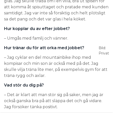
glas. Jag skulle tråda om i en villa, dra ut spisen för
att komma åt spisuttaget och pratade med kunden
samtidigt. Jag var inte så försiktig och helt plötsligt
sa det pang och det var glas i hela köket.
Hur kopplar du av efter jobbet?
– Umgås med familj och vänner.
Hur tränar du för att orka med jobbet?
Bild:
Privat
– Jag cyklar en del mountainbike ihop med
kompisar och min son är också med på det. Jag
skulle vilja träna lite mer, på exempelvis gym för att
träna rygg och axlar.
Vad stör du dig på?
– Det är klart att man stör sig på saker, men jag är
också ganska bra på att släppa det och gå vidare.
Jag försöker tänka positivt.