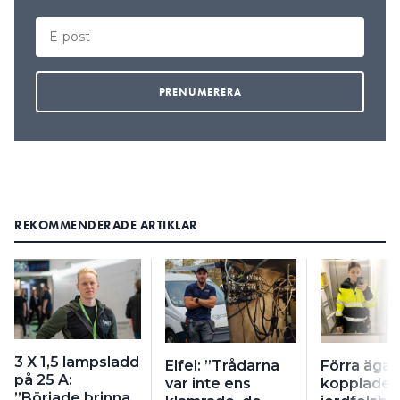
REKOMMENDERADE ARTIKLAR
3 X 1,5 lampsladd
Elfel: ”Trådarna
Förra äga
på 25 A:
var inte ens
kopplade f
”Började brinna