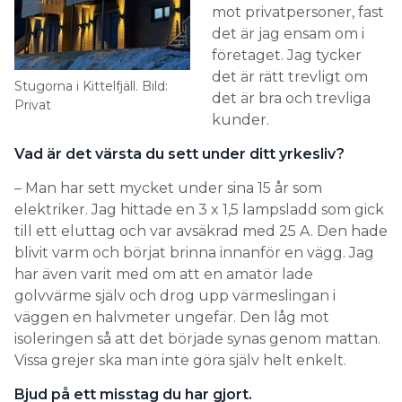
mot privatpersoner, fast
det är jag ensam om i
företaget. Jag tycker
det är rätt trevligt om
Stugorna i Kittelfjäll. Bild:
det är bra och trevliga
Privat
kunder.
Vad är det värsta du sett under ditt yrkesliv?
– Man har sett mycket under sina 15 år som
elektriker. Jag hittade en 3 x 1,5 lampsladd som gick
till ett eluttag och var avsäkrad med 25 A. Den hade
blivit varm och börjat brinna innanför en vägg. Jag
har även varit med om att en amatör lade
golvvärme själv och drog upp värmeslingan i
väggen en halvmeter ungefär. Den låg mot
isoleringen så att det började synas genom mattan.
Vissa grejer ska man inte göra själv helt enkelt.
Bjud på ett misstag du har gjort.