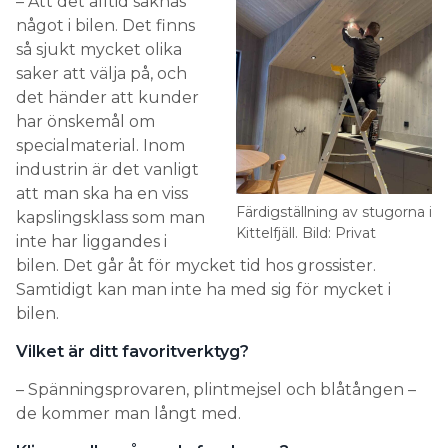
– Att det alltid saknas
något i bilen. Det finns
så sjukt mycket olika
saker att välja på, och
det händer att kunder
har önskemål om
specialmaterial. Inom
industrin är det vanligt
att man ska ha en viss
Färdigställning av stugorna i
kapslingsklass som man
Kittelfjäll. Bild: Privat
inte har liggandes i
bilen. Det går åt för mycket tid hos grossister.
Samtidigt kan man inte ha med sig för mycket i
bilen.
Vilket är ditt favoritverktyg?
– Spänningsprovaren, plintmejsel och blåtången –
de kommer man långt med.