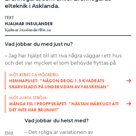
elteknik i Asklanda.
TEXT
HJALMAR INSULANDER
hjalmar.insulander@in.se
Vad jobbar du med just nu?
– Jag har hjälpt till att riva några väggar i ett hus
och det var mycket el som behövde flyttas på.
MÖT REBECCA HÖGBERG:
HEMMAPULET: ”NÅGON DROG 1,5 KVADRATS
SKARVSLADD PÅ UNDERSIDAN AV FASSKENAN”
MÖT ANNA STRÖM:
MÅNGA FEL I PROPPSKÅPET: ”NÄSTAN MÄRKLIGT ATT
DET INTE HAR BRUNNIT”
Vad jobbar du helst med?
– Det roliga är variationen av
Bild: