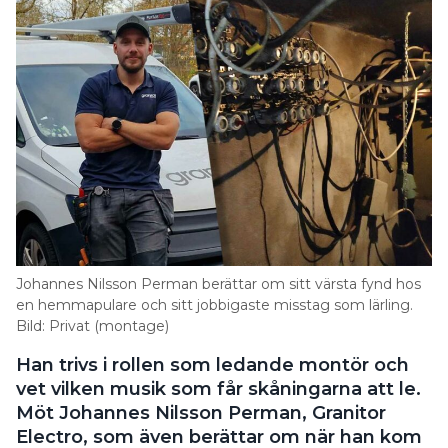
Johannes Nilsson Perman berättar om sitt värsta fynd hos
en hemmapulare och sitt jobbigaste misstag som lärling.
Bild: Privat (montage)
Han trivs i rollen som ledande montör och
vet vilken musik som får skåningarna att le.
Möt Johannes Nilsson Perman, Granitor
Electro, som även berättar om när han kom