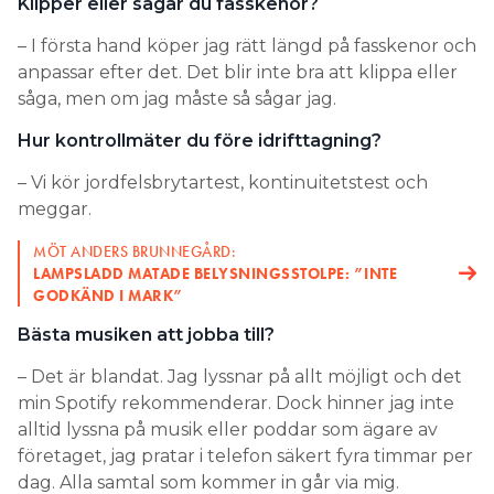
Klipper eller sågar du fasskenor?
– I första hand köper jag rätt längd på fasskenor och
anpassar efter det. Det blir inte bra att klippa eller
såga, men om jag måste så sågar jag.
Hur kontrollmäter du före idrifttagning?
– Vi kör jordfelsbrytartest, kontinuitetstest och
meggar.
MÖT ANDERS BRUNNEGÅRD:
LAMPSLADD MATADE BELYSNINGSSTOLPE: ”INTE
GODKÄND I MARK”
Bästa musiken att jobba till?
– Det är blandat. Jag lyssnar på allt möjligt och det
min Spotify rekommenderar. Dock hinner jag inte
alltid lyssna på musik eller poddar som ägare av
företaget, jag pratar i telefon säkert fyra timmar per
dag. Alla samtal som kommer in går via mig.