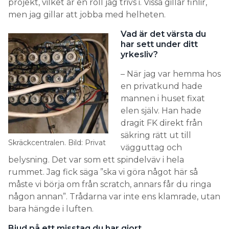
projekt, vilket är en roll jag trivs i. Vissa gillar finlir,
men jag gillar att jobba med helheten.
Vad är det värsta du
har sett under ditt
yrkesliv?
– När jag var hemma hos
en privatkund hade
mannen i huset fixat
elen själv. Han hade
dragit FK direkt från
säkring rätt ut till
Skräckcentralen. Bild: Privat
vägguttag och
belysning. Det var som ett spindelväv i hela
rummet. Jag fick säga ”ska vi göra något här så
måste vi börja om från scratch, annars får du ringa
någon annan”. Trådarna var inte ens klamrade, utan
bara hängde i luften.
Bjud på ett misstag du har gjort.