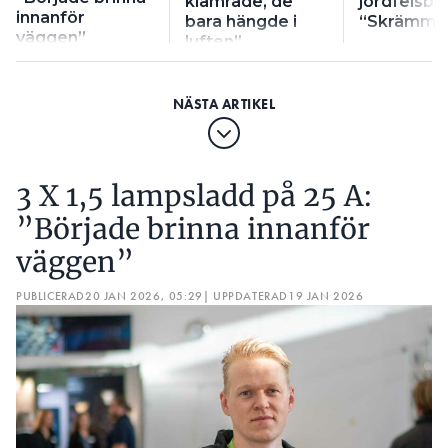
klamrade, de
jordfelsbr
innanför
bara hängde i
“Skrämma
väggen”
luften”
3 X 1,5 lampsladd på 25 A:
”Började brinna innanför
väggen”
PUBLICERAD
20 JAN 2026, 05:29
| UPPDATERAD
19 JAN 2026