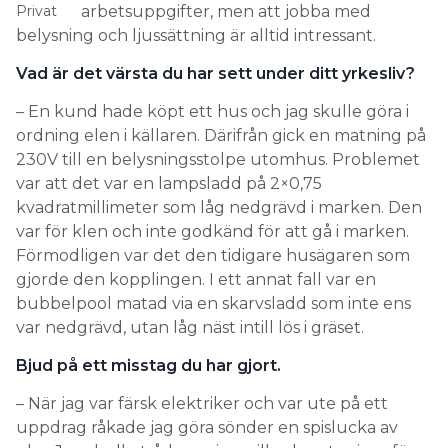
Privat
arbetsuppgifter, men att jobba med
belysning och ljussättning är alltid intressant.
Vad är det värsta du har sett under ditt yrkesliv?
– En kund hade köpt ett hus och jag skulle göra i
ordning elen i källaren. Därifrån gick en matning på
230V till en belysningsstolpe utomhus. Problemet
var att det var en lampsladd på 2×0,75
kvadratmillimeter som låg nedgrävd i marken. Den
var för klen och inte godkänd för att gå i marken.
Förmodligen var det den tidigare husägaren som
gjorde den kopplingen. I ett annat fall var en
bubbelpool matad via en skarvsladd som inte ens
var nedgrävd, utan låg näst intill lös i gräset.
Bjud på ett misstag du har gjort.
– När jag var färsk elektriker och var ute på ett
uppdrag råkade jag göra sönder en spislucka av