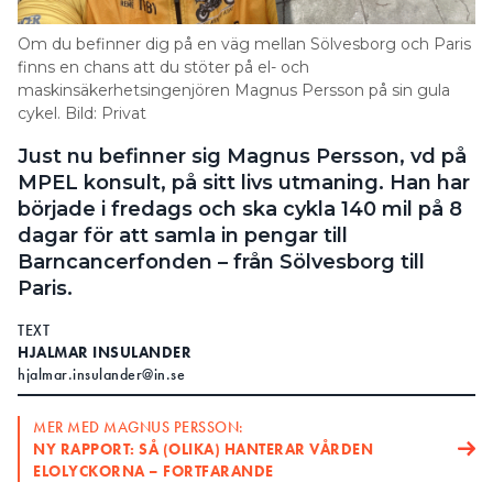
Search for:
Om du befinner dig på en väg mellan Sölvesborg och Paris
finns en chans att du stöter på el- och
maskinsäkerhetsingenjören Magnus Persson på sin gula
cykel. Bild: Privat
SEARCH
Just nu befinner sig Magnus Persson, vd på
MPEL konsult, på sitt livs utmaning. Han har
började i fredags och ska cykla 140 mil på 8
dagar för att samla in pengar till
Barncancerfonden – från Sölvesborg till
Paris.
TEXT
HJALMAR INSULANDER
hjalmar.insulander@in.se
MER MED MAGNUS PERSSON:
NY RAPPORT: SÅ (OLIKA) HANTERAR VÅRDEN
ELOLYCKORNA – FORTFARANDE