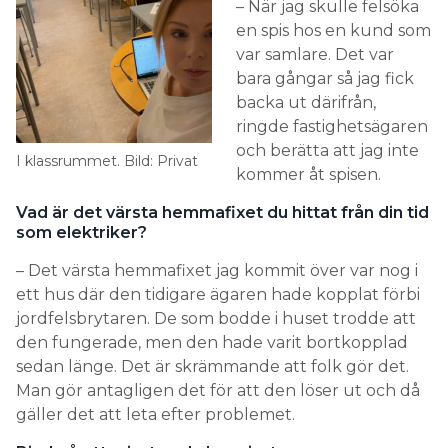
– När jag skulle felsöka
en spis hos en kund som
var samlare. Det var
bara gångar så jag fick
backa ut därifrån,
ringde fastighetsägaren
och berätta att jag inte
I klassrummet. Bild: Privat
kommer åt spisen.
Vad är det värsta hemmafixet du hittat från din tid
som elektriker?
– Det värsta hemmafixet jag kommit över var nog i
ett hus där den tidigare ägaren hade kopplat förbi
jordfelsbrytaren. De som bodde i huset trodde att
den fungerade, men den hade varit bortkopplad
sedan länge. Det är skrämmande att folk gör det.
Man gör antagligen det för att den löser ut och då
gäller det att leta efter problemet.