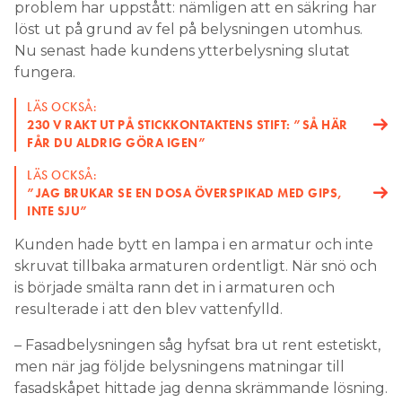
problem har uppstått: nämligen att en säkring har
löst ut på grund av fel på belysningen utomhus.
Nu senast hade kundens ytterbelysning slutat
fungera.
LÄS OCKSÅ:
230 V RAKT UT PÅ STICKKONTAKTENS STIFT: ”SÅ HÄR
FÅR DU ALDRIG GÖRA IGEN”
LÄS OCKSÅ:
”JAG BRUKAR SE EN DOSA ÖVERSPIKAD MED GIPS,
INTE SJU”
Kunden hade bytt en lampa i en armatur och inte
skruvat tillbaka armaturen ordentligt. När snö och
is började smälta rann det in i armaturen och
resulterade i att den blev vattenfylld.
– Fasadbelysningen såg hyfsat bra ut rent estetiskt,
men när jag följde belysningens matningar till
fasadskåpet hittade jag denna skrämmande lösning.