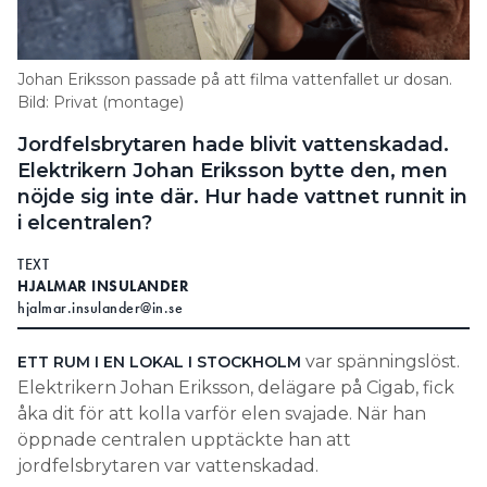
Search for:
Johan Eriksson passade på att filma vattenfallet ur dosan.
Bild: Privat (montage)
SEARCH
Jordfelsbrytaren hade blivit vattenskadad.
Elektrikern Johan Eriksson bytte den, men
nöjde sig inte där. Hur hade vattnet runnit in
i elcentralen?
TEXT
HJALMAR INSULANDER
hjalmar.insulander@in.se
var spänningslöst.
ETT RUM I EN LOKAL I STOCKHOLM
Elektrikern Johan Eriksson, delägare på Cigab, fick
åka dit för att kolla varför elen svajade. När han
öppnade centralen upptäckte han att
jordfelsbrytaren var vattenskadad.