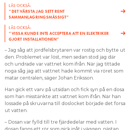
LÄS OCKSÅ:
”DET VÄRSTA JAG SETT RENT
SAMMANLAGRINGSMÄSSIGT”
LÄS OCKSÅ:
”VISSA KUNDE INTE ACCEPTERA ATT EN ELEKTRIKER
GJORT INSTALLATIONEN”
– Jag såg att jordfelsbrytaren var rostig och bytte ut
den. Problemet var löst, men sedan stod jag där
och undrade var vattnet kom ifrån. När jag tittade
noga såg jag att vattnet hade kommit via röret som
matar centralen, säger Johan Eriksson.
Han gick ett varv på utsidan och fick syn på en dosa
som han misstänkte att vattnet kom ifrån. När han
lossade på skruvarna till doslocket började det forsa
ut vatten.
– Dosan var fylld till tre fjärdedelar med vatten. I
dosan fanns ett rör som gick inåt i väggen, nästan