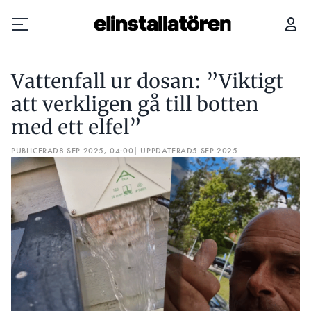
VATTENFALL UR DOSAN: ”VIKTIGT ATT VERKLIGEN GÅ TILL BOTTEN MED ETT ELFEL”
Vattenfall ur dosan: ”Viktigt
Prenumerera
att verkligen gå till botten
med ett elfel”
Hantera prenumeration
PUBLICERAD
8 SEP 2025, 04:00
| UPPDATERAD
5 SEP 2025
Lediga jobb
Annonsera
Läs E-tidningen
Om tidningen
Kontakt
Personuppgifter