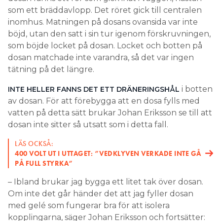
som ett bräddavlopp. Det röret gick till centralen
inomhus. Matningen på dosans ovansida var inte
böjd, utan den satt i sin tur igenom förskruvningen,
som böjde locket på dosan. Locket och botten på
dosan matchade inte varandra, så det var ingen
tätning på det längre.
i botten
INTE HELLER FANNS DET ETT DRÄNERINGSHÅL
av dosan. För att förebygga att en dosa fylls med
vatten på detta sätt brukar Johan Eriksson se till att
dosan inte sitter så utsatt som i detta fall.
LÄS OCKSÅ:
400 VOLT UT I UTTAGET: ”VEDKLYVEN VERKADE INTE GÅ
PÅ FULL STYRKA”
– Ibland brukar jag bygga ett litet tak över dosan.
Om inte det går händer det att jag fyller dosan
med gelé som fungerar bra för att isolera
kopplingarna, säger Johan Eriksson och fortsätter: