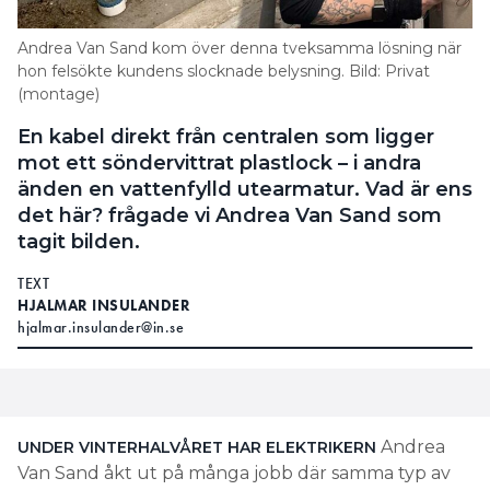
Andrea Van Sand kom över denna tveksamma lösning när
hon felsökte kundens slocknade belysning. Bild: Privat
(montage)
En kabel direkt från centralen som ligger
mot ett söndervittrat plastlock – i andra
änden en vattenfylld utearmatur. Vad är ens
det här? frågade vi Andrea Van Sand som
tagit bilden.
TEXT
HJALMAR INSULANDER
hjalmar.insulander@in.se
Andrea
UNDER VINTERHALVÅRET HAR
ELEKTRIKERN
Van Sand åkt ut på många jobb där samma typ av