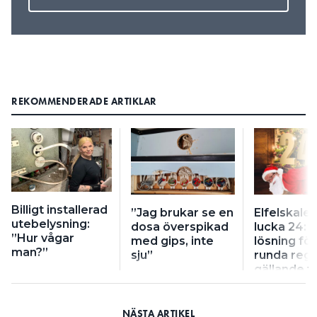
REKOMMENDERADE ARTIKLAR
Billigt installerad
”Jag brukar se en
Elfelskale
utebelysning:
dosa överspikad
lucka 24: ”
”Hur vågar
med gips, inte
lösning för
man?”
sju”
runda regl
gällande f
installatio