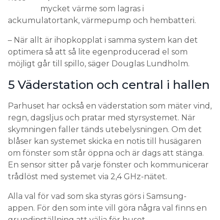
mycket värme som lagras i
ackumulatortank, värmepump och hembatteri.
– När allt är ihopkopplat i samma system kan det
optimera så att så lite egenproducerad el som
möjligt går till spillo, säger Douglas Lundholm.
5 Väderstation och central i hallen
Parhuset har också en väderstation som mäter vind,
regn, dagsljus och pratar med styrsystemet. När
skymningen faller tänds utebelysningen. Om det
blåser kan systemet skicka en notis till husägaren
om fönster som står öppna och är dags att stänga.
En sensor sitter på varje fönster och kommunicerar
trådlöst med systemet via 2,4 GHz-nätet.
Alla val för vad som ska styras görs i Samsung-
appen. För den som inte vill göra några val finns en
grundinställning att välja för huset.