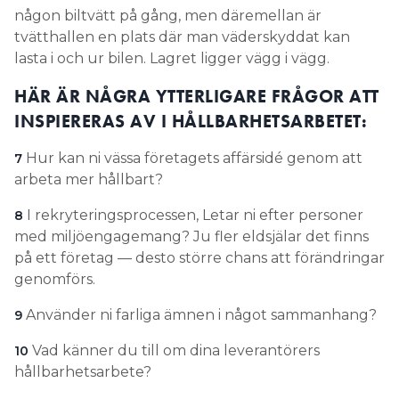
någon biltvätt på gång, men däremellan är
tvätthallen en plats där man väder­skyddat kan
lasta i och ur bilen. Lagret ligger vägg i vägg.
HÄR ÄR NÅGRA YTTERLIGARE FRÅGOR ATT
INSPIERERAS AV I HÅLLBARHETSARBETET:
Hur kan ni vässa ­företagets affärsidé genom att
7
arbeta mer hållbart?
I rekryteringsprocessen, Letar ni efter personer
8
med miljöengagemang? Ju fler eldsjälar det finns
på ett företag — desto större chans att förändringar
genomförs.
Använder ni farliga ämnen i något sammanhang?
9
Vad känner du till om dina leverantörers
10
hållbarhetsarbete?