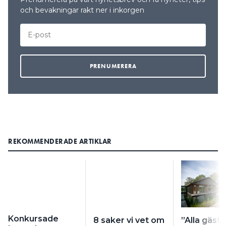
och bevakningar rakt ner i inkorgen
REKOMMENDERADE ARTIKLAR
Konkursade
8 saker vi vet om
”Alla gäste