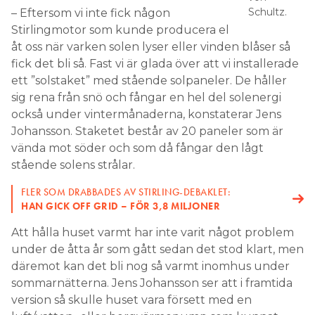
Schultz.
– Eftersom vi inte fick någon
Stirlingmotor som kunde producera el
åt oss när varken solen lyser eller vinden blåser så
fick det bli så. Fast vi är glada över att vi installerade
ett ”solstaket” med stående solpaneler. De håller
sig rena från snö och fångar en hel del solenergi
också under vintermånaderna, konstaterar Jens
Johansson. Staketet består av 20 paneler som är
vända mot söder och som då fångar den lågt
stående solens strålar.
FLER SOM DRABBADES AV STIRLING-DEBAKLET:
HAN GICK OFF GRID – FÖR 3,8 MILJONER
Att hålla huset varmt har inte varit något problem
under de åtta år som gått sedan det stod klart, men
däremot kan det bli nog så varmt inomhus under
sommarnätterna. Jens Johansson ser att i framtida
version så skulle huset vara försett med en