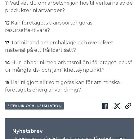
Vad vet du om arbetsmiljön hos tillverkarna av de
11
produkter ni använder?
Kan företagets transporter göras
12
resurseffektivare?
Tar ni hand om emballage och överblivet
13
material på ett hållbart sätt?
Hur jobbar ni med ­arbetsmiljön i företaget, också
14
ur mångfalds- och jämlikhetssynpunkt?
Har ni gjort allt som göras kan för att minska
15
företagets energianvändning?
ELTEKNIK OCH INSTALLATION
Nyhetsbrev
Prenumerera på vårt nyhetsbrev och få nyheter, tips