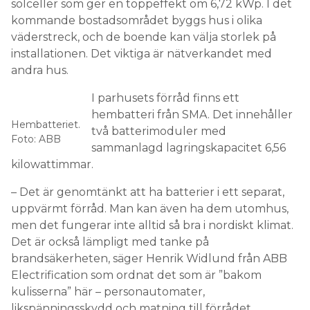
solceller som ger en toppeffekt om 6,72 kWp. I det
kommande bostadsområdet byggs hus i olika
väderstreck, och de boende kan välja storlek på
installationen. Det viktiga är nätverkandet med
andra hus.
I parhusets förråd finns ett
hembatteri från SMA. Det innehåller
Hembatteriet.
två batterimoduler med
Foto: ABB
sammanlagd lagringskapacitet 6,56
kilowattimmar.
– Det är genomtänkt att ha batterier i ett separat,
uppvärmt förråd. Man kan även ha dem utomhus,
men det fungerar inte alltid så bra i nordiskt klimat.
Det är också lämpligt med tanke på
brandsäkerheten, säger Henrik Widlund från ABB
Electrification som ordnat det som är ”bakom
kulisserna” här – personautomater,
likspänningsskydd och matning till förrådet.