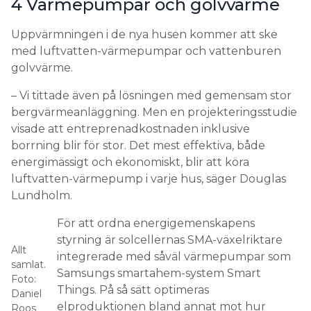
4 Värmepumpar och golvvärme
Uppvärmningen i de nya husen kommer att ske
med luftvatten-värmepumpar och vattenburen
golvvärme.
– Vi tittade även på lösningen med gemensam stor
bergvärmeanläggning. Men en projekteringsstudie
visade att entreprenadkostnaden inklusive
borrning blir för stor. Det mest effektiva, både
energimässigt och ekonomiskt, blir att köra
luftvatten-värmepump i varje hus, säger Douglas
Lundholm.
För att ordna energigemenskapens
styrning är solcellernas SMA-växelriktare
Allt
integrerade med såväl värmepumpar som
samlat.
Samsungs smartahem-system Smart
Foto:
Things. På så sätt optimeras
Daniel
elproduktionen bland annat mot hur
Roos