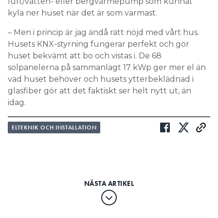
luft/vatten- eller bergvärmepump som kunnat
kyla ner huset när det är som varmast.
– Men i princip är jag ändå rätt nöjd med vårt hus.
Husets KNX-styrning fungerar perfekt och gör
huset bekvämt att bo och vistas i. De 68
solpanelerna på sammanlagt 17 kWp ger mer el än
vad huset behöver och husets ytterbeklädnad i
glasfiber gör att det faktiskt ser helt nytt ut, än
idag.
ELTEKNIK OCH INSTALLATION