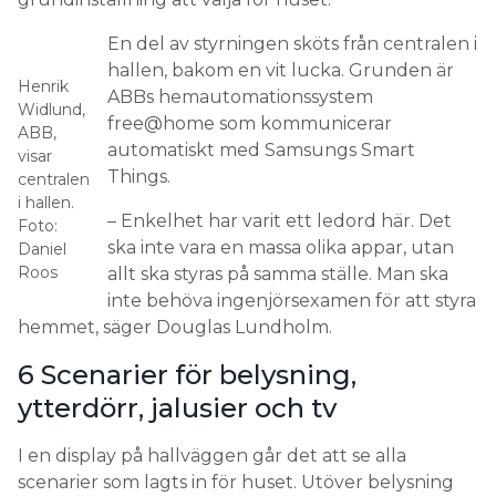
En del av styrningen sköts från centralen i
hallen, bakom en vit lucka. Grunden är
Henrik
ABBs hemautomationssystem
Widlund,
free@home som kommunicerar
ABB,
automatiskt med Samsungs Smart
visar
Things.
centralen
i hallen.
– Enkelhet har varit ett ledord här. Det
Foto:
ska inte vara en massa olika appar, utan
Daniel
Roos
allt ska styras på samma ställe. Man ska
inte behöva ingenjörsexamen för att styra
hemmet, säger Douglas Lundholm.
6 Scenarier för belysning,
ytterdörr, jalusier och tv
I en display på hallväggen går det att se alla
scenarier som lagts in för huset. Utöver belysning