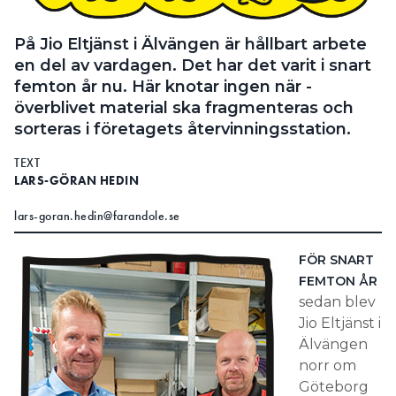
Search for:
På Jio Eltjänst i Älvängen är hållbart arbete
en del av vardagen. Det har det varit i snart
femton år nu. Här knotar ingen när ­
SEARCH
överblivet material ska fragmenteras och
sorteras i företagets ­återvinningsstation.
TEXT
LARS-GÖRAN HEDIN
lars-goran.hedin@farandole.se
FÖR SNART
FEMTON ÅR
sedan blev
Jio Eltjänst i
Älvängen
norr om
Göteborg