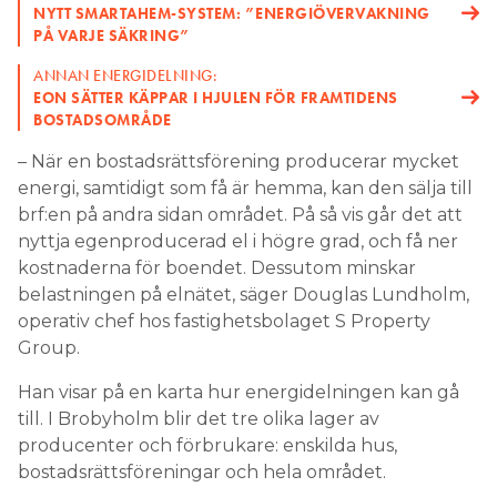
NYTT SMARTAHEM-SYSTEM: ”ENERGIÖVERVAKNING
PÅ VARJE SÄKRING”
ANNAN ENERGIDELNING:
EON SÄTTER KÄPPAR I HJULEN FÖR FRAMTIDENS
BOSTADSOMRÅDE
– När en bostadsrättsförening producerar mycket
energi, samtidigt som få är hemma, kan den sälja till
brf:en på andra sidan området. På så vis går det att
nyttja egenproducerad el i högre grad, och få ner
kostnaderna för boendet. Dessutom minskar
belastningen på elnätet, säger Douglas Lundholm,
operativ chef hos fastighetsbolaget S Property
Group.
Han visar på en karta hur energidelningen kan gå
till. I Brobyholm blir det tre olika lager av
producenter och förbrukare: enskilda hus,
bostadsrättsföreningar och hela området.