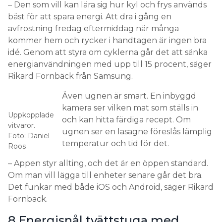
– Den som vill kan lära sig hur kyl och frys används
bäst för att spara energi. Att dra i gång en
avfrostning fredag eftermiddag när många
kommer hem och rycker i handtagen är ingen bra
idé. Genom att styra om cyklerna går det att sänka
energianvändningen med upp till 15 procent, säger
Rikard Fornbäck från Samsung.
Även ugnen är smart. En inbyggd
kamera ser vilken mat som ställs in
Uppkopplade
och kan hitta färdiga recept. Om
vitvaror.
ugnen ser en lasagne föreslås lämplig
Foto: Daniel
temperatur och tid för det.
Roos
– Appen styr allting, och det är en öppen standard.
Om man vill lägga till enheter senare går det bra.
Det funkar med både iOS och Android, säger Rikard
Fornbäck.
8 Energisnål tvättstuga med