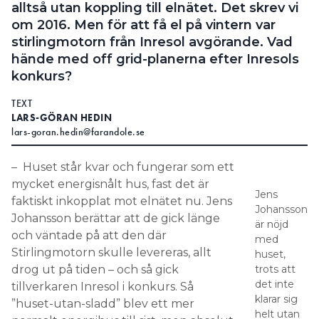
alltså utan koppling till elnätet. Det skrev vi
om 2016. Men för att få el på vintern var
stirlingmotorn från Inresol avgörande. Vad
hände med off grid-planerna efter Inresols
konkurs?
TEXT
LARS-GÖRAN HEDIN
lars-goran.hedin@farandole.se
– Huset står kvar och fungerar som ett
mycket energisnålt hus, fast det är
Jens
faktiskt inkopplat mot elnätet nu. Jens
Johansson
Johansson berättar att de gick länge
är nöjd
och väntade på att den där
med
Stirlingmotorn skulle levereras, allt
huset,
drog ut på tiden – och så gick
trots att
det inte
tillverkaren Inresol i konkurs. Så
klarar sig
”huset-utan-sladd” blev ett mer
helt utan