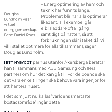
– Energioptimering av hem och
teknik har funnits länge.
Douglas
Problemet blir när alla optimerar
Lundholm visar
likadant. Till exempel går
virtuell
elbilsladdare ofta i gång
energigemenskap.
samtidigt på natten, så att
Foto: Daniel Roos
förbrukningen slår i taket då. Vi
vill i stället optimera för alla tillsammans, säger
Douglas Lundholm.
parhus utanför Åkersberga berättar
I ETT NYBYGGT
han tillsammans med ABB, Samsung och flera
partners om hur det kan gå till. För de boende ska
det vara enkelt. Ingen ska behöva vara ingenjör för
att hantera huset.
I det som just nu kallas ”världens smartaste
bostadsområde” ingår detta: