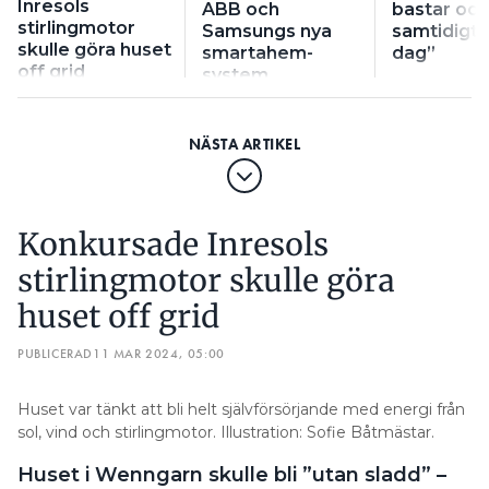
Inresols
ABB och
bastar och
stirlingmotor
Samsungs nya
samtidigt 
skulle göra huset
smartahem-
dag”
off grid
system
Konkursade Inresols
stirlingmotor skulle göra
huset off grid
PUBLICERAD
11 MAR 2024, 05:00
Huset var tänkt att bli helt självförsörjande med energi från
sol, vind och stirlingmotor. Illustration: Sofie Båtmästar.
Huset i Wenngarn skulle bli ”utan sladd” –