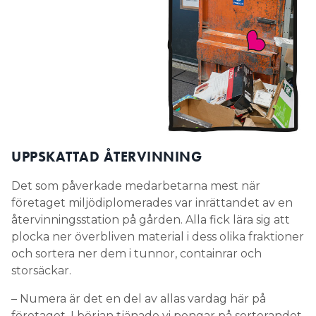
UPPSKATTAD ÅTERVINNING
Det som påverkade medarbetarna mest när
företaget miljödiplomerades var inrättandet av en
återvinningsstation på gården. Alla fick lära sig att
plocka ner överbliven material i dess olika fraktioner
och sortera ner dem i tunnor, containrar och
storsäckar.
– Numera är det en del av allas vardag här på
företaget. I början tjänade vi pengar på sorterandet,