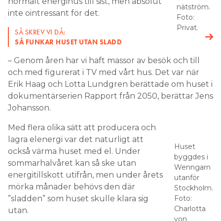
normalt energihus till sist, men absolut
nätström.
inte ointressant för det.
Foto:
Privat.
SÅ SKREV VI DÅ:
SÅ FUNKAR HUSET UTAN SLADD
– Genom åren har vi haft massor av besök och till
och med figurerat i TV med vårt hus. Det var när
Erik Haag och Lotta Lundgren berättade om huset i
dokumentärserien Rapport från 2050, berättar Jens
Johansson.
Med flera olika sätt att producera och
lagra elenergi var det naturligt att
Huset
också värma huset med el. Under
byggdes i
sommarhalvåret kan så ske utan
Wenngarn
energitillskott utifrån, men under årets
utanför
mörka månader behövs den där
Stockholm.
”sladden” som huset skulle klara sig
Foto:
Charlotta
utan.
von