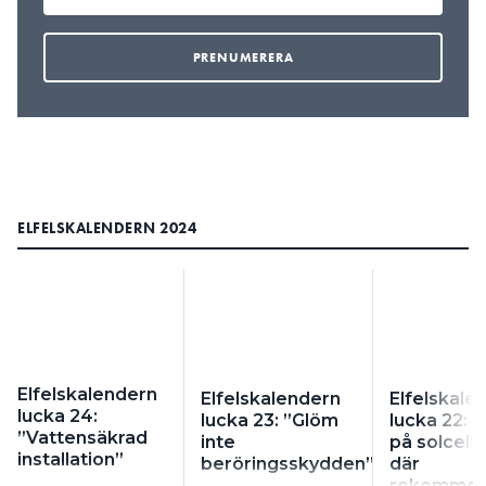
ELFELSKALENDERN 2024
Elfelskalendern
Elfelskalendern
Elfelskale
lucka 24:
lucka 23: ”Glöm
lucka 22: ”
”Vattensäkrad
inte
på solcell
installation”
beröringsskydden”
där
rekommen