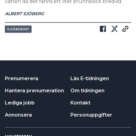
vatten då det fanns ett litet brunnslock bredvid.”
ALBERT SJÖBERG
ELSÄKERHET
Prenumerera
Läs E-tidningen
Hantera prenumeration
Om tidningen
Lediga jobb
Kontakt
Annonsera
Personuppgifter