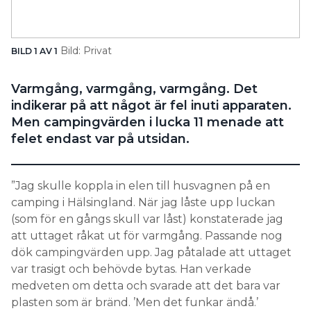
Search for:
Bild: Privat
BILD 1 AV 1
SEARCH
Varmgång, varmgång, varmgång. Det
indikerar på att något är fel inuti apparaten.
Men campingvärden i lucka 11 menade att
felet endast var på utsidan.
”Jag skulle koppla in elen till husvagnen på en
camping i Hälsingland. När jag låste upp luckan
(som för en gångs skull var låst) konstaterade jag
att uttaget råkat ut för varmgång. Passande nog
dök campingvärden upp. Jag påtalade att uttaget
var trasigt och behövde bytas. Han verkade
medveten om detta och svarade att det bara var
plasten som är bränd. ’Men det funkar ändå.’