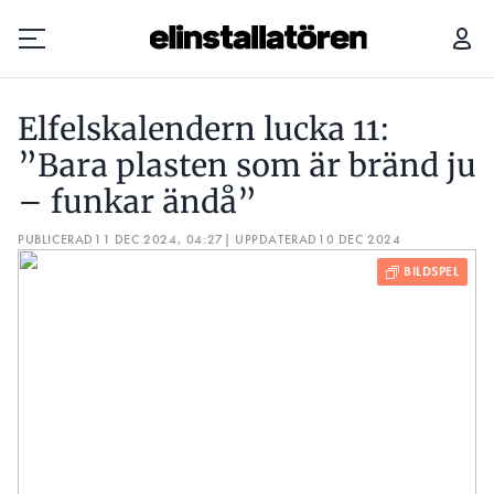
ELFELSKALENDERN LUCKA 11: ”BARA PLASTEN SOM ÄR BRÄND JU – FUNKAR ÄNDÅ”
Elfelskalendern lucka 11:
Prenumerera
”Bara plasten som är bränd ju
– funkar ändå”
Hantera prenumeration
PUBLICERAD
11 DEC 2024, 04:27
| UPPDATERAD
10 DEC 2024
Lediga jobb
Annonsera
Läs E-tidningen
Om tidningen
Kontakt
Personuppgifter