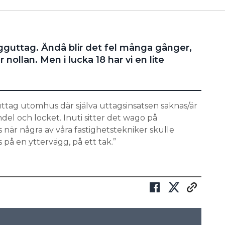
ägguttag. Ändå blir det fel många gånger,
 nollan. Men i lucka 18 har vi en lite
uttag utomhus där själva uttagsinsatsen saknas/är
del och locket. Inuti sitter det wago på
när några av våra fastighetstekniker skulle
 på en yttervägg, på ett tak.”