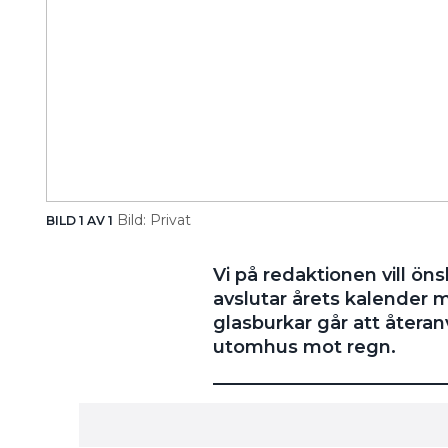
Bild: Privat
BILD 1 AV 1
Vi på redaktionen vill önsk
avslutar årets kalender
glasburkar går att återan
utomhus mot regn.