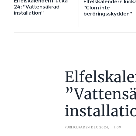
Elfelskalendern lucka
Elfelskalendern lucka
24: ”Vattensäkrad
”Glöm inte
installation”
beröringsskydden”
Elfelskal
”Vattens
installati
PUBLICERAD
24 DEC 2024, 11:09