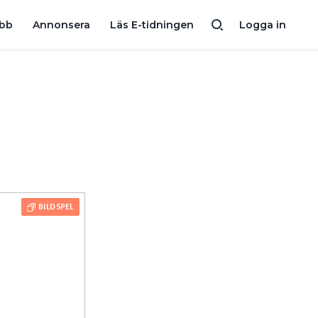
FELSKALENDERN LUCKA 23: ”GLÖM INTE BERÖRINGSSKYDDEN”
obb
Annonsera
Läs E-tidningen
Logga in