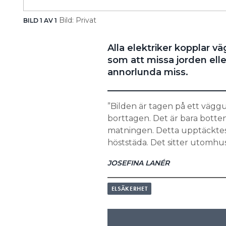
Bild: Privat
BILD 1 AV 1
Alla elektriker kopplar v
som att missa jorden eller
annorlunda miss.
”Bilden är tagen på ett vägg
borttagen. Det är bara botten
matningen. Detta upptäcktes 
höststäda. Det sitter utomhus
JOSEFINA LANÉR
ELSÄKERHET