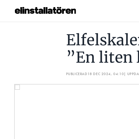
ELFELSKALENDERN LUCKA 18: ”EN LITEN LURING”
ELF
Elfelskal
Prenumerera
”En liten
Hantera prenumeration
Lediga jobb
PUBLICERAD
18 DEC 2024, 04:10
| UPPD
Annonsera
Läs E-tidningen
Om tidningen
Kontakt
Personuppgifter