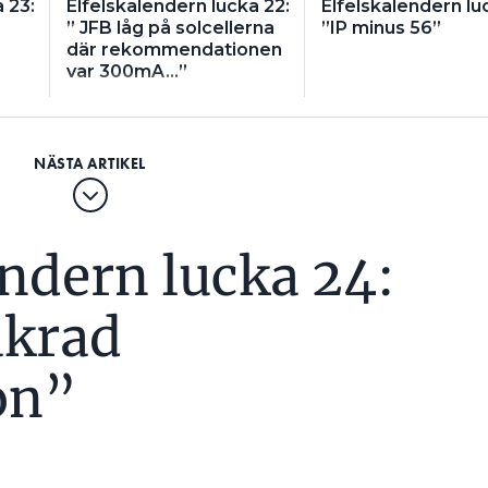
 23:
Elfelskalendern lucka 22:
Elfelskalendern lu
” JFB låg på solcellerna
”IP minus 56”
där rekommendationen
var 300mA…”
endern lucka 24:
äkrad
on”