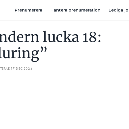
ELSKALENDERN LUCKA 24: ”VATTENSÄKRAD INSTALLATION”
EL
Prenumerera
Hantera prenumeration
Lediga j
endern lucka 18:
 luring”
ATERAD
17 DEC 2024