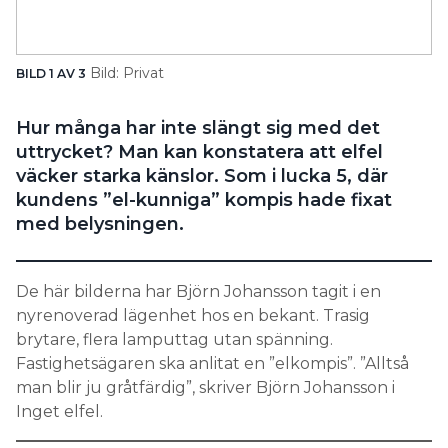
Search for:
Bild: Privat
BILD 1 AV 3
BI
SEARCH
Hur många har inte slängt sig med det
uttrycket? Man kan konstatera att elfel
väcker starka känslor. Som i lucka 5, där
kundens ”el-kunniga” kompis hade fixat
med belysningen.
De här bilderna har Björn Johansson tagit i en
nyrenoverad lägenhet hos en bekant. Trasig
brytare, flera lamputtag utan spänning.
Fastighetsägaren ska anlitat en ”elkompis”. ”Alltså
man blir ju gråtfärdig”, skriver Björn Johansson i
Inget elfel.