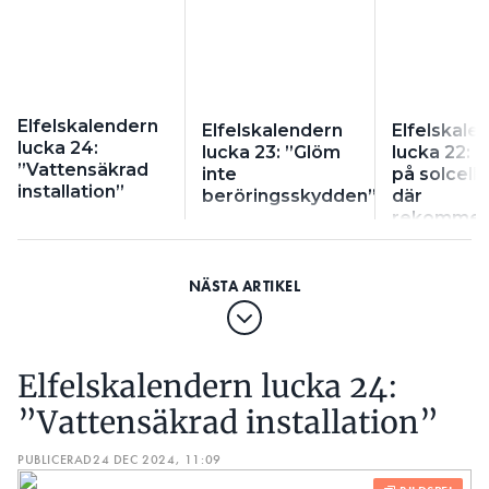
Elfelskalendern
Elfelskalendern
Elfelskale
lucka 24:
lucka 23: ”Glöm
lucka 22: ”
”Vattensäkrad
inte
på solcell
installation”
beröringsskydden”
där
rekommen
var 300m
Elfelskalendern lucka 24:
”Vattensäkrad installation”
PUBLICERAD
24 DEC 2024, 11:09